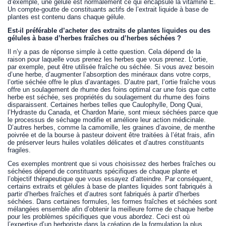
d’exemple, une gélule est normalement ce qui encapsule la vitamine E.
Un compte-goutte de constituants actifs de l’extrait liquide à base de
plantes est contenu dans chaque gélule.
Est-il préférable d’acheter des extraits de plantes liquides ou des
gélules à base d’herbes fraîches ou d’herbes séchées ?
Il n’y a pas de réponse simple à cette question. Cela dépend de la
raison pour laquelle vous prenez les herbes que vous prenez. L’ortie,
par exemple, peut être utilisée fraîche ou séchée. Si vous avez besoin
d’une herbe, d’augmenter l’absorption des minéraux dans votre corps,
l’ortie séchée offre le plus d’avantages. D’autre part, l’ortie fraîche vous
offre un soulagement de rhume des foins optimal car une fois que cette
herbe est séchée, ses propriétés du soulagement du rhume des foins
disparaissent. Certaines herbes telles que Caulophylle, Dong Quai,
l’Hydraste du Canada, et Chardon Marie, sont mieux séchées parce que
le processus de séchage modifie et améliore leur action médicinale.
D’autres herbes, comme la camomille, les graines d’avoine, de menthe
poivrée et de la bourse à pasteur doivent être traitées à l’état frais, afin
de préserver leurs huiles volatiles délicates et d’autres constituants
fragiles.
Ces exemples montrent que si vous choisissez des herbes fraîches ou
séchées dépend de constituants spécifiques de chaque plante et
l’objectif thérapeutique que vous essayez d’atteindre. Par conséquent,
certains extraits et gélules à base de plantes liquides sont fabriqués à
partir d’herbes fraîches et d’autres sont fabriqués à partir d’herbes
séchées. Dans certaines formules, les formes fraîches et séchées sont
mélangées ensemble afin d’obtenir la meilleure forme de chaque herbe
pour les problèmes spécifiques que vous abordez. Ceci est où
l’expertise d’un herboriste dans la création de la formulation la plus