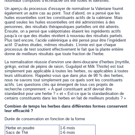
nouveaux composés d’échinacée ont été isolés et identifiés.
Un aperçu du processus d’essayer de normaliser la Valeriane fournit
également un autre cas au point. Tout d’abord, on a pensé que les
huiles essentielles sont les constituants actifs de la valériane. Mais
quand seules les huiles essentielles ont été administrées à des
personnes, des résultats thérapeutiques partielles ont été atteints.
Ensuite, on a pensé que valépotriates étaient les ingrédients actifs
jusqu’à ce que des études révèlent à nouveau des résultats partiels.
Plus tard encore, l’acide valérénique a été pensé pour être l’ingrédient
actif. D’autres études, mêmes résultats. L’ironie est que chaque
processus de test soutient effectivement le fait que la plante entière
donne de meilleurs résultats que toute fraction de l’herbe.
La normalisation réussie d’environ une demi-douzaine d’herbes (myrtille,
ginkgo, extrait de pépins de raisin, Gugulipid et Milk Thistle) est tout
simplement pas applicable à toutes les herbes, ou applicables à toutes
leurs utilisations. Rappelez-vous que dans plus de 98 % des herbes,
nous ne savons tout simplement pas ce quels sont les constituants
actifs. Les questions clés qui émergent de tous ces projets de
recherche comprennent: « A quel constituant actif devrait être
standardisé pour une herbe ? » et « Est-ce que la standardisation de
certains constituants dans les herbes en fait de meilleurs produits ? »
Combien de temps les herbes dans différentes formes conservent
leur efficacité ?
Durée de conservation en fonction de la forme
Herbe en poudre
1-6 mois
Sacs de Thé
1-6 mois