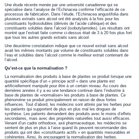
Une étude récente menée par une université canadienne qui se
spécialise dans l’analyse de l’Echinacea confirme l’efficacité de ce
processus de fabrication. Dans l’étude, l’Echinacea angustifolia dans
plusieurs extraits sans alcool ont été analysés à la fois pour les
constituants hydrosolubles (dérivés de l’acide caféique) et des
constituants solubles dans l’alcool (isobutylamides). Les résultats ont
montré que l’extrait faite comme ci-dessus était de 3 à 20 fois plus fort
que tous les autres grands extraits sans alcool.
Une deuxième constatation indique que ce nouvel extrait sans alcool
avait les mêmes montants par volume de constituants solubles dans
l’eau et solubles dans l’alcool comme le meilleur extrait contenant de
l’alcool.
Qu’est-ce que la normalisation ?
La normalisation des produits à base de plantes se produit lorsque une
quantité spécifique d’un « principe actif » dans une plante est
artificiellement manipulé pour être à un certain niveau. Au cours des
dernières années il y a eu une tendance continue dans l’industrie à
base de plantes de «normaliser» les produits à base de plantes. Ce
phénomène se produit principalement en raison de deux fortes
influences. Tout d’abord, les médecins sont attirés par les herbes pour
les patients qui supportent de plus en plus mal les drogues de
synthèse. Les patients demandent des produits avec le moins d’effets
secondaires, mais avec des propriétés naturelles tout aussi efficaces.
Venant d’un cadre orthodoxe, axé pharmaceutique, les médecins se
sentent de plus en plus à l’aise quand ils peuvent recommander des
produits qui ont des «constituants actifs » en quantités mesurables et
cohérentes. Ainsi, ils encouragent la normalisation des herbes.