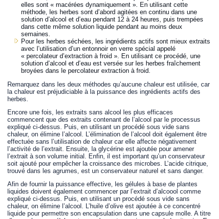
elles sont « macérées dynamiquement ». En utilisant cette
méthode, les herbes sont d’abord agitées en continu dans une
solution d’alcool et d’eau pendant 12 à 24 heures, puis trempées
dans cette même solution liquide pendant au moins deux
semaines.
Pour les herbes séchées, les ingrédients actifs sont mieux extraits
avec l’utilisation d’un entonnoir en verre spécial appelé
« percolateur d’extraction à froid ». En utilisant ce procédé, une
solution d’alcool et d’eau est versée sur les herbes fraîchement
broyées dans le percolateur extraction à froid.
Remarquez dans les deux méthodes qu’aucune chaleur est utilisée, car
la chaleur est préjudiciable à la puissance des ingrédients actifs des
herbes.
Encore une fois, les extraits sans alcool les plus efficaces
commencent que des extraits contenant de l’alcool par le processus
expliqué ci-dessus. Puis, en utilisant un procédé sous vide sans
chaleur, on élimine l’alcool. L’élimination de l’alcool doit également être
effectuée sans l’utilisation de chaleur car elle affecte négativement
l’activité de l’extrait. Ensuite, la glycérine est ajoutée pour amener
l’extrait à son volume initial. Enfin, il est important qu’un conservateur
soit ajouté pour empêcher la croissance des microbes. L’acide citrique,
trouvé dans les agrumes, est un conservateur naturel et sans danger.
Afin de fournir la puissance effective, les gélules à base de plantes
liquides doivent également commencer par l’extrait d’alcoool comme
expliqué ci-dessus. Puis, en utilisant un procédé sous vide sans
chaleur, on élimine l’alcool. L’huile d’olive est ajoutée à ce concentré
liquide pour permettre son encapsulation dans une capsule molle. A titre