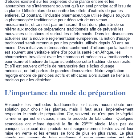
d’études existent sur les propriétés d’une plante entière et les
laboratoires ne s’intéressent souvent qu’à un seul principe actif issu de
la plante. Difficile alors de connaître les effets d’extraits de parties
entières. Et pourtant, l’industrie pharmaceutique utilise depuis toujours
la pharmacopée traditionnelle pour découvrir de nouveaux
médicaments, et ce n’est pas un hasard. Il est donc plus sûr de se
référer aux modes de préparations traditionnels afin de prévenir les
mauvaises utilisations et surtout les effets nocifs. Dans les discussions
actuelles sur la nouvelle réglementation européenne, la notion d’usage
traditionnel serait reconnue pour les produits utilisés depuis 30 ans au
moins. Des initiatives intéressantes confirment d’ailleurs que la tradition
est souvent une véritable mine d’or pour la santé : en Afrique, les
pharmaciens travaillent avec les shamans et médecins « traditionnels »
pour écrire et traduire de façon scientifique cette tradition de soin orale.
Et s’il est souvent difficile de retranscrire des siècles d’usage
médicinal, on fait parfois de grandes découvertes. Notre végétation
regorge encore de principes actifs et efficaces alors autant se fier à la
tradition pour les dénicher.
L’importance du mode de préparation
Respecter les méthodes traditionnelles est sans aucun doute une
solution pour choisir les plantes, mais il faut aussi impérativement
respecter le mode de préparation. Car, souvent, ce n’est pas le végétal
lui-même qui est en cause, mais le procédé de fabrication. Quelques
ème
scandales ont même égrainé la fin du 20
siècle. Mais pas de
panique, la plupart des produits sont soigneusement testés avant leur
mise en vente et les erreurs se font de plus en plus rares. Le plus
simple est encore de faire confiance à votre pharmacien qui doit