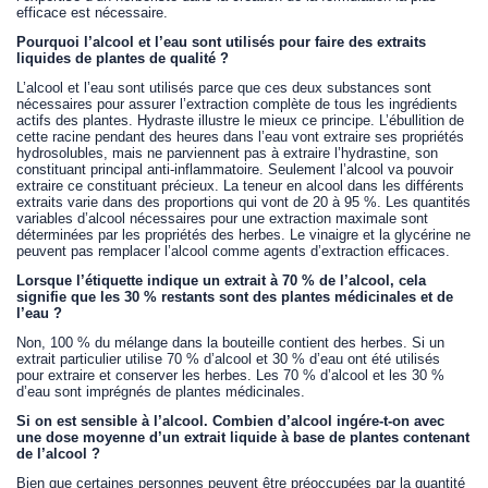
efficace est nécessaire.
Pourquoi l’alcool et l’eau sont utilisés pour faire des extraits
liquides de plantes de qualité ?
L’alcool et l’eau sont utilisés parce que ces deux substances sont
nécessaires pour assurer l’extraction complète de tous les ingrédients
actifs des plantes. Hydraste illustre le mieux ce principe. L’ébullition de
cette racine pendant des heures dans l’eau vont extraire ses propriétés
hydrosolubles, mais ne parviennent pas à extraire l’hydrastine, son
constituant principal anti-inflammatoire. Seulement l’alcool va pouvoir
extraire ce constituant précieux. La teneur en alcool dans les différents
extraits varie dans des proportions qui vont de 20 à 95 %. Les quantités
variables d’alcool nécessaires pour une extraction maximale sont
déterminées par les propriétés des herbes. Le vinaigre et la glycérine ne
peuvent pas remplacer l’alcool comme agents d’extraction efficaces.
Lorsque l’étiquette indique un extrait à 70 % de l’alcool, cela
signifie que les 30 % restants sont des plantes médicinales et de
l’eau ?
Non, 100 % du mélange dans la bouteille contient des herbes. Si un
extrait particulier utilise 70 % d’alcool et 30 % d’eau ont été utilisés
pour extraire et conserver les herbes. Les 70 % d’alcool et les 30 %
d’eau sont imprégnés de plantes médicinales.
Si on est sensible à l’alcool. Combien d’alcool ingére-t-on avec
une dose moyenne d’un extrait liquide à base de plantes contenant
de l’alcool ?
Bien que certaines personnes peuvent être préoccupées par la quantité