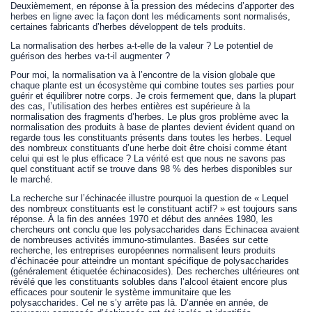
Deuxièmement, en réponse à la pression des médecins d’apporter des
herbes en ligne avec la façon dont les médicaments sont normalisés,
certaines fabricants d’herbes développent de tels produits.
La normalisation des herbes a-t-elle de la valeur ? Le potentiel de
guérison des herbes va-t-il augmenter ?
Pour moi, la normalisation va à l’encontre de la vision globale que
chaque plante est un écosystème qui combine toutes ses parties pour
guérir et équilibrer notre corps. Je crois fermement que, dans la plupart
des cas, l’utilisation des herbes entières est supérieure à la
normalisation des fragments d’herbes. Le plus gros problème avec la
normalisation des produits à base de plantes devient évident quand on
regarde tous les constituants présents dans toutes les herbes. Lequel
des nombreux constituants d’une herbe doit être choisi comme étant
celui qui est le plus efficace ? La vérité est que nous ne savons pas
quel constituant actif se trouve dans 98 % des herbes disponibles sur
le marché.
La recherche sur l’échinacée illustre pourquoi la question de « Lequel
des nombreux constituants est le constituant actif? » est toujours sans
réponse. À la fin des années 1970 et début des années 1980, les
chercheurs ont conclu que les polysaccharides dans Echinacea avaient
de nombreuses activités immuno-stimulantes. Basées sur cette
recherche, les entreprises européennes normalisent leurs produits
d’échinacée pour atteindre un montant spécifique de polysaccharides
(généralement étiquetée échinacosides). Des recherches ultérieures ont
révélé que les constituants solubles dans l’alcool étaient encore plus
efficaces pour soutenir le système immunitaire que les
polysaccharides. Cel ne s’y arrête pas là. D’année en année, de