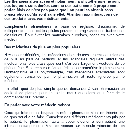
Les thérapies alternatives et notamment la phytothérapie ne sont
pas toujours considérées comme des traitements à proprement
parler. Mais ce n’est pas parce que l’on peut les obtenir sans
prescription qu’ils sont sans effet. Attention aux interactions de
ces produits avec vos médicaments.
Compléments alimentaires à base de réglisse, d’aubépine, de
millepertuis… ces petites pilules peuvent interagir avec des traitements
classiques. Pour éviter les mauvaises surprises, parlez-en avec votre
médecin.
Des médecines de plus en plus populaires
Hier encore décriées, les médecines dites douces tentent actuellement
de plus en plus de patients et les scandales réguliers autour des
médicaments plus classiques sont d’ailleurs largement vecteurs de ce
phénomène. Si le recours à l’automédication caractérise le plus souvent
l’homéopathie et la phytothérapie, ces médecines alternatives sont
également conseillée par le pharmacien et reste ignorée par le
médecin…
En effet, quoi de plus simple que de demander à son pharmacien un
cocktail de plantes pour les petits maux quotidiens ou même de le
commander sur Internet ?
En parler avec votre médecin traitant
Ceux qui fréquentent toujours la même pharmacie n’ont en théorie pas
de gros souci à se faire. Conscient des différents médicaments pris par
le patient, le pharmacien aura à coeur d’éviter à son patient une
interaction dangereuse. Mais se reposer sur la seule mémoire de son