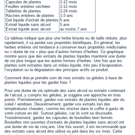
Capsules de plantes
1-12 mois
Feuilles entières séchées
2-12 mois
Tablettes de plantes
2-24 mois
Racines entières de plantes
1-3 ans
Gel liquide d’extrait de plantes
5 ans
Extrait liquide sans alcool
5 ans
Extrait liquide avec alcool
au moins 7 ans
Ce tableau indique que plus une herbe broyée ou de taille réduite, plus
rapidement, il va perdre ses propriétés bénéfiques. En général, les
herbes entières ont tendance à conserver leurs propriétés médicinales
ou « durée de vie » plus que d’autres formes d’herbes. Ce graphique
montre aussi que des extraits de plantes liquides maintenir une durée
de vie plus longue que les autres formes d’herbes. Une fois que les
plantes sont extraites dans un milieu liquide, très peu d’évaporation,
l’oxydation ou la dégradation des principes actifs se produit.
Comment dois-je prendre soin de mes extraits ou gélules à base de
plantes liquides pour les garder frais ?
Pour une durée de vie optimale des sans alcool ou extraits contenant
de l’alcool, y compris les gélules, je suggère une approche en trois
points. Premièrement, gardez vos extraits de plantes liquides abri du
soleil / windows. Deuxièmement, garder vos extraits loin des
températures chaudes, comme les stocker dans le coffre à gants de
votre voiture en été. Surtout gélules, car ils vont se dissoudre.
Troisièmement, gardez les capsules de bouteilles bien fermés.
Bouteilles non ouvertes d’extraits de plantes liquides sans alcool ont
une durée de vie de cinq ans. Une fois ouvert, il est recommandé que
des extraits sans alcool être utilisé ou jeté dans les six mois. Cette