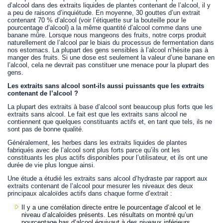
d’alcool dans des extraits liquides de plantes contenant de l’alcool, il y
a peu de raisons d’inquiétude. En moyenne, 30 gouttes d’un extrait
contenant 70 % d’alcool (voir l’étiquette sur la bouteille pour le
pourcentage d’alcool) a la même quantité d’alcool comme dans une
banane mûre. Lorsque nous mangeons des fruits, notre corps produit
naturellement de l’alcool par le biais du processus de fermentation dans
nos estomacs. La plupart des gens sensibles à l’alcool n’hésite pas à
manger des fruits. Si une dose est seulement la valeur d’une banane en
l’alcool, cela ne devrait pas constituer une menace pour la plupart des
gens.
Les extraits sans alcool sont-ils aussi puissants que les extraits
contenant de l’alcool ?
La plupart des extraits à base d’alcool sont beaucoup plus forts que les
extraits sans alcool. Le fait est que les extraits sans alcool ne
contiennent que quelques constituants actifs et, en tant que tels, ils ne
sont pas de bonne qualité.
Généralement, les herbes dans les extraits liquides de plantes
fabriqués avec de l’alcool sont plus forts parce qu’ils ont les
constituants les plus actifs disponibles pour l’utilisateur, et ils ont une
durée de vie plus longue ainsi.
Une étude a étudié les extraits sans alcool d’hydraste par rapport aux
extraits contenant de l’alcool pour mesurer les niveaux des deux
principaux alcaloïdes actifs dans chaque forme d’extrait :
Il y a une corrélation directe entre le pourcentage d’alcool et le
niveau d’alcaloïdes présents. Les résultats on montré qu’un
pourcentage bas d’alcool équivaut à des niveaux inférieurs