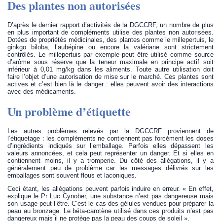
Des plantes non autorisées
D’après le dernier rapport d’activités de la DGCCRF, un nombre de plus
en plus important de compléments utilise des plantes non autorisées.
Dotées de propriétés médicinales, des plantes comme le millepertuis, le
ginkgo biloba, l’aubépine ou encore la valériane sont strictement
contrôlés. Le millepertuis par exemple peut être utilisé comme source
d’arôme sous réserve que la teneur maximale en principe actif soit
inférieur à 0,01 mg/kg dans les aliments. Toute autre utilisation doit
faire l’objet d’une autorisation de mise sur le marché. Ces plantes sont
actives et c’est bien là le danger : elles peuvent avoir des interactions
avec des médicaments.
Un problème d’étiquette
Les autres problèmes relevés par la DGCCRF proviennent de
l’étiquetage : les compléments ne contiennent pas forcément les doses
d’ingrédients indiqués sur l’emballage. Parfois elles dépassent les
valeurs annoncées, et cela peut représenter un danger. Et si elles en
contiennent moins, il y a tromperie. Du côté des allégations, il y a
généralement peu de problème car les messages délivrés sur les
emballages sont souvent flous et laconiques.
Ceci étant, les allégations peuvent parfois induire en erreur. « En effet,
explique le Pr Luc Cynober, une substance n’est pas dangereuse mais
son usage peut l’être. C’est le cas des gélules vendues pour préparer la
peau au bronzage. Le béta-carotène utilisé dans ces produits n’est pas
dangereux mais il ne protège pas la peau des coups de soleil ».