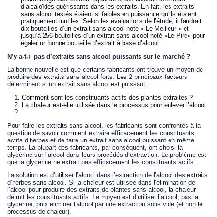
d’alcaloïdes guérissants dans les extraits. En fait, les extraits
sans alcool testés étaient si faibles en puissance qu’ils étaient
pratiquement inutiles. Selon les évaluations de l’étude, il faudrait
dix bouteilles d’un extrait sans alcool noté « Le Meilleur » et
jusqu’à 256 bouteilles d’un extrait sans alcool noté «Le Pire» pour
égaler un bonne bouteille d’extrait à base d’alcool.
N’y a-t-il pas d’extraits sans alcool puissants sur le marché ?
La bonne nouvelle est que certains fabricants ont trouvé un moyen de
produire des extraits sans alcool forts. Les 2 principaux facteurs
déterminent si un extrait sans alcool est puissant :
Comment sont les constituants actifs des plantes extraites ?
La chaleur est-elle utilisée dans le processus pour enlever l’alcool
?
Pour faire les extraits sans alcool, les fabricants sont confrontés à la
question de savoir comment extraire efficacement les constituants
actifs d’herbes et de faire un extrait sans alcool puissant en même
temps. La plupart des fabricants, par conséquent, ont choisi la
glycérine sur l’alcool dans leurs procédés d’extraction. Le problème est
que la glycérine ne extrait pas efficacement les constituants actifs.
La solution est d’utiliser l’alcool dans l’extraction de l’alcool des extraits
d’herbes sans alcool. Si la chaleur est utilisée dans l’élimination de
l’alcool pour produire des extraits de plantes sans alcool, la chaleur
détruit les constituants actifs. Le moyen est d’utiliser l’alcool, pas la
glycérine, puis éliminer l’alcool par une extraction sous vide (et non le
processus de chaleur).