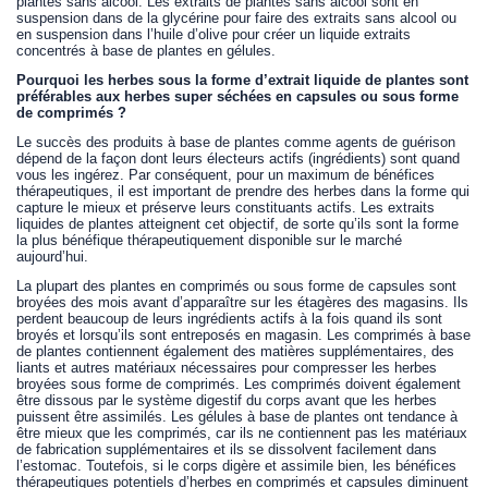
plantes sans alcool. Les extraits de plantes sans alcool sont en
suspension dans de la glycérine pour faire des extraits sans alcool ou
en suspension dans l’huile d’olive pour créer un liquide extraits
concentrés à base de plantes en gélules.
Pourquoi les herbes sous la forme d’extrait liquide de plantes sont
préférables aux herbes super séchées en capsules ou sous forme
de comprimés ?
Le succès des produits à base de plantes comme agents de guérison
dépend de la façon dont leurs électeurs actifs (ingrédients) sont quand
vous les ingérez. Par conséquent, pour un maximum de bénéfices
thérapeutiques, il est important de prendre des herbes dans la forme qui
capture le mieux et préserve leurs constituants actifs. Les extraits
liquides de plantes atteignent cet objectif, de sorte qu’ils sont la forme
la plus bénéfique thérapeutiquement disponible sur le marché
aujourd’hui.
La plupart des plantes en comprimés ou sous forme de capsules sont
broyées des mois avant d’apparaître sur les étagères des magasins. Ils
perdent beaucoup de leurs ingrédients actifs à la fois quand ils sont
broyés et lorsqu’ils sont entreposés en magasin. Les comprimés à base
de plantes contiennent également des matières supplémentaires, des
liants et autres matériaux nécessaires pour compresser les herbes
broyées sous forme de comprimés. Les comprimés doivent également
être dissous par le système digestif du corps avant que les herbes
puissent être assimilés. Les gélules à base de plantes ont tendance à
être mieux que les comprimés, car ils ne contiennent pas les matériaux
de fabrication supplémentaires et ils se dissolvent facilement dans
l’estomac. Toutefois, si le corps digère et assimile bien, les bénéfices
thérapeutiques potentiels d’herbes en comprimés et capsules diminuent