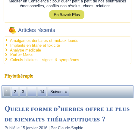
Méditer en Conscience : pour guérir petit à petit de nos souffrances
émotionnelles, conflits non résolus, chocs, relations...
En Savoir Plus
Articles récents
Amalgames dentaires et métaux lourds
Implants en titane et toxicité
Analyse médicale
Karl et Marie
Calculs biliaires – signes & symptômes
Phytothérapie
1
2
3
…
14
Suivant »
Quelle forme d’herbes offre le plus
de bienfaits thérapeutiques ?
Publié le
15 janvier 2016
|
Par
Claude-Sophie