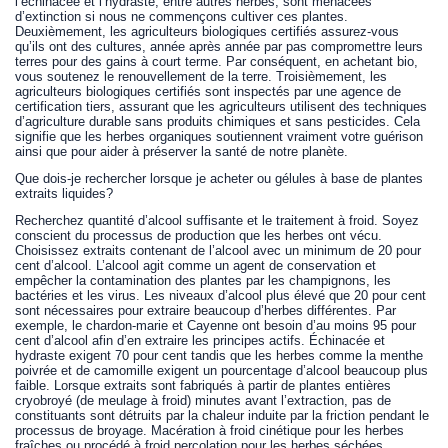
l’échinacée et l’hydraste, entre autres herbes, sont menacées
d’extinction si nous ne commençons cultiver ces plantes.
Deuxièmement, les agriculteurs biologiques certifiés assurez-vous
qu’ils ont des cultures, année après année par pas compromettre leurs
terres pour des gains à court terme. Par conséquent, en achetant bio,
vous soutenez le renouvellement de la terre. Troisièmement, les
agriculteurs biologiques certifiés sont inspectés par une agence de
certification tiers, assurant que les agriculteurs utilisent des techniques
d’agriculture durable sans produits chimiques et sans pesticides. Cela
signifie que les herbes organiques soutiennent vraiment votre guérison
ainsi que pour aider à préserver la santé de notre planète.
Que dois-je rechercher lorsque je acheter ou gélules à base de plantes
extraits liquides?
Recherchez quantité d’alcool suffisante et le traitement à froid. Soyez
conscient du processus de production que les herbes ont vécu.
Choisissez extraits contenant de l’alcool avec un minimum de 20 pour
cent d’alcool. L’alcool agit comme un agent de conservation et
empêcher la contamination des plantes par les champignons, les
bactéries et les virus. Les niveaux d’alcool plus élevé que 20 pour cent
sont nécessaires pour extraire beaucoup d’herbes différentes. Par
exemple, le chardon-marie et Cayenne ont besoin d’au moins 95 pour
cent d’alcool afin d’en extraire les principes actifs. Échinacée et
hydraste exigent 70 pour cent tandis que les herbes comme la menthe
poivrée et de camomille exigent un pourcentage d’alcool beaucoup plus
faible. Lorsque extraits sont fabriqués à partir de plantes entières
cryobroyé (de meulage à froid) minutes avant l’extraction, pas de
constituants sont détruits par la chaleur induite par la friction pendant le
processus de broyage. Macération à froid cinétique pour les herbes
fraîches ou procédé à froid percolation pour les herbes séchées