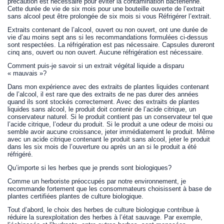
précaution est nécessaire pour éviter la contamination bactérienne.
Cette durée de vie de six mois pour une bouteille ouverte de l’extrait
sans alcool peut être prolongée de six mois si vous Réfrigérer l’extrait.
Extraits contenant de l’alcool, ouvert ou non ouvert, ont une durée de
vie d’au moins sept ans si les recommandations formulées ci-dessus
sont respectées. La réfrigération est pas nécessaire. Capsules dureront
cinq ans, ouvert ou non ouvert. Aucune réfrigération est nécessaire.
Comment puis-je savoir si un extrait végétal liquide a disparu
« mauvais »?
Dans mon expérience avec des extraits de plantes liquides contenant
de l’alcool, il est rare que des extraits de ne pas durer des années
quand ils sont stockés correctement. Avec des extraits de plantes
liquides sans alcool, le produit doit contenir de l’acide citrique, un
conservateur naturel. Si le produit contient pas un conservateur tel que
l’acide citrique, l’odeur du produit. Si le produit a une odeur de moisi ou
semble avoir aucune croissance, jeter immédiatement le produit. Même
avec un acide citrique contenant le produit sans alcool, jeter le produit
dans les six mois de l’ouverture ou après un an si le produit a été
réfrigéré.
Qu’importe si les herbes que je prends sont biologiques?
Comme un herboriste préoccupés par notre environnement, je
recommande fortement que les consommateurs choisissent à base de
plantes certifiées plantes de culture biologique.
Tout d’abord, le choix des herbes de culture biologique contribue à
réduire la surexploitation des herbes à l’état sauvage. Par exemple,