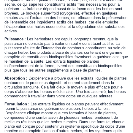
séché, ce qui sape les constituants actifs frais nécessaires pour la
guérison. La fraîcheur dépend aussi de la façon dont les herbes sont
broyées. Le broyage super-froid (cryogénie), effectué en quelques
minutes avant l’extraction des herbes, est efficace dans la préservation
de l’ensemble des ingrédients actifs des herbes, car elle empêche
l’évaporation des huiles essentielles et la dégradation des substances
actives.
Puissance
: Les herboristes ont depuis longtemps reconnu que la
puissance ne consiste pas à isoler un seul « constituant actif ». La
puissance résulte de l’interaction de nombreux constituants au sein de
chaque herbe. Les produits à base de plantes contenant une gamme
complète de constituants biodisponibles favorisent la guérison ainsi que
le maintien de la santé. Les extraits liquides de plantes
indépendamment de la forme, livrent des constituants biodisponibles
plus que tous les autres suppléments à base de plantes.
Absorption
: L’expérience a prouvé que les extraits liquides de plantes
contournent le processus digestif, et entrent rapidement dans la
circulation sanguine. Cela fait d’eux le moyen le plus efficace pour le
corps d’absorber les herbes médicinales. Une fois assimilé, les herbes
commencent à travailler dans votre corps en quelques minutes.
Formulation
: Les extraits liquides de plantes peuvent effectivement
fournir la puissance de guérison de plusieurs herbes à la fois.
L’expérience clinique montre que ces formules à base de plantes,
composées d’une combinaison de plusieurs herbes, produisent de
meilleurs résultats que les herbes simples. Dans une formule, chaque
plante est conçue pour soutenir un système spécifique du corps d’une
manière qui complète l’action d’autres herbes, et les systèmes qu’ils