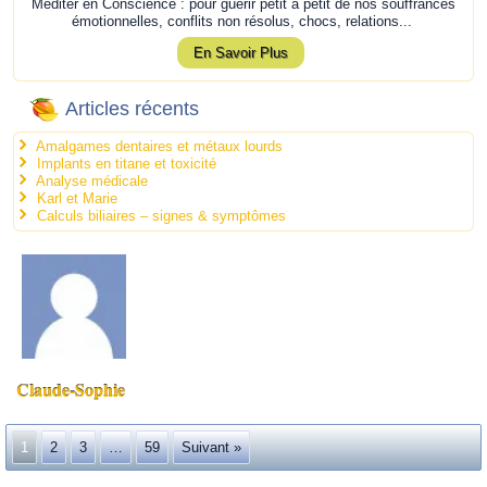
Méditer en Conscience : pour guérir petit à petit de nos souffrances
émotionnelles, conflits non résolus, chocs, relations...
En Savoir Plus
Articles récents
Amalgames dentaires et métaux lourds
Implants en titane et toxicité
Analyse médicale
Karl et Marie
Calculs biliaires – signes & symptômes
Claude-Sophie
1
2
3
…
59
Suivant »