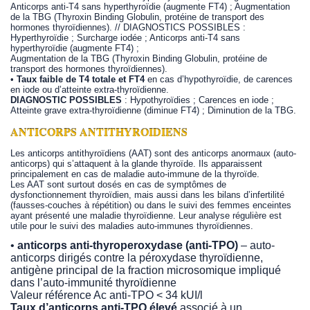
Anticorps anti-T4 sans hyperthyroïdie (augmente FT4) ; Augmentation
de la TBG (Thyroxin Binding Globulin, protéine de transport des
hormones thyroïdiennes). // DIAGNOSTICS POSSIBLES :
Hyperthyroïdie ; Surcharge iodée ; Anticorps anti-T4 sans
hyperthyroïdie (augmente FT4) ;
Augmentation de la TBG (Thyroxin Binding Globulin, protéine de
transport des hormones thyroïdiennes).
•
Taux faible de T4 totale et FT4
en cas d’hypothyroïdie, de carences
en iode ou d’atteinte extra-thyroïdienne.
DIAGNOSTIC POSSIBLES
: Hypothyroïdies ; Carences en iode ;
Atteinte grave extra-thyroïdienne (diminue FT4) ; Diminution de la TBG.
ANTICORPS ANTITHYROIDIENS
Les anticorps antithyroïdiens (AAT) sont des anticorps anormaux (auto-
anticorps) qui s’attaquent à la glande thyroïde. Ils apparaissent
principalement en cas de maladie auto-immune de la thyroïde.
Les AAT sont surtout dosés en cas de symptômes de
dysfonctionnement thyroïdien, mais aussi dans les bilans d’infertilité
(fausses-couches à répétition) ou dans le suivi des femmes enceintes
ayant présenté une maladie thyroïdienne. Leur analyse régulière est
utile pour le suivi des maladies auto-immunes thyroïdiennes.
•
anticorps anti-thyroperoxydase (anti-TPO)
– auto-
anticorps dirigés contre la péroxydase thyroïdienne,
antigène principal de la fraction microsomique impliqué
dans l’auto-immunité thyroïdienne
Valeur référence Ac anti-TPO < 34 kUI/l
Taux d’anticorps anti-TPO élevé
associé à un