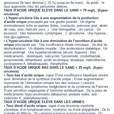
grossesse (le taux diminue (- 25 %) jusqu’au 6e mois) ; du poids : le
taux augmente chez les personnes obèses.
TAUX D’ACIDE URIQUE ELEVE DANS LE SANG
> 70 mg/L
(hyper-
uricémie)
•
L’hyper-uricémie liée à une augmentation de la production
d’acide urique
provoquée par une goutte juvénile ; Un régime
anormalement riche en purines (bière, crustacés, poissons gras, abats
de veau, pois, haricots secs..) ; Une hémopathie ; Un cancer ; Un
psoriasis ; Des traitements cytolytiques ; L’ alcoolisme ; Une hypoxie ;
Une glycogénose.
•
L’hyper-uricémie liée à une diminution de l’excrétion d’acide
urique
provoquée par : Une insuffisance rénale chronique ; Un état de
déshydratation ; Un diabète insipide ; Une acidocétose diabétique ; Un
jeûne prolongé ; Une hyperlactacidémie (alcool, hypoxie) ; Des
médicaments : diurétiques, salicyclés, furosémide, chrolothiazide,
pyrazinamide, éthambutol, acide nicotinique, lévadopa, indométacine,
cyclosporine A, bêtabloquants, théophylline.
TAUX D’ACIDE URIQUE BAS DANS LE SANG < 25 mg/L
(hypo-
uricémie)
•
Taux bas d’acide urique
, signe D’une insuffisance hépatique sévère
avec diminution de la synthèse d’acide urique ; D’une augmentation
importante de l’élimination urinaire lors des tumeurs ( cancers
pulmonaires), des lymphomes hodgkiniens et du syndrome de Fanconi ;
D’une sécrétion inappropriée d’ hormone antidiurétique ; De la prise de
médicaments hypo-uricémiants (allopurinol, produits iodés, anti-
vitamines K, phénylbutazone).
TAUX D’ACIDE URIQUE ELEVE DANS LES URINES
•
Taux élevé d’acide urique
, signe d’une leucémie myeloïde
chronique, d’un lymphosarcome, myélome, ou d’une polyglobulie ; De la
maladie de Wilson ; De certaines tumeurs (cancer pulmonaire) ; Du