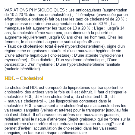
VARIATIONS PHYSIOLOGIQUES : Les anticoagulants (augmentation
de 10 à 20 % des taux de cholestérol) ; L’ hémolyse (provoquée par un
effort physique prolongé) fait baisser les taux de cholestérol de 20 % ;
La grossesse entraîne une augmentation des taux de 30 % ; La
ménopause fait augmenter les taux de 10 à 20 % ; L’âge : jusqu’à 14
ans, la cholestérolémie varie peu, puis diminue à la puberté et
augmente régulièrement jusqu’à 60 ans chez les hommes. Chez les
femmes, le cholestérol augmente surtout après 45 ans.
•
Taux de cholestérol total élevé
(hypercholestérolémie), signe d’un
régime riche en graisses saturés et d’une mauvaise hygiène de vie ;
D’une atteinte hépatique ( cholestase) ; D’une atteinte thyroïdienne (
myxoedème) ; D’un diabète ; D’un syndrome néphrotique ; D’une
pancréatite ; D’un myélome ; D’une hypercholestérolémie familiale
(maladie héréditaire).
HDL – Cholestérol
Le cholestérol HDL est composé de lipoprotéines qui transportent le
cholestérol des artères vers le foie où il est détruit. Il faut distinguer le
cholestérol HDL, dit « bon cholestérol », du cholestérol LDL, dit
« mauvais cholestérol ». Les lipoprotéines contenues dans le
cholestérol HDL « ramassent » le cholestérol qui s’accumule dans les
vaisseaux sanguins (veines et artères) pour le transporter jusqu’au foie
où il est détruit. Il débarrasse les artères des mauvaises graisses,
réduisant ainsi le risque d’athérome (dépôt graisseux qui se forme sur la
paroi interne d’une artère et qui entrave la circulation du sang)? car il
permet d’éviter l’accumulation de cholestérol dans les vaisseaux
sanguins, un facteur de risque cardiovasculaire.