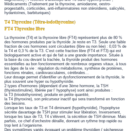
Médicaments (Traitement par la thyroxine, amiodarone, oestro-
progestatifs, corticoïdes, anti-inflammatoires non stéroïdiens, salicylés,
hydantoïnes, barbituriques)
T4 Thyroxine (Tétra-iodothyronine)
FT4 Thyroxine libre
La thyroxine (T4) et la thyroxine libre (FT4) représentent plus de 80 %
des hormones produites par la thyroïde ,le reste en T3. Seule une faible
fraction de ces hormones sont circulantes (libre ou non liée) : 0,03 % de
la T4 et 0,3 % de la T3. C’est cette fraction libre (FT4 et FT3) qui est
biologiquement active et qui de fait a une grande importance. Située à
la base du cou devant la trachée, la thyroïde produit des hormones
essentielles au bon fonctionnement de nombreux organes vitaux, à tous
les âges de la vie : régulation du métabolisme, synthèse de protéines,
fonctions rénales, cardiovasculaires, cérébrales…
Leur dosage permet d’identifier un dysfonctionnement de la thyroïde, le
plus souvent une hyper ou hypothyroïdie.
2 types d’hormones (dépendant d’une 3ème hormone, la TSH
(thyréostimuline), libérée par l’ hypophyse) sont ainsi produites :
la T3 (triiodothyronine), produite en petite quantité,
la T4 (thyroxine), son précurseur inactif qui sera transformé en fonction
des besoins.
Lorsque les taux de T3 et T4 diminuent (hypothyroïdie), l’hypophyse
sécrète davantage de TSH pour stimuler leur libération. Inversement,
lorsque les taux de T3, T4 s’élèvent, la sécrétion de TSH diminue. Mais
parfois, ce chef d’orchestre déraille, donnant un rythme trop rapide ou
trop lent à l’organisme.
Des symptômes variés évoquant un problème thyroïdien ( sécheresse