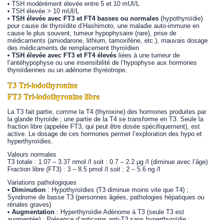
• TSH modérément élevée entre 5 et 10 mUI/L
• TSH élevée > 10 mUI/L
•
TSH élevée avec FT3 et FT4 basses ou normales
(hypothyroïdie)
pour cause de thyroïdite d’Hashimoto, une maladie auto-immune en
cause le plus souvent, tumeur hypophysaire (rare), prise de
médicaments (amiodarone, lithium, tamoxifène, etc.), mauvais dosage
des médicaments de remplacement thyroïdien
•
TSH élevée avec FT3 et FT4 élevés
liées à une tumeur de
l’antéhypophyse ou une insensibilité de l’hypophyse aux hormones
thyroïdiennes ou un adénome thyréotrope.
T3 Tri-iodothyronine
FT3 Tri-iodothyronine libre
La T3 fait partie, comme la T4 (thyroxine) des hormones produites par
la glande thyroïde ; une partie de la T4 se transforme en T3. Seule la
fraction libre (appelée FT3, qui peut être dosée spécifiquement), est
active. Le dosage de ces hormones permet l’exploration des hypo et
hyperthyroïdies.
Valeurs normales
T3 totale : 1.07 – 3.37 nmol /l soit : 0.7 – 2.2 µg /l (diminue avec l’âge)
Fraction libre (FT3) : 3 – 8.5 pmol /l soit : 2 – 5.6 ng /l
Variations pathologiques
•
Diminution
: Hypothyroïdies (T3 diminue moins vite que T4) ;
Syndrome de basse T3 (personnes âgées, pathologies hépatiques ou
rénales graves)
•
Augmentation
: Hyperthyroïdie Adénome à T3 (seule T3 est
augmentée) ; Présence d’anticorps anti-T3 sans hyperthyroïdie ;