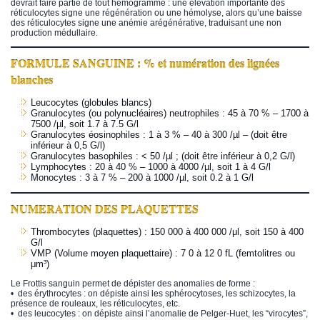
devrait faire partie de tout hémogramme : une élévation importante des
réticulocytes signe une régénération ou une hémolyse, alors qu’une baisse
des réticulocytes signe une anémie arégénérative, traduisant une non
production médullaire.
FORMULE SANGUINE : % et numération des lignées
blanches
Leucocytes (globules blancs)
Granulocytes (ou polynucléaires) neutrophiles : 45 à 70 % – 1700 à
7500 /µl, soit 1.7 à 7.5 G/l
Granulocytes éosinophiles : 1 à 3 % – 40 à 300 /µl – (doit être
inférieur à 0,5 G/l)
Granulocytes basophiles : < 50 /µl ; (doit être inférieur à 0,2 G/l)
Lymphocytes : 20 à 40 % – 1000 à 4000 /µl, soit 1 à 4 G/l
Monocytes : 3 à 7 % – 200 à 1000 /µl, soit 0.2 à 1 G/l
NUMERATION DES PLAQUETTES
Thrombocytes (plaquettes) : 150 000 à 400 000 /μl, soit 150 à 400
G/l
VMP (Volume moyen plaquettaire) : 7 0 à 12 0 fL (femtolitres ou
μm³)
Le Frottis sanguin permet de dépister des anomalies de forme :
• des érythrocytes : on dépiste ainsi les sphérocytoses, les schizocytes, la
présence de rouleaux, les réticulocytes, etc.
• des leucocytes : on dépiste ainsi l’anomalie de Pelger-Huet, les “virocytes”,