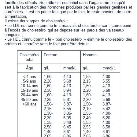
famille des stérols. Son rôle est essentiel dans l’organisme puisqu’il
sert à la fabrication des hormones produites par les glandes génitales et
surrénales. Il est en partie fabriqué par le foie, le reste provient de notre
alimentation.
Il existe deux types de cholestérol :
• Le LDL est connu comme le « mauvais cholestérol » car il correspond
à l’excès de cholestérol qui se dépose sur les parois des vaisseaux
sanguins ;
• Le HDL connu comme le « bon cholestérol » élimine le cholestérol des
artères et l’entraîne vers le foie pour être détruit.
Cholestérol
Femme
Homme
total
Âge
g/L
mmol/L
g/L
mmol/L
< 4 ans
1,60-
4,13-
1,55-
4,00-
5-9 ans
2,20
5,68
2,15
5,55
10-14 ans
1,60-
4,13-
1,60-
4,13-
15-19 ans
2,30
5,94
2,20
5,68
20-44 ans
1,60-
4,13-
1,60-
4,13-
45-59 ans
2,25
5,81
2,20
5,68
>60 ans
1,50-
3,87-
1,50-
3,87-
2,15
5,55
2,10
5,42
1,30-
3,35-
1,55-
4,00-
2,30
5,95
2,40
6,20
1,35-
3,48-
1,55-
4,00-
2,50
6,45
2,55
6,58
1,40-
3,61-
1,40-
3,61-
2,65
6,86
2,65
6,86