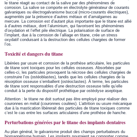
le titane réagit au contact de la salive par des phénomènes de
corrosion. La salive se comporte en électrolyte générateur de courants
galvaniques ou électrogalvanisme buccal (micro-courants électriques),
augmentés par la présence d’autres métaux et d’amalgames au
mercure. La corrosion est d’autant plus importante que le titane est allié
à d’autres métaux, dont l’aluminium, qui favorisent les phénomènes
d’oxydation et l’effet pile électrique. La polarisation de surface de
l’implant, due à la corrosion de l’alliage en titane, crée un stress
oxydatif conduisant à la destruction des cellules chargées de former
l’os.
Toxicité et dangers du titane
Libérées par usure et corrosion de la prothèse articulaire, les particules
de titane sont toxiques pour les cellules osseuses. Absorbées par
celles-ci, les particules provoquent la nécrose des cellules chargées de
construire l’os (ostéoblastes), tandis que les cellules chargées de la
résorption osseuse s’emballent (ostéoclastes). À terme, les particules
de titane sont responsables d’une destruction osseuse telle qu’elle
conduit à la perte du dispositif prothétique par ostéolyse aseptique.
Attention : le titane ne doit surtout pas être employé pour réaliser des
couronnes en métal (couronnes coulées). L’attrition ou usure mécanique
due à la mastication libèrerait des particules de titane toxiques comme
c’est le cas entre les surfaces articulaires d’une prothèse de hanche.
Perturbations générées par le titane des implants dentaires
Au plan général, le galvanisme produit des champs perturbateurs du
biomagnétisme humain. Les implants pourraient se comporter comme