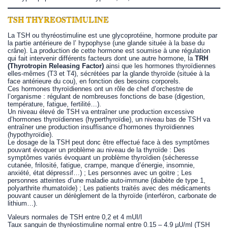
TSH THYREOSTIMULINE
La TSH ou thyréostimuline est une glycoprotéine, hormone produite par
la partie antérieure de l’ hypophyse (une glande située à la base du
crâne). La production de cette hormone est soumise à une régulation
qui fait intervenir différents facteurs dont une autre hormone, la
TRH
(Thyrotropin Releasing Factor)
ainsi que les hormones thyroïdiennes
elles-mêmes (T3 et T4), sécrétées par la glande thyroïde (située à la
face antérieure du cou), en fonction des besoins corporels.
Ces hormones thyroïdiennes ont un rôle de chef d’orchestre de
l’organisme : régulant de nombreuses fonctions de base (digestion,
température, fatigue, fertilité…).
Un niveau élevé de TSH va entraîner une production excessive
d’hormones thyroïdiennes (hyperthyroïdie), un niveau bas de TSH va
entraîner une production insuffisance d’hormones thyroïdiennes
(hypothyroïdie).
Le dosage de la TSH peut donc être effectué face à des symptômes
pouvant évoquer un problème au niveau de la thyroïde : Des
symptômes variés évoquant un problème thyroïdien (sécheresse
cutanée, frilosité, fatigue, crampe, manque d’énergie, insomnie,
anxiété, état dépressif…) ; Les personnes avec un goitre ; Les
personnes atteintes d’une maladie auto-immune (diabète de type 1,
polyarthrite rhumatoïde) ; Les patients traités avec des médicaments
pouvant causer un dérèglement de la thyroïde (interféron, carbonate de
lithium…).
Valeurs normales de TSH entre 0,2 et 4 mUI/l
Taux sanguin de thyréostimuline normal entre 0.15 – 4.9 µU/ml (TSH