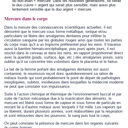
du duo étain + mercure. Dans les nouvelles générations, se serait
le duo cuivre + argent qui serait plus sensible, mais aussi plus
lentement sensible que le duo argent + mercure.
Mercure dans le corps
Dans la mesure des connaissances scientifiques actuelles, il est
démontré que le mercure sous forme métallique, ionique et/ou
particulaire se libère des amalgames dentaires pour infiltrer la
circulation sanguine par les globules rouges ainsi que toutes les parties
du corps mais qu’il a un tropisme préférentiel pour les reins. Il traverse
aussi la barrière hémato-encéphalique, puis jours après jours, il est
stocké dans le cerveau et dans les reins, en rapport proportionnel direct
avec la quantité (poids, surface, âge, etc.) des amalgames posés, sans
oublier qu’il se concentre très volontiers dans le placenta et le fœtus.
Le lait de la femme portant des amalgames dentaires est aussi
contaminé, le nourrisson reçoit donc quotidiennement sa ration de
métaux lourds qui sont probablement le point de départ de pathologies
inexpliquées, subites, insidieuses dans lesquelles la médecine moderne
ne peut que constater son impuissance.
Suite à l’action chimique et thermique de l’environnement buccal et par
suite de l’action mécanique due à la mastication des aliments, le
mercure est libéré sous forme de vapeur et sous forme de particule en
restant lié à d’autres métaux avec lesquels il fut mêlé. Les vapeurs qui
se libèrent, durant plusieurs années, sont réabsorbées par la respiration
et sont retrouvées dans les poumons, le sang puis tout le corps.
On peut constater la présence de mercure dans les organes suivants
du corps humain