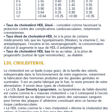
0.5
1.55
0.60
1.81
0.70
1.0
1.16
0.45
1.42
0.55
1.5
0.90
0.35
1.16
0.45
2.0
0.64
0.25
0.90
0.35
>2
<0.64
<0.25
<0.90
<0.35
•
Taux de cholestérol HDL élevé
– considéré comme favorisant la
protection contre des complications cardiovasculaires, notamment
coronariennes.
•
Taux élevé de cholestérol-HDL
lié à la prise de certains
médicaments tels que les hypolipémiants (fibrates), la vitamine C, les
antiépileptiques, l’insuline et les oestroprogestatifs. la consommation
d’alcool (il augmente le taux de HDL-3 antiathérogène)
•
Taux de cholestérol HDL bas
lié au au tabac ;à la prise de
progestatifs (surtout de type norstéroïdes) ; au diabète.
LDL CHOLESTEROL
Le cholestérol est un lipide (corps gras), de la famille des stérols,
indispensable dans le fonctionnement de notre organisme, notamment
la fabrication des hormones produites par les glandes génitales et
surrénales. Il est en partie fabriqué par le foie, le reste provient de notre
alimentation. Il existe deux types de cholestérol :
• Le LDL (
Low Density Lipoprotein
, ou lipoprotéines de faible densité)
est connu comme le « mauvais cholestérol » car il correspond à l’excès
de cholestérol qui se dépose sur les parois des vaisseaux sanguins
pour former des plaques d’ athérome constituant ainsi un facteur de
risque cardiovasculaire.
• Le HDL connu comme le « bon cholestérol » élimine le cholestérol des
artères et l’entraîne vers le foie pour être détruit.