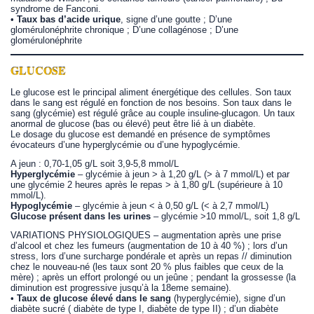
syndrome de Fanconi.
•
Taux bas d’acide urique
, signe d’une goutte ; D’une
glomérulonéphrite chronique ; D’une collagénose ; D’une
glomérulonéphrite
GLUCOSE
Le glucose est le principal aliment énergétique des cellules. Son taux
dans le sang est régulé en fonction de nos besoins. Son taux dans le
sang (glycémie) est régulé grâce au couple insuline-glucagon. Un taux
anormal de glucose (bas ou élevé) peut être lié à un diabète.
Le dosage du glucose est demandé en présence de symptômes
évocateurs d’une hyperglycémie ou d’une hypoglycémie.
A jeun : 0,70-1,05 g/L soit 3,9-5,8 mmol/L
Hyperglycémie
– glycémie à jeun > à 1,20 g/L (> à 7 mmol/L) et par
une glycémie 2 heures après le repas > à 1,80 g/L (supérieure à 10
mmol/L).
Hypoglycémie
– glycémie à jeun < à 0,50 g/L (< à 2,7 mmol/L)
Glucose présent dans les urines
– glycémie >10 mmol/L, soit 1,8 g/L
VARIATIONS PHYSIOLOGIQUES – augmentation après une prise
d’alcool et chez les fumeurs (augmentation de 10 à 40 %) ; lors d’un
stress, lors d’une surcharge pondérale et après un repas // diminution
chez le nouveau-né (les taux sont 20 % plus faibles que ceux de la
mère) ; après un effort prolongé ou un jeûne ; pendant la grossesse (la
diminution est progressive jusqu’à la 18eme semaine).
•
Taux de glucose élevé dans le sang
(hyperglycémie), signe d’un
diabète sucré ( diabète de type I, diabète de type II) ; d’un diabète