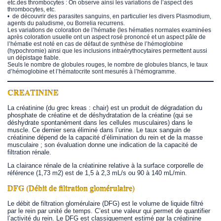
etc.des thrombocytes : On observe ainsi les variations de l’aspect des
thrombocytes, etc.
• de découvrir des parasites sanguins, en particulier les divers Plasmodium,
agents du paludisme, ou Borrelia recurrens.
Les variations de coloration de l’hématie (les hématies normales examinées
après coloration usuelle ont un aspect rosé prononcé et un aspect pâle de
l’hématie est noté en cas de défaut de synthèse de l’hémoglobine
(hypochromie) ainsi que les inclusions intraérythocytaires permettent aussi
un dépistage fiable.
Seuls le nombre de globules rouges, le nombre de globules blancs, le taux
d’hémoglobine et l’hématocrite sont mesurés à l’hémogramme.
CREATININE
La créatinine (du grec kreas : chair) est un produit de dégradation du
phosphate de créatine et de déshydratation de la créatine (qui se
déshydrate spontanément dans les cellules musculaires) dans le
muscle. Ce dernier sera éliminé dans l’urine. Le taux sanguin de
créatinine dépend de la capacité d’élimination du rein et de la masse
musculaire ; son évaluation donne une indication de la capacité de
filtration rénale.
La clairance rénale de la créatinine relative à la surface corporelle de
référence (1,73 m2) est de 1,5 à 2,3 mL/s ou 90 à 140 mL/min.
DFG (Débit de filtration glomérulaire)
Le débit de filtration glomérulaire (DFG) est le volume de liquide filtré
par le rein par unité de temps. C’est une valeur qui permet de quantifier
l’activité du rein. Le DFG est classiquement estimé par la créatinine