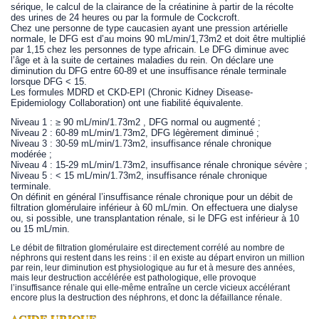
sérique, le calcul de la clairance de la créatinine à partir de la récolte
des urines de 24 heures ou par la formule de Cockcroft.
Chez une personne de type caucasien ayant une pression artérielle
normale, le DFG est d’au moins 90 mL/min/1,73m2 et doit être multiplié
par 1,15 chez les personnes de type africain. Le DFG diminue avec
l’âge et à la suite de certaines maladies du rein. On déclare une
diminution du DFG entre 60-89 et une insuffisance rénale terminale
lorsque DFG < 15.
Les formules MDRD et CKD-EPI (Chronic Kidney Disease-
Epidemiology Collaboration) ont une fiabilité équivalente.
Niveau 1 : ≥ 90 mL/min/1.73m2 , DFG normal ou augmenté ;
Niveau 2 : 60-89 mL/min/1.73m2, DFG légèrement diminué ;
Niveau 3 : 30-59 mL/min/1.73m2, insuffisance rénale chronique
modérée ;
Niveau 4 : 15-29 mL/min/1.73m2, insuffisance rénale chronique sévère ;
Niveau 5 : < 15 mL/min/1.73m2, insuffisance rénale chronique
terminale.
On définit en général l’insuffisance rénale chronique pour un débit de
filtration glomérulaire inférieur à 60 mL/min. On effectuera une dialyse
ou, si possible, une transplantation rénale, si le DFG est inférieur à 10
ou 15 mL/min.
Le débit de filtration glomérulaire est directement corrélé au nombre de
néphrons qui restent dans les reins : il en existe au départ environ un million
par rein, leur diminution est physiologique au fur et à mesure des années,
mais leur destruction accélérée est pathologique, elle provoque
l’insuffisance rénale qui elle-même entraîne un cercle vicieux accélérant
encore plus la destruction des néphrons, et donc la défaillance rénale.