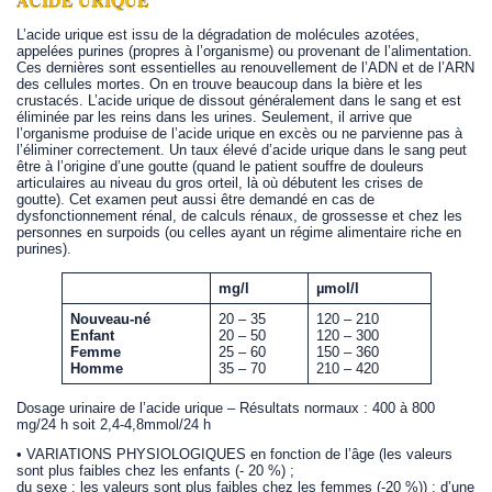
ACIDE URIQUE
L’acide urique est issu de la dégradation de molécules azotées,
appelées purines (propres à l’organisme) ou provenant de l’alimentation.
Ces dernières sont essentielles au renouvellement de l’ADN et de l’ARN
des cellules mortes. On en trouve beaucoup dans la bière et les
crustacés. L’acide urique de dissout généralement dans le sang et est
éliminée par les reins dans les urines. Seulement, il arrive que
l’organisme produise de l’acide urique en excès ou ne parvienne pas à
l’éliminer correctement. Un taux élevé d’acide urique dans le sang peut
être à l’origine d’une goutte (quand le patient souffre de douleurs
articulaires au niveau du gros orteil, là où débutent les crises de
goutte). Cet examen peut aussi être demandé en cas de
dysfonctionnement rénal, de calculs rénaux, de grossesse et chez les
personnes en surpoids (ou celles ayant un régime alimentaire riche en
purines).
mg/l
µmol/l
Nouveau-né
20 – 35
120 – 210
Enfant
20 – 50
120 – 300
Femme
25 – 60
150 – 360
Homme
35 – 70
210 – 420
Dosage urinaire de l’acide urique – Résultats normaux : 400 à 800
mg/24 h soit 2,4-4,8mmol/24 h
• VARIATIONS PHYSIOLOGIQUES en fonction de l’âge (les valeurs
sont plus faibles chez les enfants (- 20 %) ;
du sexe : les valeurs sont plus faibles chez les femmes (-20 %)) ; d’une