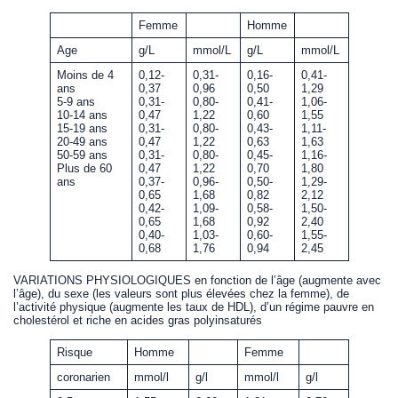
Femme
Homme
Age
g/L
mmol/L
g/L
mmol/L
Moins de 4
0,12-
0,31-
0,16-
0,41-
ans
0,37
0,96
0,50
1,29
5-9 ans
0,31-
0,80-
0,41-
1,06-
10-14 ans
0,47
1,22
0,60
1,55
15-19 ans
0,31-
0,80-
0,43-
1,11-
20-49 ans
0,47
1,22
0,63
1,63
50-59 ans
0,31-
0,80-
0,45-
1,16-
Plus de 60
0,47
1,22
0,70
1,80
ans
0,37-
0,96-
0,50-
1,29-
0,65
1,68
0,82
2,12
0,42-
1,09-
0,58-
1,50-
0,65
1,68
0,92
2,40
0,40-
1,03-
0,60-
1,55-
0,68
1,76
0,94
2,45
VARIATIONS PHYSIOLOGIQUES en fonction de l’âge (augmente avec
l’âge), du sexe (les valeurs sont plus élevées chez la femme), de
l’activité physique (augmente les taux de HDL), d’un régime pauvre en
cholestérol et riche en acides gras polyinsaturés
Risque
Homme
Femme
coronarien
mmol/l
g/l
mmol/l
g/l