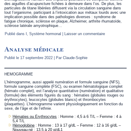
des aiguilles d’acupuncture fichées à demeure dans l’os. De plus, les
particules de titane libérées diffusent via la circulation sanguine dans
tout l’organisme, participant à l’intoxication aux métaux lourds avec une
implication possible dans des pathologies diverses : syndrome de
fatigue chronique, sclérose en plaque, Alzheimer, arthrite rhumatoïde,
sclérose latérale amyotrophique…
Publié dans
I
,
Système hormonal
|
Laisser un commentaire
Analyse médicale
Publié le
17 septembre 2022
|
Par
Claude-Sophie
HEMOGRAMME
L’hémogramme, aussi appelé numération et formule sanguine (NFS),
formule sanguine complète (FSC), ou examen hématologique complet
(hémato complet), est l’analyse quantitative (numération) et qualitative
(formule) des éléments figurés du sang : hématies (globules rouges ou
érythrocytes), leucocytes (globules blancs) et thrombocytes
(plaquettes). L’hémogramme varient physiologiquement en fonction du
sexe, de l’âge et de l’ethnie.
Hématies ou Érythrocytes
: Homme : 4,5 à 6 T/L – Femme : 4 à
5,4 T/L
Hémoglobine
: Homme : 13 à 17 g/dL – Femme : 12 à 16 g/dL –
Nouveau-né : 13,5 à 20 g/dL1