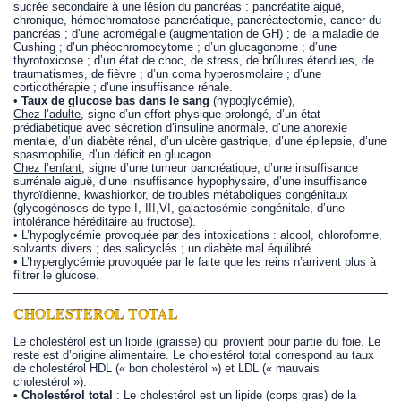
sucrée secondaire à une lésion du pancréas : pancréatite aiguë,
chronique, hémochromatose pancréatique, pancréatectomie, cancer du
pancréas ; d’une acromégalie (augmentation de GH) ; de la maladie de
Cushing ; d’un phéochromocytome ; d’un glucagonome ; d’une
thyrotoxicose ; d’un état de choc, de stress, de brûlures étendues, de
traumatismes, de fièvre ; d’un coma hyperosmolaire ; d’une
corticothérapie ; d’une insuffisance rénale.
•
Taux de glucose bas dans le sang
(hypoglycémie),
Chez l’adulte
, signe d’un effort physique prolongé, d’un état
prédiabétique avec sécrétion d’insuline anormale, d’une anorexie
mentale, d’un diabète rénal, d’un ulcère gastrique, d’une épilepsie, d’une
spasmophilie, d’un déficit en glucagon.
Chez l’enfant
, signe d’une tumeur pancréatique, d’une insuffisance
surrénale aiguë, d’une insuffisance hypophysaire, d’une insuffisance
thyroïdienne, kwashiorkor, de troubles métaboliques congénitaux
(glycogénoses de type I, III,VI, galactosémie congénitale, d’une
intolérance héréditaire au fructose).
• L’hypoglycémie provoquée par des intoxications : alcool, chloroforme,
solvants divers ; des salicyclés ; un diabète mal équilibré.
• L’hyperglycémie provoquée par le faite que les reins n’arrivent plus à
filtrer le glucose.
CHOLESTEROL TOTAL
Le cholestérol est un lipide (graisse) qui provient pour partie du foie. Le
reste est d’origine alimentaire. Le cholestérol total correspond au taux
de cholestérol HDL (« bon cholestérol ») et LDL (« mauvais
cholestérol »).
•
Cholestérol total
: Le cholestérol est un lipide (corps gras) de la