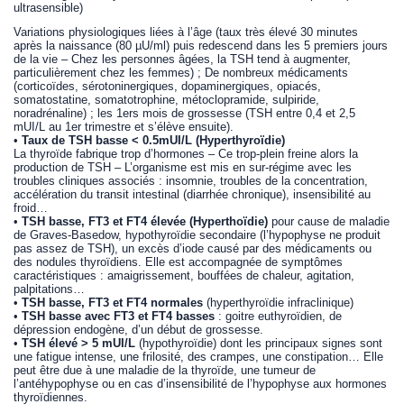
ultrasensible)
Variations physiologiques liées à l’âge (taux très élevé 30 minutes
après la naissance (80 µU/ml) puis redescend dans les 5 premiers jours
de la vie – Chez les personnes âgées, la TSH tend à augmenter,
particulièrement chez les femmes) ; De nombreux médicaments
(corticoïdes, sérotoninergiques, dopaminergiques, opiacés,
somatostatine, somatotrophine, métoclopramide, sulpiride,
noradrénaline) ; les 1ers mois de grossesse (TSH entre 0,4 et 2,5
mUI/L au 1er trimestre et s’élève ensuite).
•
Taux de TSH basse < 0.5mUI/L (Hyperthyroïdie)
La thyroïde fabrique trop d’hormones – Ce trop-plein freine alors la
production de TSH – L’organisme est mis en sur-régime avec les
troubles cliniques associés : insomnie, troubles de la concentration,
accélération du transit intestinal (diarrhée chronique), insensibilité au
froid…
•
TSH basse, FT3 et FT4 élevée (Hyperthoïdie)
pour cause de maladie
de Graves-Basedow, hypothyroïdie secondaire (l’hypophyse ne produit
pas assez de TSH), un excès d’iode causé par des médicaments ou
des nodules thyroïdiens. Elle est accompagnée de symptômes
caractéristiques : amaigrissement, bouffées de chaleur, agitation,
palpitations…
•
TSH basse, FT3 et FT4 normales
(hyperthyroïdie infraclinique)
•
TSH basse avec FT3 et FT4 basses
: goitre euthyroïdien, de
dépression endogène, d’un début de grossesse.
•
TSH élevé > 5 mUI/L
(hypothyroïdie) dont les principaux signes sont
une fatigue intense, une frilosité, des crampes, une constipation… Elle
peut être due à une maladie de la thyroïde, une tumeur de
l’antéhypophyse ou en cas d’insensibilité de l’hypophyse aux hormones
thyroïdiennes.