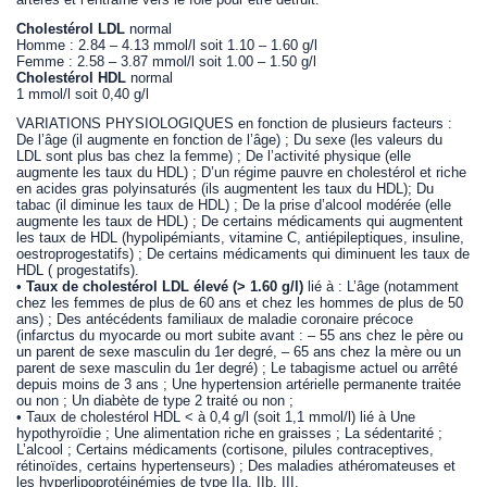
Cholestérol LDL
normal
Homme : 2.84 – 4.13 mmol/l soit 1.10 – 1.60 g/l
Femme : 2.58 – 3.87 mmol/l soit 1.00 – 1.50 g/l
Cholestérol HDL
normal
1 mmol/l soit 0,40 g/l
VARIATIONS PHYSIOLOGIQUES en fonction de plusieurs facteurs :
De l’âge (il augmente en fonction de l’âge) ; Du sexe (les valeurs du
LDL sont plus bas chez la femme) ; De l’activité physique (elle
augmente les taux du HDL) ; D’un régime pauvre en cholestérol et riche
en acides gras polyinsaturés (ils augmentent les taux du HDL); Du
tabac (il diminue les taux de HDL) ; De la prise d’alcool modérée (elle
augmente les taux de HDL) ; De certains médicaments qui augmentent
les taux de HDL (hypolipémiants, vitamine C, antiépileptiques, insuline,
oestroprogestatifs) ; De certains médicaments qui diminuent les taux de
HDL ( progestatifs).
•
Taux de cholestérol LDL élevé (> 1.60 g/l)
lié à : L’âge (notamment
chez les femmes de plus de 60 ans et chez les hommes de plus de 50
ans) ; Des antécédents familiaux de maladie coronaire précoce
(infarctus du myocarde ou mort subite avant : – 55 ans chez le père ou
un parent de sexe masculin du 1er degré, – 65 ans chez la mère ou un
parent de sexe masculin du 1er degré) ; Le tabagisme actuel ou arrêté
depuis moins de 3 ans ; Une hypertension artérielle permanente traitée
ou non ; Un diabète de type 2 traité ou non ;
• Taux de cholestérol HDL < à 0,4 g/l (soit 1,1 mmol/l) lié à Une
hypothyroïdie ; Une alimentation riche en graisses ; La sédentarité ;
L’alcool ; Certains médicaments (cortisone, pilules contraceptives,
rétinoïdes, certains hypertenseurs) ; Des maladies athéromateuses et
les hyperlipoprotéinémies de type IIa, IIb, III.