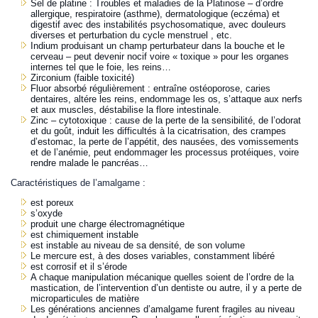
Sel de platine : Troubles et maladies de la Platinose – d’ordre
allergique, respiratoire (asthme), dermatologique (eczéma) et
digestif avec des instabilités psychosomatique, avec douleurs
diverses et perturbation du cycle menstruel , etc.
Indium produisant un champ perturbateur dans la bouche et le
cerveau – peut devenir nocif voire « toxique » pour les organes
internes tel que le foie, les reins…
Zirconium (faible toxicité)
Fluor absorbé régulièrement : entraîne ostéoporose, caries
dentaires, altére les reins, endommage les os, s’attaque aux nerfs
et aux muscles, déstabilise la flore intestinale.
Zinc – cytotoxique : cause de la perte de la sensibilité, de l’odorat
et du goût, induit les difficultés à la cicatrisation, des crampes
d’estomac, la perte de l’appétit, des nausées, des vomissements
et de l’anémie, peut endommager les processus protéiques, voire
rendre malade le pancréas…
Caractéristiques de l’amalgame :
est poreux
s’oxyde
produit une charge électromagnétique
est chimiquement instable
est instable au niveau de sa densité, de son volume
Le mercure est, à des doses variables, constamment libéré
est corrosif et il s’érode
A chaque manipulation mécanique quelles soient de l’ordre de la
mastication, de l’intervention d’un dentiste ou autre, il y a perte de
microparticules de matière
Les générations anciennes d’amalgame furent fragiles au niveau