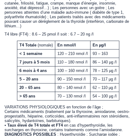
cutanée, frilosité, fatigue, crampe, manque d’énergie, insomnie,
anxiété, état dépressif…) ; Les personnes avec un goitre ; Les
personnes atteintes d’une maladie auto-immune ( diabète de type 1,
polyarthrite rhumatoïde) ; Les patients traités avec des médicaments
pouvant causer un dérèglement de la thyroïde (interféron, carbonate de
lithium…)
T4 libre (FT4) : 8.6 – 25 pmol /l soit : 6.7 – 20 ng /l
T4 Totale
(nomale)
En nmol/l
En µg/l
< 1 semaine
120 – 210 nmol /l
93 – 163
7 jours à 5 mois
110 – 180 nmol /l
86 – 140 µg /l
6 mois à 4 ans
100 – 160 nmol /l
78 – 125 µg /l
5 – 20 ans
90 – 150 nmol /l
70 – 117 µg /l
20 – 65 ans
80 – 140 nmol /l
62 – 110 µg /l
> 65 ans
70 – 130 nmol /l
54 – 100 µg /l
VARIATIONS PHYSIOLOGIQUES en fonction de l’âge ;
Certains médicaments (traitement par la thyroxine, amiodarone, oestro-
progestatifs, héparine, corticoïdes, anti-inflammatoires non stéroïdiens,
salicylés, hydantoïnes, barbituriques).
•
Taux élevé de T4 totale et FT4
en cas d’hyperthyroïdie, les
surcharges en thyroxine, certains traitements comme l’amiodarone.
DIAGNOSTICS POSSIBLES
: Hyperthyroïdie ; Surcharge iodée ;