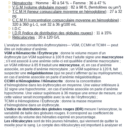
Hématocrite
: Homme : 40 à 54 % – Femme : 36 à 47 %
V.G.M (volume globulaire moyen)
: 82 à 98 fL (femtolitres ou μm³)
T.C.M.H (teneur corpusculaire moyenne en hémoglobine)
: 27 à 32
pg
C.C.M.H (concentration corpusculaire moyenne en hémoglobine)
:
320 à 360 g·L-1, soit 32 à 36 g/100 mL
I.D.C
I.D.R (Indice de distribution des globules rouges)
: 11 à 15%
Réticulocytes
: 20 à 120 G/L
L’analyse des constantes érythrocytaires— VGM, CCMH et TCMH — peut
être un indicateur d’anémie.
VGM α Hématocrite / Érythrocyte
: donne le volume moyen d’un
érythrocyte (un VGM supérieur à 100 fl chez l’adulte signe une
macrocytose
; s’il est associé à une anémie celle-ci est qualifiée d’anémie macrocytaire ;
un VGM inférieur à 85 fl traduit une
microcytose
, et, en cas d’anémie
associée, on parle d’anémie microcytaire ; un VGM supérieur à 120 fL fait
suspecter une
mégaloblastose
(qui ne peut s’affirmer qu’au myélogramme),
en cas d’anémie associée on parle d’anémie mégaloblastique.
CCMH α Hémoglobine / Hématocrite
: donne la concentration
d’hémoglobine dans les érythrocytes en moyenne. Une valeur inférieure à
32 signe une hypochromie ; en cas d’anémie associée on parle d’anémie
hypochrome. Une valeur supérieure à 36 marque une erreur de mesure, car
cette valeur serait incompatible avec la vie de l’érythrocyte) ;
TCMH α Hémoglobine / Érythrocyte : donne la masse moyenne
d’hémoglobine dans un érythrocyte.
L’indice de distribution des globules rouges (IDR)
mesure l’anisocytose, la
variabilité de taille des globules rouges. Il correspond au coefficient de
variation du volume des hématies exprimé en pourcentage.
Les réticulocytes
sont de très jeunes hématies, qui viennent de quitter la
moelle pour le sang. Le compte des réticulocytes est important à analyser et