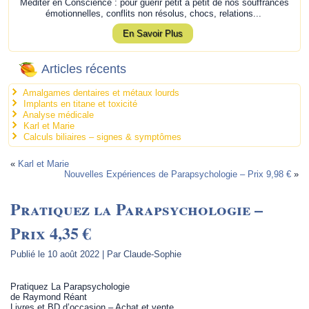
Méditer en Conscience : pour guérir petit à petit de nos souffrances
émotionnelles, conflits non résolus, chocs, relations...
En Savoir Plus
Articles récents
Amalgames dentaires et métaux lourds
Implants en titane et toxicité
Analyse médicale
Karl et Marie
Calculs biliaires – signes & symptômes
«
Karl et Marie
Nouvelles Expériences de Parapsychologie – Prix 9,98 €
»
Pratiquez la Parapsychologie –
Prix 4,35 €
Publié le
10 août 2022
|
Par
Claude-Sophie
Pratiquez La Parapsychologie
de Raymond Réant
Livres et BD d’occasion – Achat et vente