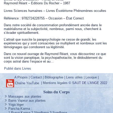
Raymond Réant – Editions Du Rocher – 1987
Livres Sciences humaines – Livres Ésotérisme Phénomènes occultes
Référence : 9782724228755 – Occasion – État Correct
Dans notre société de consommation profondément ancrée dans le
matérialisme et la subjectivité, nombreux, parmi nous, cherchent à
s’évader spirituellement.
L’attrait que suscite la parapsychologie ne cesse de grandir, les
expériences qui y sont consacrées se multiplient et nombreux sont les
témoignages qui corroborent sa légitimité.
Dans ce nouvel ouvrage de Raymond Réant, vous découvrirez ce que
sont la vision paroptique, la psychopathotactie, le dédoublement du
corps astral dans l’espace et au…
Publié dans
Livres
A Propos
|
Contact
|
Bibliographie
|
Liens utiles
|
Lexique
|
|
Mentions légales
© SAUT DE L'ANGE 2022
Chaîne YouTube
Soins du Corps
Massages aux plantes
Bains Vapeur aux plantes
Yoga léger
Pancha Karma
:
1 Purva Karma
2 Shodhana
3 Svedhana