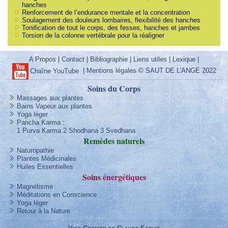
hanches
Renforcement de l’endurance mentale et la concentration
Soulagement des douleurs lombaires, flexibilité des hanches
Tonification de tout le corps, des fesses, hanches et jambes
Torsion de la colonne vertébrale pour la réaligner
A Propos
|
Contact
|
Bibliographie
|
Liens utiles
|
Lexique
|
|
Mentions légales
© SAUT DE L'ANGE 2022
Chaîne YouTube
Soins du Corps
Massages aux plantes
Bains Vapeur aux plantes
Yoga léger
Pancha Karma
:
1 Purva Karma
2 Shodhana
3 Svedhana
Remèdes
naturels
Naturopathie
Plantes Médicinales
Huiles Essentielles
Soins
énergétique
s
Magnétisme
Méditations en Conscience
Yoga léger
Retour à la Nature