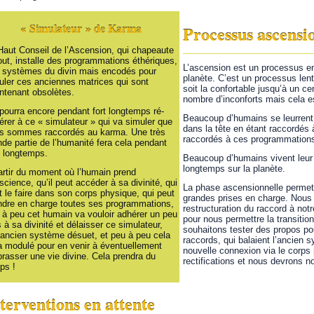
« Simulateur » de Karma
Processus ascensi
Haut Conseil de l’Ascension, qui chapeaute
tout, installe des programmations éthériques,
L’ascension est un processus en
 systèmes du divin mais encodés pour
planète. C’est un processus lent
uler ces anciennes matrices qui sont
soit la confortable jusqu’à un ce
ntenant obsolètes.
nombre d’inconforts mais cela 
pourra encore pendant fort longtemps ré-
Beaucoup d’humains se leurrent 
érer à ce « simulateur » qui va simuler que
dans la tête en étant raccordés 
s sommes raccordés au karma. Une très
raccordés à ces programmations
nde partie de l’humanité fera cela pendant
s longtemps.
Beaucoup d’humains vivent leur v
longtemps sur la planète.
artir du moment où l’humain prend
science, qu’il peut accéder à sa divinité, qui
La phase ascensionnelle permet
t le faire dans son corps physique, qui peut
grandes prises en charge. Nous 
ndre en charge toutes ses programmations,
restructuration du raccord à no
 à peu cet humain va vouloir adhérer un peu
pour nous permettre la transiti
s à sa divinité et délaisser ce simulateur,
souhaitons tester des propos pou
 ancien système désuet, et peu à peu cela
raccords, qui balaient l’ancien 
a modulé pour en venir à éventuellement
nouvelle connexion via le corps 
rasser une vie divine. Cela prendra du
rectifications et nous devrons n
ps !
terventions en attente