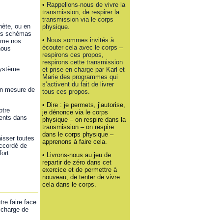
•
Rappellons-nous de vivre la
transmission, de respirer la
transmission via le corps
nète, ou en
physique.
des schémas
•
Nous sommes invités à
même nos
écouter cela avec le corps –
nous
respirons ces propos,
respirons cette transmission
système
et prise en charge par Karl et
Marie des programmes qui
s’activent du fait de livrer
en mesure de
tous ces propos.
• Dire : je permets, j’autorise,
otre
je dénonce via le corps
ents dans
physique – on respire dans la
transmission – on respire
dans le corps physique –
isser toutes
apprenons à faire cela.
accordé de
fort
• Livrons-nous au jeu de
repartir de zéro dans cet
exercice et de permettre à
nouveau, de tenter de vivre
cela dans le corps.
re faire face
 charge de