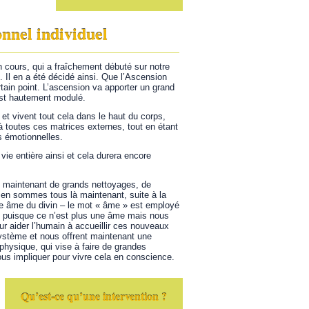
onnel individuel
 cours, qui a fraîchement débuté sur notre
. Il en a été décidé ainsi. Que l’Ascension
rtain point. L’ascension va apporter un grand
est hautement modulé.
et vivent tout cela dans le haut du corps,
à toutes ces matrices externes, tout en étant
 émotionnelles.
ie entière ainsi et cela durera encore
 maintenant de grands nettoyages, de
en sommes tous là maintenant, suite à la
tre âme du divin – le mot « âme » est employé
on puisque ce n’est plus une âme mais nous
r aider l’humain à accueillir ces nouveaux
système et nous offrent maintenant une
physique, qui vise à faire de grandes
ous impliquer pour vivre cela en conscience.
Qu’est-ce qu’une intervention ?