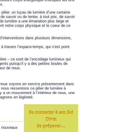
ux.
pilier, un tuyau de lumière d’une certaine
de savoir ou de tenter, à tout prix, de savoir
 de lumière a une émanation plus large et
ment notre corps physique et le coeur de ce
d’interventions dans plusieurs dimensions,
 à travers l’espace-temps, qui n’est point
ère – ce sont de l’encodage lumineux qui
ents puisqu’il y a des petites boules de
ieur de nous.
ue nous soyons en service présentement dans
e nous ressentons ce pilier de lumière à
 y a un mouvement à l’intérieur de nous, une
gagnons en légèreté.
Se connecter à son Soi
Divin
Se préparer…
e nouveaux