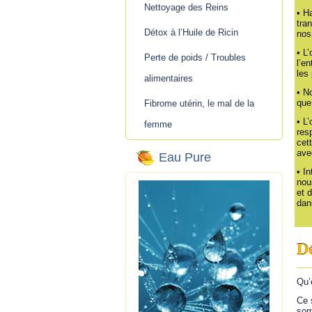
Nettoyage des Reins
•
Ha
tra
Détox à l’Huile de Ricin
nos 
•
L’
Perte de poids / Troubles
l’en
les
alimentaires
•
No
que
Fibrome utérin, le mal de la
•
L’
femme
res
cet
ave
Eau Pure
• I
nou
et d
dan
Dé
Qu’
Ce 
som