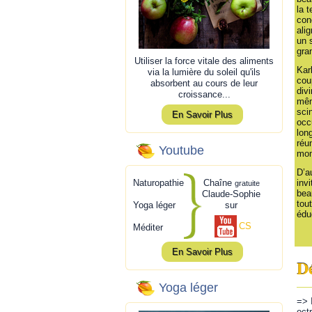
la t
con
alig
un 
gra
Utiliser la force vitale des aliments
Kar
via la lumière du soleil qu'ils
cou
absorbent au cours de leur
divi
croissance...
mêm
sci
En Savoir Plus
occ
lon
réun
Youtube
mom
D’a
Naturopathie
Chaîne
invi
gratuite
bea
Claude-Sophie
tou
Yoga léger
sur
édu
CS
Méditer
En Savoir Plus
Dé
Yoga léger
=> 
oct