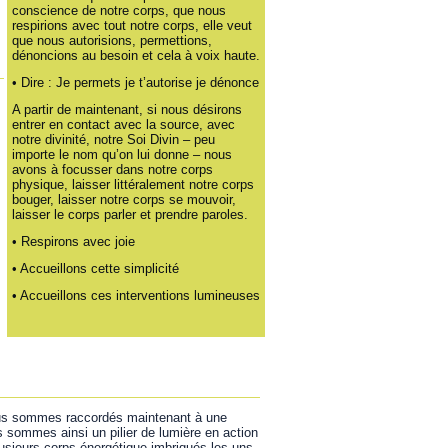
conscience de notre corps, que nous
respirions avec tout notre corps, elle veut
que nous autorisions, permettions,
dénoncions au besoin et cela à voix haute.
• Dire : Je permets je t’autorise je dénonce
A partir de maintenant, si nous désirons
entrer en contact avec la source, avec
notre divinité, notre Soi Divin – peu
importe le nom qu’on lui donne – nous
avons à focusser dans notre corps
physique, laisser littéralement notre corps
bouger, laisser notre corps se mouvoir,
laisser le corps parler et prendre paroles.
s
• Respirons avec joie
• Accueillons cette simplicité
• Accueillons ces interventions lumineuses
ous sommes raccordés maintenant à une
s sommes ainsi un pilier de lumière en action
sieurs corps énergétique imbriqués les uns