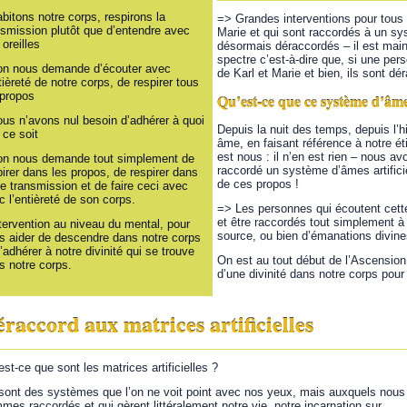
bitons notre corps, respirons la
=> Grandes interventions pour tous c
nsmission plutôt que d’entendre avec
Marie et qui sont raccordés à un sys
oreilles
désormais déraccordés – il est main
spectre c’est-à-dire que, si une per
on nous demande d’écouter avec
de Karl et Marie et bien, ils sont 
tièreté de notre corps, de respirer tous
 propos
Qu’est-ce que ce système d’âmes 
us n’avons nul besoin d’adhérer à quoi
Depuis la nuit des temps, depuis l’his
 ce soit
âme, en faisant référence à notre éti
est nous : il n’en est rien – nous a
on nous demande tout simplement de
raccordé un système d’âmes artificie
pirer dans les propos, de respirer dans
de ces propos !
te transmission et de faire ceci avec
c l’entièreté de son corps.
=> Les personnes qui écoutent cette 
et être raccordés tout simplement à
ntervention au niveau du mental, pour
source, ou bien d’émanations divines
s aider de descendre dans notre corps
’adhérer à notre divinité qui se trouve
On est au tout début de l’Ascension
s notre corps.
d’une divinité dans notre corps pour
raccord aux matrices artificielles
est-ce que sont les matrices artificielles ?
sont des systèmes que l’on ne voit point avec nos yeux, mais auxquels nous
mes raccordés et qui gèrent littéralement notre vie, notre incarnation sur