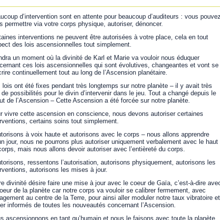
ucoup d’intervention sont en attente pour beaucoup d’auditeurs : vous pouve
s permettre via votre corps physique, autoriser, dénoncer.
taines interventions ne peuvent être autorisées à votre place, cela en tout
pect des lois ascensionnelles tout simplement.
ndra un moment où la divinité de Karl et Marie va vouloir nous éduquer
cernant ces lois ascensionnelles qui sont évolutives, changeantes et vont se
crire continuellement tout au long de l’Ascension planétaire.
 lois ont été fixes pendant très longtemps sur notre planète – il y avait très
 de possibilités pour le divin d’intervenir dans le jeu. Tout a changé depuis le
ut de l’Ascension – Cette Ascension a été forcée sur notre planète.
r vivre cette ascension en conscience, nous devons autoriser certaines
erventions, certains soins tout simplement.
torisons à voix haute et autorisons avec le corps – nous allons apprendre
un jour, nous ne pourrons plus autoriser uniquement verbalement avec le haut
corps, mais nous allons devoir autoriser avec l’entièreté du corps.
torisons, ressentons l’autorisation, autorisons physiquement, autorisons les
erventions, autorisons les mises à jour.
re divinité désire faire une mise à jour avec le coeur de Gaïa, c’est-à-dire ave
coeur de la planète car notre corps va vouloir se calibrer fermement, avec
agement au centre de la Terre, pour ainsi aller moduler notre taux vibratoire et
ter informés de toutes les nouveautés concernant l’Ascension.
s ascensionnons en tant qu’humain et nous le faisons avec toute la planète