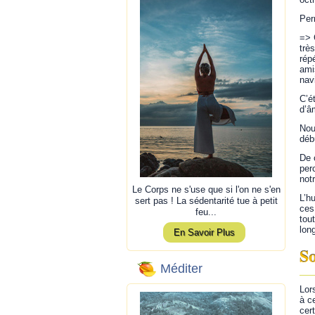
Per
=> 
trè
rép
ami
nav
C’é
d’âm
Nou
déb
De 
per
notr
Le Corps ne s'use que si l'on ne s'en
L’h
sert pas ! La sédentarité tue à petit
ces
feu...
tou
lon
En Savoir Plus
So
Méditer
Lor
à c
cer