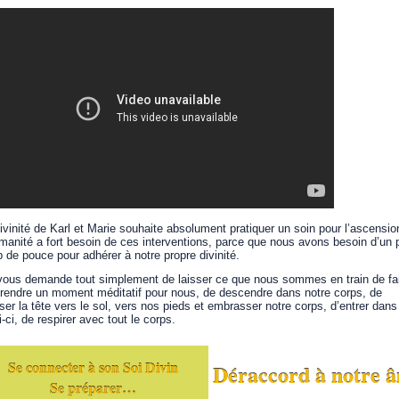
ivinité de Karl et Marie souhaite absolument pratiquer un soin pour l’ascensio
manité a fort besoin de ces interventions, parce que nous avons besoin d’un p
 de pouce pour adhérer à notre propre divinité.
ous demande tout simplement de laisser ce que nous sommes en train de fai
rendre un moment méditatif pour nous, de descendre dans notre corps, de
ser la tête vers le sol, vers nos pieds et embrasser notre corps, d’entrer dans
i-ci, de respirer avec tout le corps.
Se connecter à son Soi Divin
Déraccord à notre âm
Se préparer…