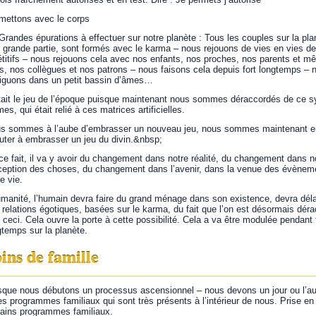
mettons avec le corps
Grandes épurations à effectuer sur notre planète : Tous les couples sur la pla
s grande partie, sont formés avec le karma – nous rejouons de vies en vies 
étitifs – nous rejouons cela avec nos enfants, nos proches, nos parents et 
s, nos collègues et nos patrons – nous faisons cela depuis fort longtemps – 
iguons dans un petit bassin d’âmes…
tait le jeu de l’époque puisque maintenant nous sommes déraccordés de ce 
es, qui était relié à ces matrices artificielles.
s sommes à l’aube d’embrasser un nouveau jeu, nous sommes maintenant 
uter à embrasser un jeu du divin.&nbsp;
ce fait, il va y avoir du changement dans notre réalité, du changement dans n
ception des choses, du changement dans l’avenir, dans la venue des évènem
e vie.
umanité, l’humain devra faire du grand ménage dans son existence, devra déla
 relations égotiques, basées sur le karma, du fait que l’on est désormais dér
t ceci. Cela ouvre la porte à cette possibilité. Cela a va être modulée pendant 
gtemps sur la planète.
ins de famille
sque nous débutons un processus ascensionnel – nous devons un jour ou l’aut
es programmes familiaux qui sont très présents à l’intérieur de nous. Prise en
tains programmes familiaux.