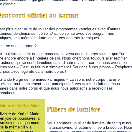
te planète.
raccord officiel au karma
n’est plus d’actualité de rouler des programmes karmiques avec d’autres
sonnes, de choisir son conjoint/ sa conjointe avec ses programmes
miques, ses mémoires karmiques, ces contrats karmiques.
est-ce que le karma ?
st tout simplement ce que nous avons vécu dans d’autres vies et que l’on
îne encore encore à l’intérieur de soi. Nous cherchons toujours aller rectifier
 actions, qui se sont déroulées dans d’autres vies – car oui nous avons eu
utres vies – C’est un fait tout simplement ! Sourions à ces propos – Respiron
c joie, avec légèreté dans notre corps !
Grande Purge de mémoires karmiques – Laissons notre corps travailler,
ueillons tout simplement nous participons à ces soins du fait que nous
mes dans notre corps et que nous nous autorisons à recevoir ses
erventions.
ivinité de Karl et Marie
Piliers de lumière
divinité de Karl et Marie
 en joie de poursuivre la
nsmission puisque nous
Nous sommes un pilier de lumière, du fait que n
ns la même : il y a
instance divine, directement liée à la source. Nou
ucoup de croyances sur
– nous avons un corps physique et nous avons plu