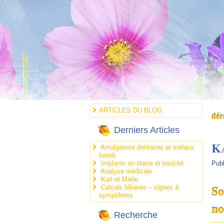
ARTICLES DU BLOG
dér
Derniers Articles
K
Amalgames dentaires et métaux
lourds
Implants en titane et toxicité
Publ
Analyse médicale
Karl et Marie
So
Calculs biliaires – signes &
symptômes
no
Recherche