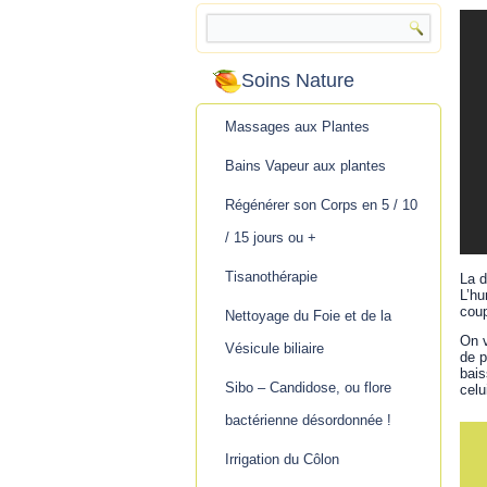
Soins Nature
Massages aux Plantes
Bains Vapeur aux plantes
Régénérer son Corps en 5 / 10
/ 15 jours ou +
Tisanothérapie
La d
L’hu
coup
Nettoyage du Foie et de la
On v
Vésicule biliaire
de p
bais
Sibo – Candidose, ou flore
celu
bactérienne désordonnée !
Irrigation du Côlon