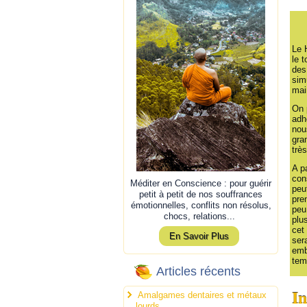
Le 
le 
des
sim
mai
On 
adh
nou
gra
trè
A p
con
Méditer en Conscience : pour guérir
peu
petit à petit de nos souffrances
pre
émotionnelles, conflits non résolus,
peu
chocs, relations...
plu
cet
En Savoir Plus
ser
emb
tem
Articles récents
In
Amalgames dentaires et métaux
lourds