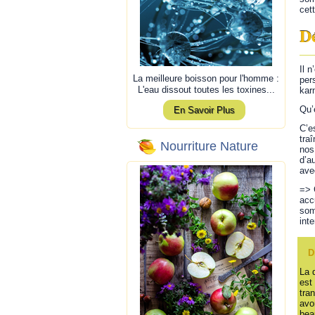
cet
Dé
Il 
La meilleure boisson pour l'homme :
per
L'eau dissout toutes les toxines...
kar
Qu’
En Savoir Plus
C’e
tra
Nourriture Nature
nos
d’a
ave
=> 
acc
som
int
D
La 
est
tra
avo
bea