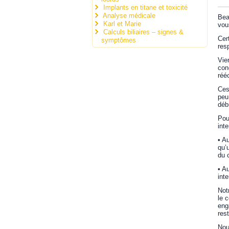
Implants en titane et toxicité
Analyse médicale
Bea
Karl et Marie
vou
Calculs biliaires – signes &
Cer
symptômes
res
Vie
con
réé
Ces
peu
déb
Pou
int
•
Au
qu’
du 
•
Au
int
Not
le 
eng
res
Nou