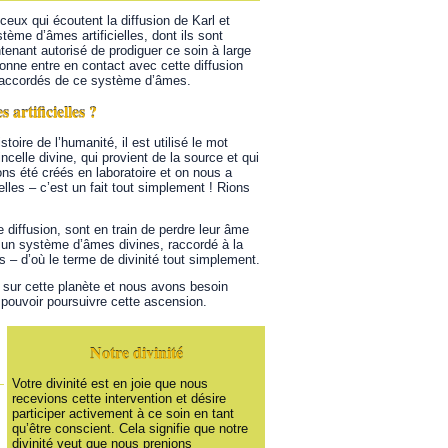
eux qui écoutent la diffusion de Karl et
tème d’âmes artificielles, dont ils sont
tenant autorisé de prodiguer ce soin à large
sonne entre en contact avec cette diffusion
déraccordés de ce système d’âmes.
artificielles ?
toire de l’humanité, il est utilisé le mot
ncelle divine, qui provient de la source et qui
vons été créés en laboratoire et on nous a
lles – c’est un fait tout simplement ! Rions
diffusion, sont en train de perdre leur âme
 un système d’âmes divines, raccordé à la
 – d’où le terme de divinité tout simplement.
 sur cette planète et nous avons besoin
 pouvoir poursuivre cette ascension.
Notre divinité
Votre divinité est en joie que nous
recevions cette intervention et désire
participer activement à ce soin en tant
qu’être conscient. Cela signifie que notre
divinité veut que nous prenions