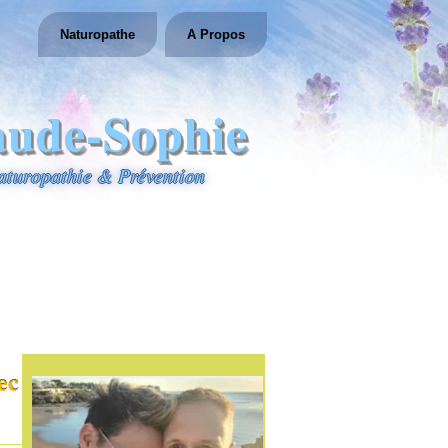
Naturopathe
A Propos
aude-Sophie
aturopathie & Prévention
ec