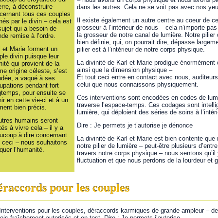
erre, à déconstruire
dans les autres. Cela ne se voit pas avec nos ye
cernant tous ces couples
Il existe également un autre centre au coeur de ce 
nés par le divin – cela est
grosseur à l’intérieur de nous – cela n’importe pas 
sujet qui a besoin de
la grosseur de notre canal de lumière. Notre pilier
nde remise à l’ordre.
bien définie, qui, on pourrait dire, dépasse large
l et Marie forment un
pilier est à l’intérieur de notre corps physique.
ple divin puisque leur
La divinité de Karl et Marie prodigue énormément 
nité qui provient de la
ainsi que la dimension physique –
e origine céleste, s’est
Et tout ceci entre en contact avec nous, auditeurs
ndée, a vaqué à ses
celui que nous connaissons physiquement.
upations pendant fort
gtemps, pour ensuite se
Ces interventions sont encodées en codes de lumi
ir en cette vie-ci et à un
traverse l’espace-temps. Ces codages sont intellig
ent bien précis.
lumière, qui déploient des séries de soins à l’intér
utres humains seront
Dire : Je permets je t’autorise je dénonce
tés à vivre cela – il y a
ucoup à dire concernant
La divinité de Karl et Marie est bien contente q
t ceci – nous souhaitons
notre pilier de lumière – peut-être plusieurs d’entr
quer l’humanité.
travers notre corps physique – nous sentons qu’il
fluctuation et que nous perdons de la lourdeur et 
raccords pour les couples
Interventions pour les couples, déraccords karmiques de grande ampleur – d
rois fraîchement autorisés et en test. Dire : Je permets j’autorise