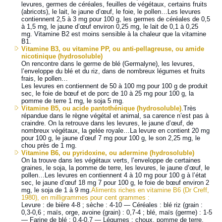
levures, germes de céréales, feuilles de végétaux, certains fruits
(abricots), le lait, le jaune d’œuf, le foie, le pollen…Les levures
contiennent 2,5 à 3 mg pour 100 g, les germes de céréales de 0,5
à 1,5 mg, le jaune d’œuf environ 0,25 mg, le lait de 0,1 à 0,25
mg. Vitamine B2 est moins sensible à la chaleur que la vitamine
B1.
Vitamine B3, ou vitamine PP, ou anti-pellagreuse, ou amide
nicotinique (hydrosoluble)
On rencontre dans le germe de blé (Germalyne), les levures,
l’enveloppe du blé et du riz, dans de nombreux légumes et fruits
frais, le pollen…
Les levures en contiennent de 50 à 100 mg pour 100 g de produit
sec, le foie de bœuf et de porc de 10 à 25 mg pour 100 g, la
pomme de terre 1 mg, le soja 5 mg.
Vitamine B5, ou acide pantothénique (hydrosoluble)
.Très
répandue dans le règne végétal et animal, sa carence n’est pas à
craindre. On la retrouve dans les levures, le jaune d’œuf, de
nombreux végétaux, la gelée royale…La levure en contient 20 mg
pour 100 g, le jaune d’œuf 7 mg pour 100 g, le son 2,25 mg, le
chou près de 1 mg.
Vitamine B6, ou pyridoxine, ou adermine (hydrosoluble)
On la trouve dans les végétaux verts, l’enveloppe de certaines
graines, le soja, la pomme de terre, les levures, le jaune d’œuf, le
pollen…Les levures en contiennent 4 à 10 mg pour 100 g à l’état
sec, le jaune d’œuf 18 mg 7 pour 100 g, le foie de bœuf environ 2
mg, le soja de 1 à 9 mg.
Aliments riches en vitamine B6 (Dr Creff,
1980), en milligrammes pour cent grammes :
Levure : de bière 4-8 ; sèche : 4-10 — Céréales : blé riz (grain :
0,3-0,6 ; maïs, orge, avoine (grain) : 0,7-4 ; blé, maïs (germe) : 1-5
— Farine de blé : 0,4-0,7 — Légumes : choux, pomme de terre,