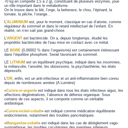
70 kg en comporte 1,5 à 2 g), constituant de plusieurs enzymes, joue
un rôle important dans le métabolisme.
On le trouve dans le blé, l’orge, la betterave, le chou, l’épinard, la
tomate, la pêche, l’orange…
L’
ALUMINIUM
est, pour le moment, classique en cas d’atonie, comme
régulateur du sommeil et dans le retard intellectuel de l’enfant. En
réalité, on n’en sait pas grand-chose.
L’
ARGENT
est bactéricide. On a, depuis longtemps, étudié les
propriétés bactéricides de l’eau mise en contact avec ce métal.
LE
BORE
(0,00002 % dans l’organisme) est certainement intéressant
dans l’équilibre phosphoré. Serait favorisant du sommeil.
LE
LITHIUM
est un équilibrant psychique, indiqué dans les insomnies,
la mélancolie, l’anxiété, les obsessions, la psychasthénie, les états
dépressifs.
L’
OR
, enfin, est un anti-infectieux et un anti-inflammatoire bien connu
depuis de nombreuses années (A Lumière).
«
Cuivre-or-argent
» est indiqué dans tous les états infectieux aigus, les
affections dégénératives, l’absence de défense organique. Sous
certains de ces aspects, il se comporte comme un véritable
antibiotique.
«
Cuivre-nickel-cobalt
» est indiqué comme médication équilibrante
endocrinienne, notamment des troubles pancréatiques.
«
Manganèse-cobalt
» est indiqué dans les cas de dérèglement vago-
sympathique, les troubles circulatoires des membres inférieurs