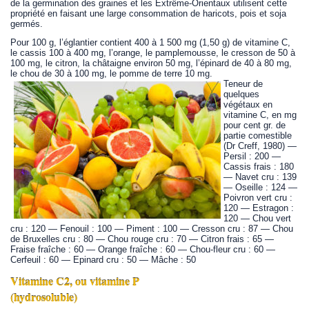
de la germination des graines et les Extrême-Orientaux utilisent cette
propriété en faisant une large consommation de haricots, pois et soja
germés.
Pour 100 g, l’églantier contient 400 à 1 500 mg (1,50 g) de vitamine C,
le cassis 100 à 400 mg, l’orange, le pamplemousse, le cresson de 50 à
100 mg, le citron, la châtaigne environ 50 mg, l’épinard de 40 à 80 mg,
le chou de 30 à 100 mg, le pomme de terre 10 mg.
Teneur de
quelques
végétaux en
vitamine C, en mg
pour cent gr. de
partie comestible
(Dr Creff, 1980) —
Persil : 200 —
Cassis frais : 180
— Navet cru : 139
— Oseille : 124 —
Poivron vert cru :
120 — Estragon :
120 — Chou vert
cru : 120 — Fenouil : 100 — Piment : 100 — Cresson cru : 87 — Chou
de Bruxelles cru : 80 — Chou rouge cru : 70 — Citron frais : 65 —
Fraise fraîche : 60 — Orange fraîche : 60 — Chou-fleur cru : 60 —
Cerfeuil : 60 — Epinard cru : 50 — Mâche : 50
Vitamine C2, ou vitamine P
(hydrosoluble)