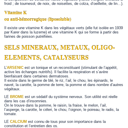
froid ; de tournesol, de noix, de noisettes, de colza, d’oeillette, de lin…).
Vitamine K
ou anti-hémorragique (liposoluble)
Il existe une vitamine K dans les végétaux verts (elle fut isolée en 1939
par Karer dans la luzerne) et une vitamine K qui se forme à partir des
farines de poisson putréfiées.
SELS MINERAUX, METAUX, OLIGO-
ELEMENTS, CATALYSEURS
L’
ARSENIC
est un tonique et un reconstituant (stimulant de l’appétit,
active les échanges nutritifs). Il facilite la respiration et s’avère
bienfaisant dans certaines dermatoses.
Il existe dans le germe de blé, le riz, l’ail, le chou, les épinards, le
navet, la carotte, la pomme de terre, la pomme et dans nombre d’autres
végétaux.
LE
BROME
est un sédatif du système nerveux. Son utilité est réelle
dans les cas d’insomnies.
On le trouve dans la pomme, le raisin, la fraise, le melon, l’ail,
l’asperge, la carotte, le céleri, le chou, l’oignon, le poireau, le radis, la
tomate.
LE
CALCIUM
est connu de tous pour son importance dans la
constitution et l’entretien des os.