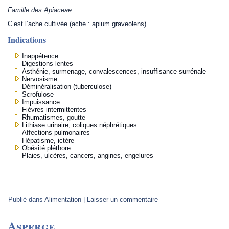
Famille des Apiaceae
C’est l’ache cultivée (ache : apium graveolens)
Indications
Inappétence
Digestions lentes
Asthénie, surmenage, convalescences, insuffisance surrénale
Nervosisme
Déminéralisation (tuberculose)
Scrofulose
Impuissance
Fièvres intermittentes
Rhumatismes, goutte
Lithiase urinaire, coliques néphrétiques
Affections pulmonaires
Hépatisme, ictère
Obésité pléthore
Plaies, ulcères, cancers, angines, engelures
Publié dans
Alimentation
|
Laisser un commentaire
Asperge