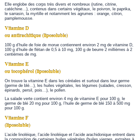
Elle englobe des corps très divers et nombreux (rutine, citrine,
catéchine…), contenus dans certains végétaux, le poivron, le paprika,
le sarrasin, la myrtille et notamment les agrumes : orange, citron,
pamplemousse.
Vitamine D
ou antirachitique (liposoluble)
100 g d’huile de foie de morue contiennent environ 2 mg de vitamine D,
100 g d’huile de flétan de 0,5 à 10 mg, 100 g de beurre 2 millièmes à 2
centièmes de mg.
Vitamine E
ou tocophérol (liposoluble)
On trouve la vitamine E dans les céréales et surtout dans leur germe
(germe de blé…), les huiles végétales, les légumes (salades, cresson,
épinards, persil, pois…), le pollen.
La salade verte contient environ 4 mg de vitamine E pour 100 g, le
germe de blé 20 mg pour 100 g, l’huile de germe de blé 150 à 500 mg
pour 100 g.
Vitamine F
(liposoluble)
L’acide linoléique, l’acide linoléique et l’acide arachidonique entrent dans
la composition de certaines huiles végétales (huiles vierges, extraites à