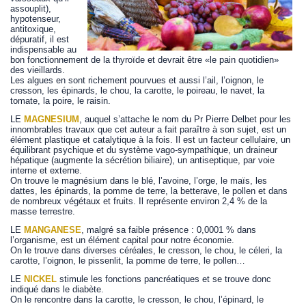
assouplit),
hypotenseur,
antitoxique,
dépuratif, il est
indispensable au
bon fonctionnement de la thyroïde et devrait être «le pain quotidien»
des vieillards.
Les algues en sont richement pourvues et aussi l’ail, l’oignon, le
cresson, les épinards, le chou, la carotte, le poireau, le navet, la
tomate, la poire, le raisin.
LE
MAGNESIUM
, auquel s’attache le nom du Pr Pierre Delbet pour les
innombrables travaux que cet auteur a fait paraître à son sujet, est un
élément plastique et catalytique à la fois. Il est un facteur cellulaire, un
équilibrant psychique et du système vago-sympathique, un draineur
hépatique (augmente la sécrétion biliaire), un antiseptique, par voie
interne et externe.
On trouve le magnésium dans le blé, l’avoine, l’orge, le maïs, les
dattes, les épinards, la pomme de terre, la betterave, le pollen et dans
de nombreux végétaux et fruits. Il représente environ 2,4 % de la
masse terrestre.
LE
MANGANESE
, malgré sa faible présence : 0,0001 % dans
l’organisme, est un élément capital pour notre économie.
On le trouve dans diverses céréales, le cresson, le chou, le céleri, la
carotte, l’oignon, le pissenlit, la pomme de terre, le pollen…
LE
NICKEL
stimule les fonctions pancréatiques et se trouve donc
indiqué dans le diabète.
On le rencontre dans la carotte, le cresson, le chou, l’épinard, le