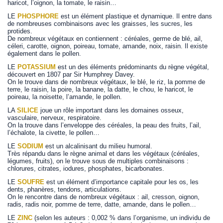
haricot, l’oignon, la tomate, le raisin…
LE
PHOSPHORE
est un élément plastique et dynamique. Il entre dans
de nombreuses combinaisons avec les graisses, les sucres, les
protides.
De nombreux végétaux en contiennent : céréales, germe de blé, ail,
céleri, carotte, oignon, poireau, tomate, amande, noix, raisin. Il existe
également dans le pollen.
LE
POTASSIUM
est un des éléments prédominants du règne végétal,
découvert en 1807 par Sir Humphrey Davey.
On le trouve dans de nombreux végétaux, le blé, le riz, la pomme de
terre, le raisin, la poire, la banane, la datte, le chou, le haricot, le
poireau, la noisette, l’amande, le pollen.
LA
SILICE
joue un rôle important dans les domaines osseux,
vasculaire, nerveux, respiratoire.
On la trouve dans l’enveloppe des céréales, la peau des fruits, l’ail,
l’échalote, la civette, le pollen…
LE
SODIUM
est un alcalinisant du milieu humoral.
Très répandu dans le règne animal et dans les végétaux (céréales,
légumes, fruits), on le trouve sous de multiples combinaisons :
chlorures, citrates, iodures, phosphates, bicarbonates.
LE
SOUFRE
est un élément d’importance capitale pour les os, les
dents, phanères, tendons, articulations.
On le rencontre dans de nombreux végétaux : ail, cresson, oignon,
radis, radis noir, pomme de terre, datte, amande, dans le pollen…
LE
ZINC
(selon les auteurs : 0,002 % dans l’organisme, un individu de