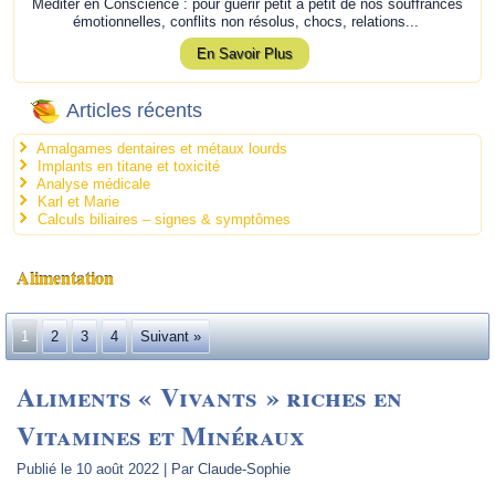
Méditer en Conscience : pour guérir petit à petit de nos souffrances
émotionnelles, conflits non résolus, chocs, relations...
En Savoir Plus
Articles récents
Amalgames dentaires et métaux lourds
Implants en titane et toxicité
Analyse médicale
Karl et Marie
Calculs biliaires – signes & symptômes
Alimentation
1
2
3
4
Suivant »
Aliments « Vivants » riches en
Vitamines et Minéraux
Publié le
10 août 2022
|
Par
Claude-Sophie