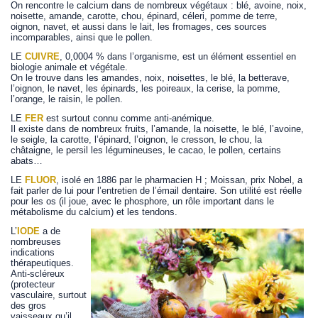
On rencontre le calcium dans de nombreux végétaux : blé, avoine, noix,
noisette, amande, carotte, chou, épinard, céleri, pomme de terre,
oignon, navet, et aussi dans le lait, les fromages, ces sources
incomparables, ainsi que le pollen.
LE
CUIVRE
, 0,0004 % dans l’organisme, est un élément essentiel en
biologie animale et végétale.
On le trouve dans les amandes, noix, noisettes, le blé, la betterave,
l’oignon, le navet, les épinards, les poireaux, la cerise, la pomme,
l’orange, le raisin, le pollen.
LE
FER
est surtout connu comme anti-anémique.
Il existe dans de nombreux fruits, l’amande, la noisette, le blé, l’avoine,
le seigle, la carotte, l’épinard, l’oignon, le cresson, le chou, la
châtaigne, le persil les légumineuses, le cacao, le pollen, certains
abats…
LE
FLUOR
, isolé en 1886 par le pharmacien H ; Moissan, prix Nobel, a
fait parler de lui pour l’entretien de l’émail dentaire. Son utilité est réelle
pour les os (il joue, avec le phosphore, un rôle important dans le
métabolisme du calcium) et les tendons.
L’
IODE
a de
nombreuses
indications
thérapeutiques.
Anti-scléreux
(protecteur
vasculaire, surtout
des gros
vaisseaux qu’il