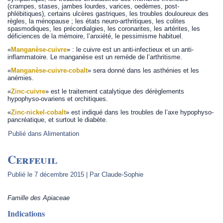
(crampes, stases, jambes lourdes, varices, oedèmes, post-
phlébitiques), certains ulcères gastriques, les troubles douloureux des
règles, la ménopause ; les états neuro-arthritiques, les colites
spasmodiques, les précordialgies, les coronarites, les artérites, les
déficiences de la mémoire, l’anxiété, le pessimisme habituel.
«
Manganèse-cuivre
» : le cuivre est un anti-infectieux et un anti-
inflammatoire. Le manganèse est un remède de l’arthritisme.
«
Manganèse-cuivre-cobalt
» sera donné dans les asthénies et les
anémies.
«
Zinc-cuivre
» est le traitement catalytique des dérèglements
hypophyso-ovariens et orchitiques.
«
Zinc-nickel-cobalt
» est indiqué dans les troubles de l’axe hypophyso-
pancréatique, et surtout le diabète.
Publié dans
Alimentation
Cerfeuil
Publié le
7 décembre 2015
|
Par
Claude-Sophie
Famille des Apiaceae
Indications