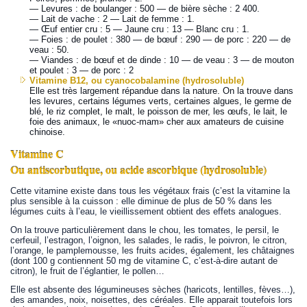
— Levures : de boulanger : 500 — de bière sèche : 2 400.
— Lait de vache : 2 — Lait de femme : 1.
— Œuf entier cru : 5 — Jaune cru : 13 — Blanc cru : 1.
— Foies : de poulet : 380 — de bœuf : 290 — de porc : 220 — de
veau : 50.
— Viandes : de bœuf et de dinde : 10 — de veau : 3 — de mouton
et poulet : 3 — de porc : 2
Vitamine B12, ou cyanocobalamine (hydrosoluble)
Elle est très largement répandue dans la nature. On la trouve dans
les levures, certains légumes verts, certaines algues, le germe de
blé, le riz complet, le malt, le poisson de mer, les œufs, le lait, le
foie des animaux, le «nuoc-mam» cher aux amateurs de cuisine
chinoise.
Vitamine C
Ou antiscorbutique, ou acide ascorbique (hydrosoluble)
Cette vitamine existe dans tous les végétaux frais (c’est la vitamine la
plus sensible à la cuisson : elle diminue de plus de 50 % dans les
légumes cuits à l’eau, le vieillissement obtient des effets analogues.
On la trouve particulièrement dans le chou, les tomates, le persil, le
cerfeuil, l’estragon, l’oignon, les salades, le radis, le poivron, le citron,
l’orange, le pamplemousse, les fruits acides, également, les châtaignes
(dont 100 g contiennent 50 mg de vitamine C, c’est-à-dire autant de
citron), le fruit de l’églantier, le pollen…
Elle est absente des légumineuses sèches (haricots, lentilles, fèves…),
des amandes, noix, noisettes, des céréales. Elle apparait toutefois lors