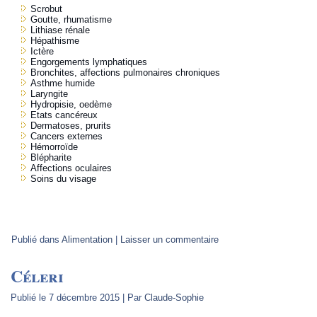
Scrobut
Goutte, rhumatisme
Lithiase rénale
Hépathisme
Ictère
Engorgements lymphatiques
Bronchites, affections pulmonaires chroniques
Asthme humide
Laryngite
Hydropisie, oedème
Etats cancéreux
Dermatoses, prurits
Cancers externes
Hémorroïde
Blépharite
Affections oculaires
Soins du visage
Publié dans
Alimentation
|
Laisser un commentaire
Céleri
Publié le
7 décembre 2015
|
Par
Claude-Sophie