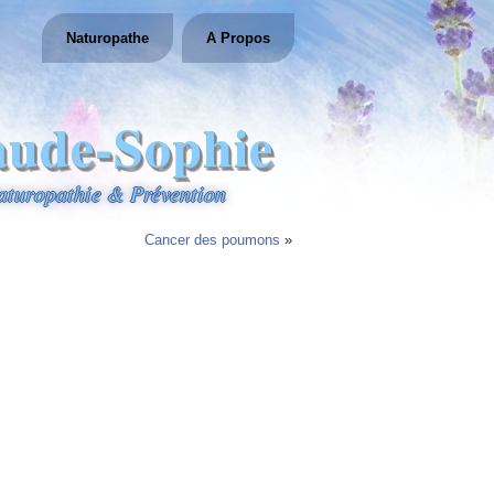
Naturopathe
A Propos
aude-Sophie
aturopathie & Prévention
Cancer des poumons
»