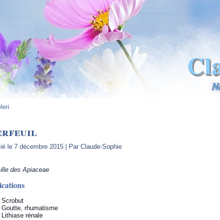
Cl
N
leri
rfeuil
ié le
7 décembre 2015
|
Par
Claude-Sophie
lle des Apiaceae
ications
Scrobut
Goutte, rhumatisme
Lithiase rénale