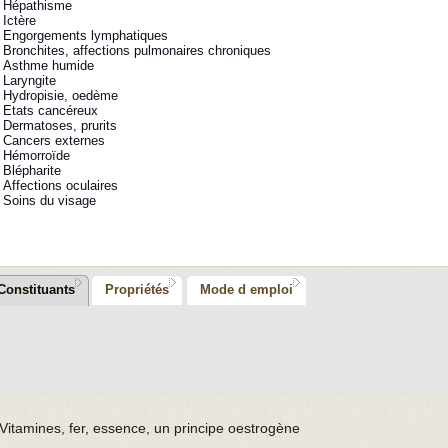
Hépathisme
Ictère
Engorgements lymphatiques
Bronchites, affections pulmonaires chroniques
Asthme humide
Laryngite
Hydropisie, oedème
Etats cancéreux
Dermatoses, prurits
Cancers externes
Hémorroïde
Blépharite
Affections oculaires
Soins du visage
Constituants
Propriétés
Mode d emploi
Vitamines, fer, essence, un principe oestrogène