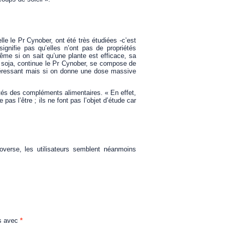
lle le Pr Cynober, ont été très étudiées -c’est
gnifie pas qu’elles n’ont pas de propriétés
ême si on sait qu’une plante est efficace, sa
e soja, continue le Pr Cynober, se compose de
ntéressant mais si on donne une dose massive
riétés des compléments alimentaires. « En effet,
as l’être ; ils ne font pas l’objet d’étude car
roverse, les utilisateurs semblent néanmoins
és avec
*