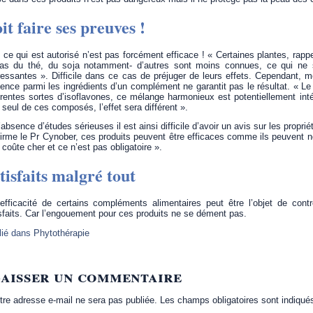
it faire ses preuves !
 ce qui est autorisé n’est pas forcément efficace ! « Certaines plantes, rappe
cas du thé, du soja notamment- d’autres sont moins connues, ce qui ne si
ressantes ». Difficile dans ce cas de préjuger de leurs effets. Cependant, m
ence parmi les ingrédients d’un complément ne garantit pas le résultat. « L
érentes sortes d’isoflavones, ce mélange harmonieux est potentiellement i
 seul de ces composés, l’effet sera différent ».
’absence d’études sérieuses il est ainsi difficile d’avoir un avis sur les prop
irme le Pr Cynober, ces produits peuvent être efficaces comme ils peuvent ne p
 coûte cher et ce n’est pas obligatoire ».
tisfaits malgré tout
’efficacité de certains compléments alimentaires peut être l’objet de cont
sfaits. Car l’engouement pour ces produits ne se dément pas.
lié dans
Phytothérapie
aisser un commentaire
tre adresse e-mail ne sera pas publiée.
Les champs obligatoires sont indiqu