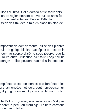
lions d’€uros. Cet eldorado attire fabricants
 cadre réglementaire) et aventuriers sans foi
s forcément autorisé. Depuis 1989, la
ession des fraudes a mis en place un plan de
 important de compléments utilise des plantes
uis, le ginkgo biloba, l’aubépine ou encore la
lisé comme source d’arôme sous réserve que la
oute autre utilisation doit faire l’objet d’une
 danger : elles peuvent avoir des interactions
compléments ne contiennent pas forcément les
leurs annoncées, et cela peut représenter un
s, il y a généralement peu de problème car les
que le Pr Luc Cynober, une substance n’est pas
réparer la peau au bronzage. Le béta-carotène
oups de soleil ».