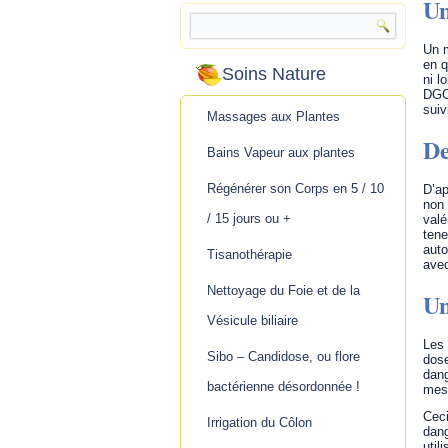
Un
Un m
en q
Soins Nature
ni l
DGCC
suiv
Massages aux Plantes
De
Bains Vapeur aux plantes
Régénérer son Corps en 5 / 10
D’ap
non 
/ 15 jours ou +
valé
tene
auto
Tisanothérapie
ave
Nettoyage du Foie et de la
Un
Vésicule biliaire
Les 
Sibo – Candidose, ou flore
dose
dang
bactérienne désordonnée !
mess
Ceci
Irrigation du Côlon
dang
util