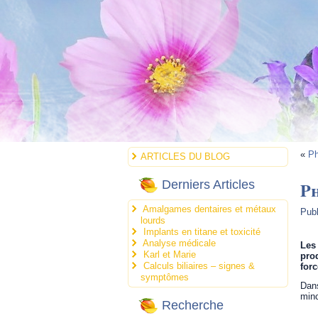
«
Ph
ARTICLES DU BLOG
Ph
Derniers Articles
Amalgames dentaires et métaux
Publ
lourds
Implants en titane et toxicité
Analyse médicale
Les 
Karl et Marie
prod
Calculs biliaires – signes &
for
symptômes
Dans
minc
Recherche