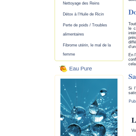
Nettoyage des Reins
Do
Détox à l’Huile de Ricin
Tout
Perte de poids / Troubles
le 
inté
alimentaires
prés
diff
Fibrome utérin, le mal de la
d’un
femme
En l
conf
cela
Eau Pure
Sa
Si l
sati
Pub
L
Vo