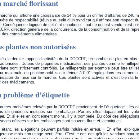
 marché florissant
arché qui affiche une croissance de 14 % pour un chiffre d’affaires de 240 mil
uête de respectabilité (réunis au sein d’un syndicat qui affirme son respect du
oi. Conséquence logique de cet état chaotique : tout ce qui est vendu n’est pa
RF, direction générale de la concurrence, de la consommation et de la répr
i des compléments alimentaires.
s plantes non autorisées
rès le dernier rapport d’activités de la DGCCRF, un nombre de plus en plus
autorisées. Dotées de propriétés médicinales, des plantes comme le millepert
riane sont strictement contrôlés. Le millepertuis par exemple peut être uti
ur maximale en principe actif soit inférieur à 0,01 mg/kg dans les aliments. T
risation de mise sur le marché. Ces plantes sont actives et c’est bien là le
c des médicaments.
 problème d’étiquette
autres problèmes relevés par la DGCCRF proviennent de l’étiquetage : les 
s d’ingrédients indiqués sur l’emballage. Parfois elles dépassent les va
er. Et si elles en contiennent moins, il y a tromperie. Du côté des allégation
ages délivrés sur les emballages sont souvent flous et laconiques.
 étant, les allégations peuvent parfois induire en erreur. « En effet, expli
ereuse mais son usage peut l’être. C’est le cas des gélules vendues pour p
isé dans ces produits n’est pas dangereux mais il ne protège pas la peau des c