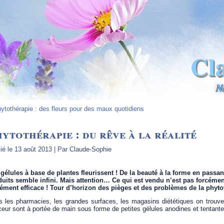
Cl
N
ytothérapie : des fleurs pour des maux quotidiens
ytothérapie : du rêve à la réalité
ié le
13 août 2013
|
Par
Claude-Sophie
gélules à base de plantes fleurissent ! De la beauté à la forme en passa
uits semble infini. Mais attention… Ce qui est vendu n’est pas forcément
cément efficace ! Tour d’horizon des pièges et des problèmes de la phyto
 les pharmacies, les grandes surfaces, les magasins diététiques on trouve d
eur sont à portée de main sous forme de petites gélules anodines et tentante