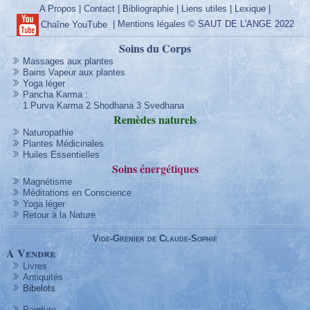
A Propos
|
Contact
|
Bibliographie
|
Liens utiles
|
Lexique
|
|
Mentions légales
© SAUT DE L'ANGE 2022
Chaîne YouTube
Soins du Corps
Massages aux plantes
Bains Vapeur aux plantes
Yoga léger
Pancha Karma
:
1 Purva Karma
2 Shodhana
3 Svedhana
Remèdes
naturels
Naturopathie
Plantes Médicinales
Huiles Essentielles
Soins
énergétique
s
Magnétisme
Méditations en Conscience
Yoga léger
Retour à la Nature
Vide-Grenier de Claude-Sophie
A Vendre
Livres
Antiquités
Bibelots
Peinture