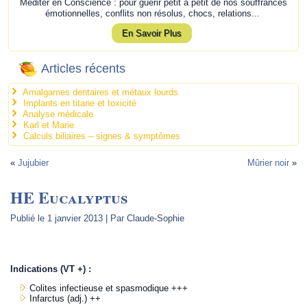
Méditer en Conscience : pour guérir petit à petit de nos souffrances
émotionnelles, conflits non résolus, chocs, relations...
En Savoir Plus
Articles récents
Amalgames dentaires et métaux lourds
Implants en titane et toxicité
Analyse médicale
Karl et Marie
Calculs biliaires – signes & symptômes
«
Jujubier
Mûrier noir
»
HE Eucalyptus
Publié le
1 janvier 2013
|
Par
Claude-Sophie
.
Indications (VT +) :
Colites infectieuse et spasmodique +++
Infarctus (adj.) ++