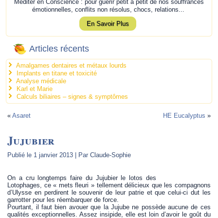
Méditer en Conscience : pour guérir petit à petit de nos souffrances
émotionnelles, conflits non résolus, chocs, relations...
En Savoir Plus
Articles récents
Amalgames dentaires et métaux lourds
Implants en titane et toxicité
Analyse médicale
Karl et Marie
Calculs biliaires – signes & symptômes
«
Asaret
HE Eucalyptus
»
Jujubier
Publié le
1 janvier 2013
|
Par
Claude-Sophie
On a cru longtemps faire du Jujubier le lotos des
Lotophages, ce « mets fleuri » tellement délicieux que les compagnons
d’Ulysse en perdirent le souvenir de leur patrie et que celui-ci dut les
garrotter pour les réembarquer de force.
Pourtant, il faut bien avouer que la Jujube ne possède aucune de ces
qualités exceptionnelles. Assez insipide, elle est loin d’avoir le goût du