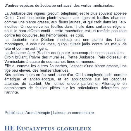
D’autres espèces de Joubarbe ont aussi des vertus médicinales.
La Joubarbe des vignes (Sedum telephium) est le plus souvent appelée
Orpin. C’est une petite plante vivace, aux tiges et feuilles charnues
comme une plante grasse, aux fleurs jaunes, et qui croît dans les lieux
incultes. On conserve les feuilles dans l’huile dans certaines régions,
sous le nom d’Orpin confit : cette macération est un remède populaire
contre les coupures, les hémorroïdes, les cors.
La Joubarbe rose (Sedum rhodiola) est une plante des hautes
montagnes, à odeur de rose, qu’on utilisait jadis contre les maux de
tête et comme astringent.
La Joubarbe âcre (Sedum acer) porte beaucoup de noms populaires :
Orpin brûlant, Poivre des murailles, Petite Joubarbe, Pain d’oiseau, et
Vermiculaire à cause de ses racines fines et menues.
Elle a, comme les autres Joubarbes, l’aspect d’une plante grasse, une
tige peu élevée, des feuilles charnues.
Ses petites fleurs en épi sont jaune d’or. On l’a employée jadis comme
émétique et antiépileptique, et en applications sur les gencives
atteintes de scorbut. On l’utilise encore parfois en Allemagne en
cataplasmes de feuilles pilées sur les articulations déformées par
l’arthrite.
Publié dans
Aromathérapie
|
Laisser un commentaire
HE Eucalyptus globuleux