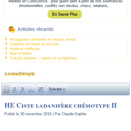
Méditer en Conscience : pour guérir petit à petit de nos souffrances
émotionnelles, conflits non résolus, chocs, relations...
En Savoir Plus
Articles récents
Amalgames dentaires et métaux lourds
Implants en titane et toxicité
Analyse médicale
Karl et Marie
Calculs biliaires – signes & symptômes
Aromathérapie
1
2
3
…
27
Suivant »
HE Ciste ladanifère chémotype II
Publié le
30 novembre 2016
|
Par
Claude-Sophie
.