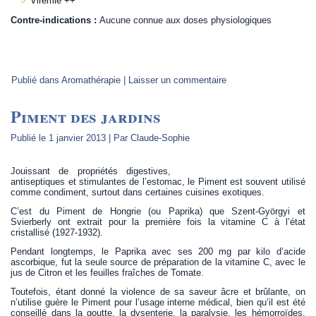
Virémie ++
Contre-indications :
Aucune connue aux doses physiologiques
Publié dans
Aromathérapie
|
Laisser un commentaire
Piment des jardins
Publié le
1 janvier 2013
|
Par
Claude-Sophie
Jouissant de propriétés digestives,
antiseptiques et stimulantes de l’estomac, le Piment est souvent utilisé
comme condiment, surtout dans certaines cuisines exotiques.
C’est du Piment de Hongrie (ou Paprika) que Szent-Györgyi et
Svierberly ont extrait pour la première fois la vitamine C à l’état
cristallisé (1927-1932).
Pendant longtemps, le Paprika avec ses 200 mg par kilo d’acide
ascorbique, fut la seule source de préparation de la vitamine C, avec le
jus de Citron et les feuilles fraîches de Tomate.
Toutefois, étant donné la violence de sa saveur âcre et brûlante, on
n’utilise guère le Piment pour l’usage interne médical, bien qu’il est été
conseillé dans la goutte, la dysenterie, la paralysie, les hémorroïdes,