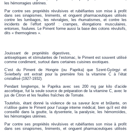
les hémorragies utérines.
Par contre ses propriétés révulsives et rubéfiantes son mise à profit
dans ses sinapismes, liniments, et onguent pharmaceutiques utilisés
contre les lumbagos, les névralgies, les rhumatismes, et contre les
incidents de l’effort sportif : crampes, élongations musculaires,
entorses, foulures. Le Piment forme aussi la base des cotons révulsifs,
dits « thermogènes ».
Jouissant de propriétés digestives,
antiseptiques et stimulantes de l’estomac, le Piment est souvent utilisé
comme condiment, surtout dans certaines cuisines exotiques.
C’est du Piment de Hongrie (ou Paprika) que Szent-Györgyi et
Svierberly ont extrait pour la première fois la vitamine C à l’état
cristallisé (1927-1932).
Pendant longtemps, le Paprika avec ses 200 mg par kilo d’acide
ascorbique, fut la seule source de préparation de la vitamine C, avec le
jus de Citron et les feuilles fraîches de Tomate.
Toutefois, étant donné la violence de sa saveur âcre et brûlante, on
n’utilise guère le Piment pour l’usage interne médical, bien qu’il est été
conseillé dans la goutte, la dysenterie, la paralysie, les hémorroïdes,
les hémorragies utérines.
Par contre ses propriétés révulsives et rubéfiantes son mise à profit
dans ses sinapismes, liniments, et onguent pharmaceutiques utilisés