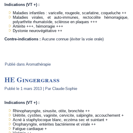
Indications (VT +) :
Maladies infantiles : varicelle, rougeole, scarlatine, coqueluche ++
Maladies virales, et auto-immunes, rectocolite hémorragique,
polyarthrite rhumatoïde, sclérose en plaques +++
Artérite +++, hémorragie +++
Dystonie neurovégétative ++
Contre-indications :
Aucune connue (éviter la voie orale)
Publié dans
Aromathérapie
HE Gingergrass
Publié le
1 mars 2013
|
Par
Claude-Sophie
Indications (VT +) :
Rhinopharyngite, sinusite, otite, bronchite ++
Urétrite, cystites, vaginite, cervicite, salpingite, accouchement +
Acné à staphylocoque blanc, eczéma sec et suintant +
Oropharyngite, entérites bactérienne et virale ++
Fatigue cardiaque +