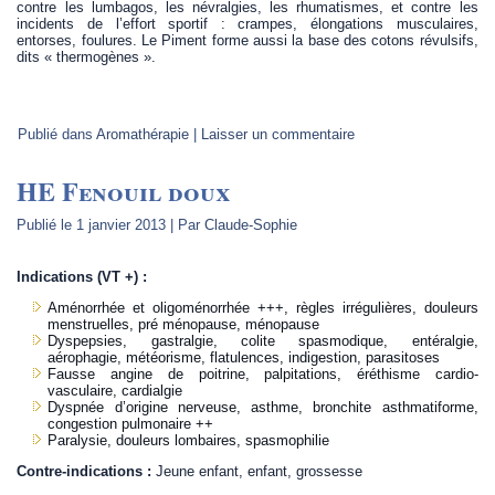
contre les lumbagos, les névralgies, les rhumatismes, et contre les
incidents de l’effort sportif : crampes, élongations musculaires,
entorses, foulures. Le Piment forme aussi la base des cotons révulsifs,
dits « thermogènes ».
Publié dans
Aromathérapie
|
Laisser un commentaire
HE Fenouil doux
Publié le
1 janvier 2013
|
Par
Claude-Sophie
Indications (VT +) :
Aménorrhée et oligoménorrhée +++, règles irrégulières, douleurs
menstruelles, pré ménopause, ménopause
Dyspepsies, gastralgie, colite spasmodique, entéralgie,
aérophagie, météorisme, flatulences, indigestion, parasitoses
Fausse angine de poitrine, palpitations, éréthisme cardio-
vasculaire, cardialgie
Dyspnée d’origine nerveuse, asthme, bronchite asthmatiforme,
congestion pulmonaire ++
Paralysie, douleurs lombaires, spasmophilie
Contre-indications :
Jeune enfant, enfant, grossesse