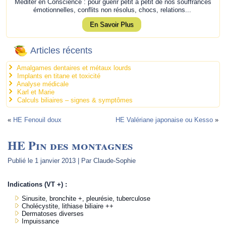
Méditer en Conscience : pour guérir petit à petit de nos souffrances
émotionnelles, conflits non résolus, chocs, relations...
En Savoir Plus
Articles récents
Amalgames dentaires et métaux lourds
Implants en titane et toxicité
Analyse médicale
Karl et Marie
Calculs biliaires – signes & symptômes
«
HE Fenouil doux
HE Valériane japonaise ou Kesso
»
HE Pin des montagnes
Publié le
1 janvier 2013
|
Par
Claude-Sophie
Indications (VT +) :
Sinusite, bronchite +, pleurésie, tuberculose
Cholécystite, lithiase biliaire ++
Dermatoses diverses
Impuissance