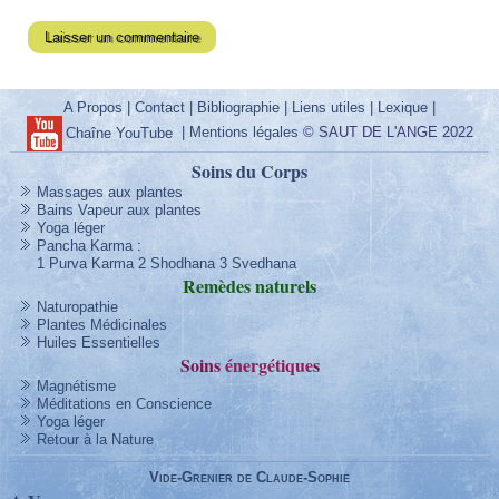
A Propos
|
Contact
|
Bibliographie
|
Liens utiles
|
Lexique
|
|
Mentions légales
© SAUT DE L'ANGE 2022
Chaîne YouTube
Soins du Corps
Massages aux plantes
Bains Vapeur aux plantes
Yoga léger
Pancha Karma
:
1 Purva Karma
2 Shodhana
3 Svedhana
Remèdes
naturels
Naturopathie
Plantes Médicinales
Huiles Essentielles
Soins
énergétique
s
Magnétisme
Méditations en Conscience
Yoga léger
Retour à la Nature
Vide-Grenier de Claude-Sophie