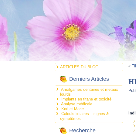
«
Ti
ARTICLES DU BLOG
HE
Derniers Articles
Amalgames dentaires et métaux
Publ
lourds
Implants en titane et toxicité
Analyse médicale
.
Karl et Marie
Indi
Calculs biliaires – signes &
symptômes
Recherche