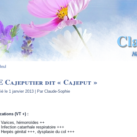
Cl
N
lleul
 Cajeputier dit « Cajeput »
ié le
1 janvier 2013
|
Par
Claude-Sophie
cations (VT +) :
Varices, hémorroïdes ++
Infection catarrhale respiratoire +++
Herpès génital +++, dysplasie du col +++