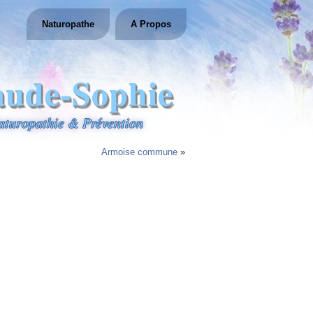
Naturopathe
A Propos
aude-Sophie
aturopathie & Prévention
Armoise commune
»