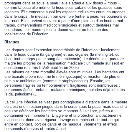
propagent dans et sous la peau ; elle s’attaque aux tissus « mous »,
comme la peau elle-même, le tissu sous-cutané et les graisses sous-
jacentes. Elle concerne aussi les espaces cellulaires entre les organes
dans le corps : le médiastin par exemple (entre la peau, les poumons et
le cœur). Elle survient souvent à partir d’une plaie ou d’un bouton mal
traités, d’interventions médicochirurgicales et surtout dentaires mal
encadrées. Les noms qu’on lui donne varient en fonction des
localisations de l’infection.
Risques
Les risques sont l’extension incontrôlable de l’infection : localement
dans le tissu cutané (la gangrène) et aux organes (la méningite), ou
dans tout le corps par le sang (la septicémie). Le décès n’est pas rare
malgré les progrès de la réanimation médicale : un malade sur sept en
septicémie (chiffres InVeS publiés en 2005).
Les raisons de cette mortalité élevée sont multiples. Les bactéries ont
une toxicité propre (comme le méningocoque) et résistent de plus en
plus aux antibiotiques (comme le staphylocoque). Ensuite, les
personnes fragiles ou temporairement fragilisées sont nombreuses :
personnes âgées, enfants, malades chroniques, malades déjà infectés
(sida, paludisme)…
La cellulite infectieuse n’est pas contagieuse à distance dans la mesure
où c’est une infection piégée dans le corps sous la peau, mais quand la
peau se détériore les bactéries se montrent à l’air libre, prêtes à
contaminer les imprudents. L’hygiène et la protection antibactérienne
s’appliquent donc avec rigueur : lavage des mains et de tout ce qui
entre en contact, port de gants et de masque, vêtements et effets
personnels réservés et traités à part.