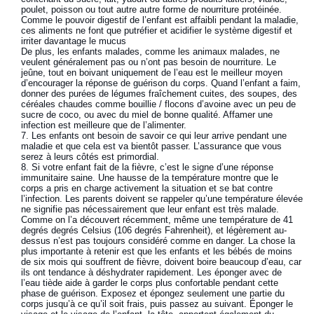
poulet, poisson ou tout autre autre forme de nourriture protéinée.
Comme le pouvoir digestif de l’enfant est affaibli pendant la maladie,
ces aliments ne font que putréfier et acidifier le système digestif et
irriter davantage le mucus
De plus, les enfants malades, comme les animaux malades, ne
veulent généralement pas ou n’ont pas besoin de nourriture. Le
jeûne, tout en boivant uniquement de l’eau est le meilleur moyen
d’encourager la réponse de guérison du corps. Quand l’enfant a faim,
donner des purées de légumes fraîchement cuites, des soupes, des
céréales chaudes comme bouillie / flocons d’avoine avec un peu de
sucre de coco, ou avec du miel de bonne qualité. Affamer une
infection est meilleure que de l’alimenter.
Les enfants ont besoin de savoir ce qui leur arrive pendant une
maladie et que cela est va bientôt passer. L’assurance que vous
serez à leurs côtés est primordial.
Si votre enfant fait de la fièvre, c’est le signe d’une réponse
immunitaire saine. Une hausse de la température montre que le
corps a pris en charge activement la situation et se bat contre
l’infection. Les parents doivent se rappeler qu’une température élevée
ne signifie pas nécessairement que leur enfant est très malade.
Comme on l’a découvert récemment, même une température de 41
degrés degrés Celsius (106 degrés Fahrenheit), et légèrement au-
dessus n’est pas toujours considéré comme en danger. La chose la
plus importante à retenir est que les enfants et les bébés de moins
de six mois qui souffrent de fièvre, doivent boire beaucoup d’eau, car
ils ont tendance à déshydrater rapidement. Les éponger avec de
l’eau tiède aide à garder le corps plus confortable pendant cette
phase de guérison. Exposez et épongez seulement une partie du
corps jusqu’à ce qu’il soit frais, puis passez au suivant. Éponger le