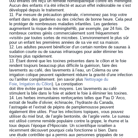
000 enfants ont reçu un remède homéopathique contre les méningite.
Aucun des enfants n’a été infecté et aucun effet indésirable ne s’est
développé depuis le traitement.
11. Par mesure de précaution générale, n’emmenez pas trop votre
enfant dans des garderies ou des crèches de bonne heure. Cela peut
le protéger de nombreuses maladies infantiles. Les garderies
augmentent la risque de méningiteHib, par exemple, par 24 fois. De
nombreux centres gérés commercialement sont fréquemment
«visité» par toutes sortes de microbes. L’environnement le plus sûr
pour un enfant les premières années de sa vie est sa maison.
12. Les adultes peuvent bénéficier d’un certain nombre de saunas à
sudation courte ou de saunas infrarouges pour aider éliminer les
toxines plus rapidement.
13. Étant donné que les toxines présentes dans le côlon et le foie
rendent toujours beaucoup plus difficile la guérison, faire des
lavements au café, des lavements à l’eau, un Colema ou une
irrigation colique peuvent rapidement réduire la gravité d’une infection
ou l’arrêter complètement. (en savoir plus
Nettoyage du
Foie
,
Irrigation du Côlon
). La constipation
doit être évitée par tous les moyens. Les lavements au café
stimulent la bile dans le foie et aident le foie à éliminer les toxines.
14. Les herbes immunitaires renforçantes telles que Pau D ’Arco,
extrait de feuille d’olivier, échinacée, l’hydraste du Canada,
l’astragale et l’extrait de pépins de pamplemousse peuvent
également être utiles. Pour les infections topiques, vous pouvez
utiliser du miel brut, de l’argile bentonite, de l’argile verte. Le sureau
est utilisé comme remède populaire contre la grippe, le rhume et la
toux depuis l’époque d’Hipocrate. Un scientifique israélien a
récemment découvert pourquoi cela fonctionne si bien. Dans
une étude contrôlée qui a permis aux personnes grippales de se