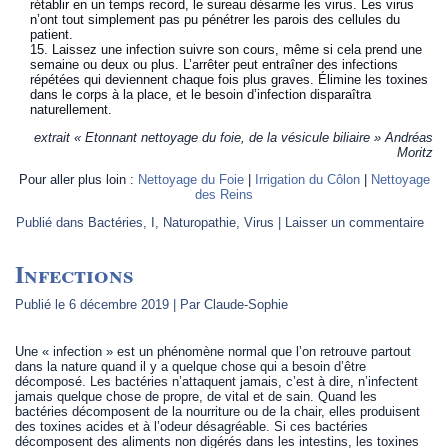
rétablir en un temps record, le sureau désarme les virus. Les virus
n’ont tout simplement pas pu pénétrer les parois des cellules du
patient.
15. Laissez une infection suivre son cours, même si cela prend une
semaine ou deux ou plus. L’arrêter peut entraîner des infections
répétées qui deviennent chaque fois plus graves. Élimine les toxines
dans le corps à la place, et le besoin d’infection disparaîtra
naturellement.
extrait « Etonnant nettoyage du foie, de la vésicule biliaire » Andréas
Moritz
Pour aller plus loin :
Nettoyage du Foie
|
Irrigation du Côlon
|
Nettoyage
des Reins
Publié dans
Bactéries
,
I
,
Naturopathie
,
Virus
|
Laisser un commentaire
Infections
Publié le
6 décembre 2019
|
Par
Claude-Sophie
Une « infection » est un phénomène normal que l’on retrouve partout
dans la nature quand il y a quelque chose qui a besoin d’être
décomposé. Les bactéries n’attaquent jamais, c’est à dire, n’infectent
jamais quelque chose de propre, de vital et de sain. Quand les
bactéries décomposent de la nourriture ou de la chair, elles produisent
des toxines acides et à l’odeur désagréable. Si ces bactéries
décomposent des aliments non digérés dans les intestins, les toxines