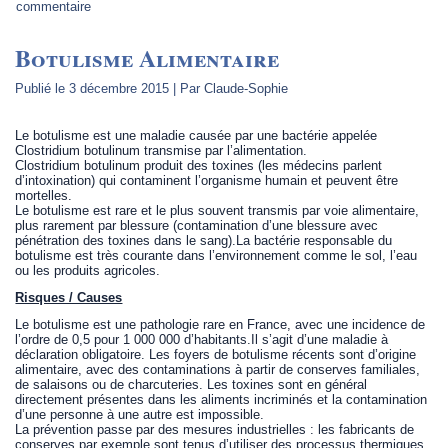
commentaire
Botulisme Alimentaire
Publié le
3 décembre 2015
|
Par
Claude-Sophie
Le botulisme est une maladie causée par une bactérie appelée
Clostridium botulinum transmise par l’alimentation.
Clostridium botulinum produit des toxines (les médecins parlent
d’intoxination) qui contaminent l’organisme humain et peuvent être
mortelles.
Le botulisme est rare et le plus souvent transmis par voie alimentaire,
plus rarement par blessure (contamination d’une blessure avec
pénétration des toxines dans le sang).La bactérie responsable du
botulisme est très courante dans l’environnement comme le sol, l’eau
ou les produits agricoles.
Risques / Causes
Le botulisme est une pathologie rare en France, avec une incidence de
l’ordre de 0,5 pour 1 000 000 d’habitants.Il s’agit d’une maladie à
déclaration obligatoire. Les foyers de botulisme récents sont d’origine
alimentaire, avec des contaminations à partir de conserves familiales,
de salaisons ou de charcuteries. Les toxines sont en général
directement présentes dans les aliments incriminés et la contamination
d’une personne à une autre est impossible.
La prévention passe par des mesures industrielles : les fabricants de
conserves par exemple sont tenus d’utiliser des processus thermiques