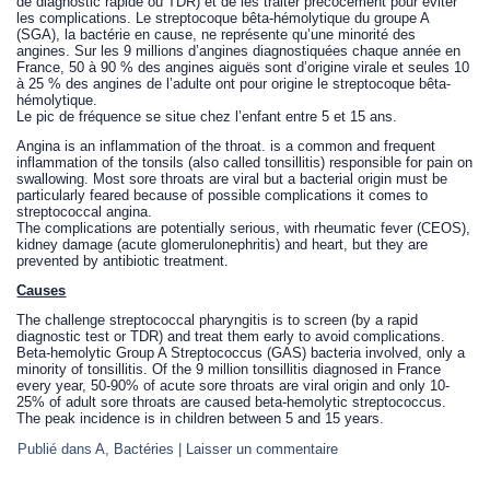
de diagnostic rapide ou TDR) et de les traiter précocement pour éviter
les complications. Le streptocoque bêta-hémolytique du groupe A
(SGA), la bactérie en cause, ne représente qu’une minorité des
angines. Sur les 9 millions d’angines diagnostiquées chaque année en
France, 50 à 90 % des angines aiguës sont d’origine virale et seules 10
à 25 % des angines de l’adulte ont pour origine le streptocoque bêta-
hémolytique.
Le pic de fréquence se situe chez l’enfant entre 5 et 15 ans.
Angina is an inflammation of the throat. is a common and frequent
inflammation of the tonsils (also called tonsillitis) responsible for pain on
swallowing. Most sore throats are viral but a bacterial origin must be
particularly feared because of possible complications it comes to
streptococcal angina.
The complications are potentially serious, with rheumatic fever (CEOS),
kidney damage (acute glomerulonephritis) and heart, but they are
prevented by antibiotic treatment.
Causes
The challenge streptococcal pharyngitis is to screen (by a rapid
diagnostic test or TDR) and treat them early to avoid complications.
Beta-hemolytic Group A Streptococcus (GAS) bacteria involved, only a
minority of tonsillitis. Of the 9 million tonsillitis diagnosed in France
every year, 50-90% of acute sore throats are viral origin and only 10-
25% of adult sore throats are caused beta-hemolytic streptococcus.
The peak incidence is in children between 5 and 15 years.
Publié dans
A
,
Bactéries
|
Laisser un commentaire