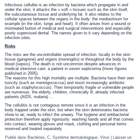
Infectious cellulite is an infection by bacteria which propagate in and
under the skin; it attacks the « soft » tissues such as the skin itself,
the subcutaneous tissue and underlying fat. It also relates to the
cellular spaces between the organs in the body: the mediastinum for
example (in the skin, lungs and heart). It often arises from a wound or
mistreated button of medical and surgical interventions and especially
poorly supervised dental. The names given to it vary depending on the
infection sites.
Risks
The risks are the uncontrollable spread of infection: locally in the skin
tissue (gangrene) and organs (meningitis) or throughout the body by the
blood (sepsis). The death is not uncommon despite advances in
medical intensive care: a patient in seven septicemia (Inves figures
published in 2005).
The reasons for this high mortality are multiple. Bacteria have their own
toxicity (such as meningococcus) and resist increasingly antibiotic
(such as staphylococcus). Then temporarily fragile or vulnerable people
are numerous: the elderly, children, chronically ill, already infected
patients (AIDS, malaria) …
The cellulitis is not contagious remote since it is an infection in the
body trapped under the skin, but when the skin deteriorates bacteria
show to air, ready to infect the unwary. The hygiene and antibacterial
protection therefore apply rigorously: washing hands and all that comes
into contact, wearing gloves and mask, clothing and personal items
reserved and treated separately.
Publié dans
Bactéries
,
C
,
Système dermatologique
,
Virus
|
Laisser un