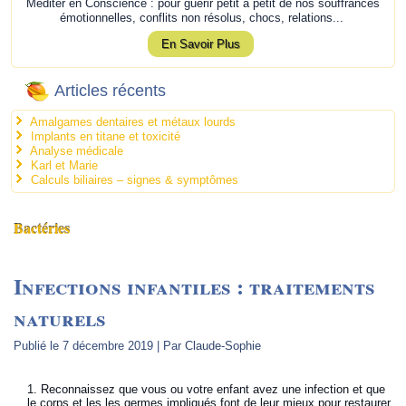
Méditer en Conscience : pour guérir petit à petit de nos souffrances
émotionnelles, conflits non résolus, chocs, relations...
En Savoir Plus
Articles récents
Amalgames dentaires et métaux lourds
Implants en titane et toxicité
Analyse médicale
Karl et Marie
Calculs biliaires – signes & symptômes
Bactéries
Infections infantiles : traitements
naturels
Publié le
7 décembre 2019
|
Par
Claude-Sophie
Reconnaissez que vous ou votre enfant avez une infection et que
le corps et les les germes impliqués font de leur mieux pour restaurer