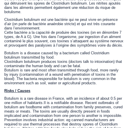
qui détruisent les spores de Clostridium botulinum. Les nitrites ajoutés
dans les aliments permettent également une réduction du risque de
botulisme.
Clostridium botulinum est une bactérie qui ne peut vivre en présence
d’air (on parle de bactérie anaérobie stricte) et qui est très courante
dans l’environnement.
Cette bactérie a la capacité de produire des toxines (on en dénombre 7
types, de A à G). Une fois dans l’organisme, par ingestion d’un aliment
contaminé le plus souvent, ces toxines s’attaquent au système nerveux
et provoquent des paralysies à l’origine des symptômes voire du décès.
Botulism is a disease caused by a bacterium called Clostridium
botulinum transmitted by food.
Clostridium botulinum produces toxins (doctors talk to intoxination) that
contaminate the human body and can be fatal.
Botulism is rare and most often transmitted through food, more rarely
by injury (contamination of a wound with penetration of toxins in the
blood) .The bacteria responsible for botulism is very common in the
environment such as soil, water or agricultural products.
Risks / Causes
Botulism is a rare disease in France, with an incidence of about 0.5 per
one million of habitants.Il is a notifiable disease. Recent outbreaks of
botulism are foodborne with contamination from family preserves, cured
meats or meats. The toxins are usually directly present in foods
implicated and contamination from one person to another is impossible.
Prevention involves industrial action: eg canned manufacturers are
required to use thermal processes that destroy spores of Clostridium