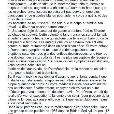
visage et le visage de l’enfant, la tête, apportent également du
soulagement. La fièvre stimule le système immunitaire, nettoie le
corps de toxines, augmente la chaleur suffisamment haut pour que
les microbes envahisseurs ne puissent pas survivre, crée plus
d’anticorps et de globules blancs pour aider le corps à guérir, et des
murs de fer dont
les bactéries se nourrissent. Une fois que le corps a terminé son
travail, la fièvre va baisser naturellement.
Une autre règle de base est de garder un enfant froid et fiévreux
au chaud et couvert. Cette volonté le faire transpirer, surtout la nuit,
et aider à briser la fièvre, ce qui indique que le le «combat» du corps
est presque terminé. Les enfants chauds et fiévreux doivent être
gardés au frais et immergé dans un bain d’eau tiède. Si votre enfant
présente des symptômes tels que des démangeaisons, des
éruptions cutanées, des glandes enflées douloureuses, une toux ou
une douleur, des yeux collants, il est le plus susceptible de récupérer
sans aucune complication. S’il présente des symptômes inhabituels,
vous pouvez consulter un
praticien de l’aururveda, de l’homéopathie, de la médecine chinoise,
etc., pour le traitement à domicile.
10. Il vaut mieux ne pas donner d’aspirine aux enfants pendant une
maladie car cela ralentit la réponse oar la fièvre et interfère avec la
propre guérison du corps. Si votre médecin insiste pour administrer
des antibiotiques à votre enfant, essayer d’en trouver un autre
médecin pour vous donner un deuxième avis. Pau d’Arco, extrait de
feuille d’olivier et exposition à la lumière du soleil (pour produire de la
vitamine D) peut agir aussi efficacement que les antibiotiques, sans
aucun effet secondaire.
Dans la plupart des cas, aucun médicament n’est nécessaire. Dans
une grande étude publiée en 1987 dans le British Medical Journal, 18