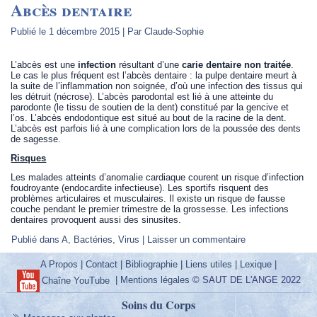
Abcès dentaire
Publié le
1 décembre 2015
|
Par
Claude-Sophie
L’abcès est une
infection
résultant d’une
carie dentaire non traitée
.
Le cas le plus fréquent est l’abcès dentaire : la pulpe dentaire meurt à
la suite de l’inflammation non soignée, d’où une infection des tissus qui
les détruit (nécrose). L’abcès parodontal est lié à une atteinte du
parodonte (le tissu de soutien de la dent) constitué par la gencive et
l’os. L’abcès endodontique est situé au bout de la racine de la dent.
L’abcès est parfois lié à une complication lors de la poussée des dents
de sagesse.
Risques
Les malades atteints d’anomalie cardiaque courent un risque d’infection
foudroyante (endocardite infectieuse). Les sportifs risquent des
problèmes articulaires et musculaires. Il existe un risque de fausse
couche pendant le premier trimestre de la grossesse. Les infections
dentaires provoquent aussi des sinusites.
Publié dans
A
,
Bactéries
,
Virus
|
Laisser un commentaire
A Propos
|
Contact
|
Bibliographie
|
Liens utiles
|
Lexique
|
|
Mentions légales
© SAUT DE L'ANGE 2022
Chaîne YouTube
Soins du Corps