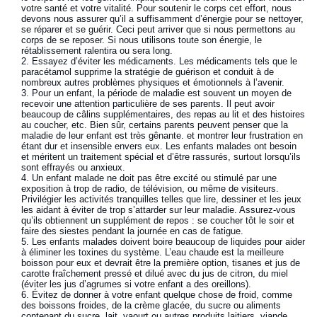
votre santé et votre vitalité. Pour soutenir le corps cet effort, nous
devons nous assurer qu’il a suffisamment d’énergie pour se nettoyer,
se réparer et se guérir. Ceci peut arriver que si nous permettons au
corps de se reposer. Si nous utilisons toute son énergie, le
rétablissement ralentira ou sera long.
Essayez d’éviter les médicaments. Les médicaments tels que le
paracétamol supprime la stratégie de guérison et conduit à de
nombreux autres problèmes physiques et émotionnels à l’avenir.
Pour un enfant, la période de maladie est souvent un moyen de
recevoir une attention particulière de ses parents. Il peut avoir
beaucoup de câlins supplémentaires, des repas au lit et des histoires
au coucher, etc. Bien sûr, certains parents peuvent penser que la
maladie de leur enfant est très gênante. et montrer leur frustration en
étant dur et insensible envers eux. Les enfants malades ont besoin
et méritent un traitement spécial et d’être rassurés, surtout lorsqu’ils
sont effrayés ou anxieux.
Un enfant malade ne doit pas être excité ou stimulé par une
exposition à trop de radio, de télévision, ou même de visiteurs.
Privilégier les activités tranquilles telles que lire, dessiner et les jeux
les aidant à éviter de trop s’attarder sur leur maladie. Assurez-vous
qu’ils obtiennent un supplément de repos : se coucher tôt le soir et
faire des siestes pendant la journée en cas de fatigue.
Les enfants malades doivent boire beaucoup de liquides pour aider
à éliminer les toxines du système. L’eau chaude est la meilleure
boisson pour eux et devrait être la première option, tisanes et jus de
carotte fraîchement pressé et dilué avec du jus de citron, du miel
(éviter les jus d’agrumes si votre enfant a des oreillons).
Évitez de donner à votre enfant quelque chose de froid, comme
des boissons froides, de la crème glacée, du sucre ou aliments
contenant du sucre, lait, yaourt ou autres produits laitiers, viande,