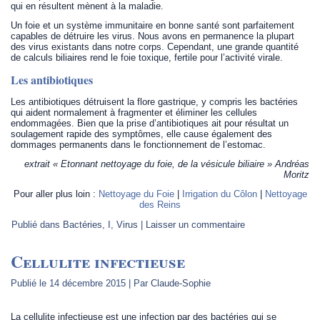
qui en résultent mènent à la maladie.
Un foie et un système immunitaire en bonne santé sont parfaitement
capables de détruire les virus. Nous avons en permanence la plupart
des virus existants dans notre corps. Cependant, une grande quantité
de calculs biliaires rend le foie toxique, fertile pour l’activité virale.
Les antibiotiques
Les antibiotiques détruisent la flore gastrique, y compris les bactéries
qui aident normalement à fragmenter et éliminer les cellules
endommagées. Bien que la prise d’antibiotiques ait pour résultat un
soulagement rapide des symptômes, elle cause également des
dommages permanents dans le fonctionnement de l’estomac.
extrait « Etonnant nettoyage du foie, de la vésicule biliaire » Andréas
Moritz
Pour aller plus loin :
Nettoyage du Foie
|
Irrigation du Côlon
|
Nettoyage
des Reins
Publié dans
Bactéries
,
I
,
Virus
|
Laisser un commentaire
Cellulite infectieuse
Publié le
14 décembre 2015
|
Par
Claude-Sophie
La cellulite infectieuse est une infection par des bactéries qui se