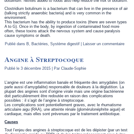
botulinum. Nitrites added to foods also help reduce the risk of botulism.
Clostridium botulinum is a bacterium that can live in the presence of air
(talking strictly anaerobic bacteria) and is very common in the
environment.
This bacterium has the ability to produce toxins (there are seven types
A to G). Once in the body, by ingestion of contaminated food more
often, these toxins attack the nervous system and cause paralysis
cause symptoms or death.
Publié dans
B
,
Bactéries
,
Système digestif
|
Laisser un commentaire
Angine à Streptocoque
Publié le
3 décembre 2015
|
Par
Claude-Sophie
L’angine est une inflammation banale et fréquente des amygdales (on
parle aussi d’amygdalite) responsable de douleurs à la déglutition. La
plupart des angines sont d’origine virale mais une origine bactérienne
doit particulièrement être redoutée en raison des complications
possibles : il s’agit de l’angine à streptocoque.
Les complications sont potentiellement graves, avec le rhumatisme
articulaire aigu (RAA), une atteinte rénale (glomérulonéphrite aiguë) et
cardiaque, mais elles sont prévenues par le traitement antibiotique.
Causes
Tout l’enjeu des angines à streptocoque est de les dépister (par un test