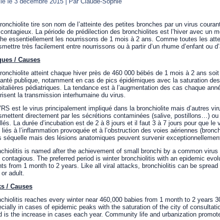
ié le
3 décembre 2015
|
Par
Claude-Sophie
ronchiolite tire son nom de l’atteinte des petites bronches par un virus courant
 contagieux. La période de prédilection des bronchiolites est l’hiver avec un 
he essentiellement les nourrissons de 1 mois à 2 ans. Comme toutes les attein
smettre très facilement entre nourrissons ou à partir d’un rhume d’enfant ou d’
ques / Causes
ronchiolite atteint chaque hiver près de 460 000 bébés de 1 mois à 2 ans so
anté publique, notamment en cas de pics épidémiques avec la saturation des 
italières pédiatriques. La tendance est à l’augmentation des cas chaque année
risent la transmission interhumaine du virus.
RS est le virus principalement impliqué dans la bronchiolite mais d’autres vi
smettent directement par les sécrétions contaminées (salive, postillons…) ou
llés. La durée d’incubation est de 2 à 8 jours et il faut 3 à 7 jours pour que 
 liés à l’inflammation provoquée et à l’obstruction des voies aériennes (bronch
 séquelle mais des lésions anatomiques peuvent survenir exceptionnellemen
chiolitis is named after the achievement of small bronchi by a common virus
 contagious. The preferred period is winter bronchiolitis with an epidemic evol
nts from 1 month to 2 years. Like all viral attacks, bronchiolitis can be sprea
 or adult.
ks / Causes
chiolitis reaches every winter near 460,000 babies from 1 month to 2 years 30
cially in cases of epidemic peaks with the saturation of the city of consultat
d is the increase in cases each year. Community life and urbanization promot