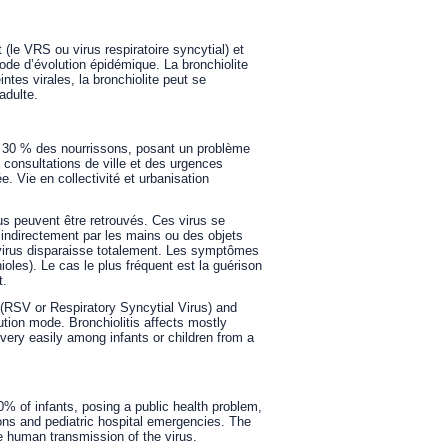
 (le VRS ou virus respiratoire syncytial) et
mode d’évolution épidémique. La bronchiolite
tes virales, la bronchiolite peut se
adulte.
it 30 % des nourrissons, posant un problème
consultations de ville et des urgences
. Vie en collectivité et urbanisation
rus peuvent être retrouvés. Ces virus se
 indirectement par les mains ou des objets
le virus disparaisse totalement. Les symptômes
ioles). Le cas le plus fréquent est la guérison
t.
 (RSV or Respiratory Syncytial Virus) and
ution mode. Bronchiolitis affects mostly
d very easily among infants or children from a
% of infants, posing a public health problem,
ions and pediatric hospital emergencies. The
e human transmission of the virus.