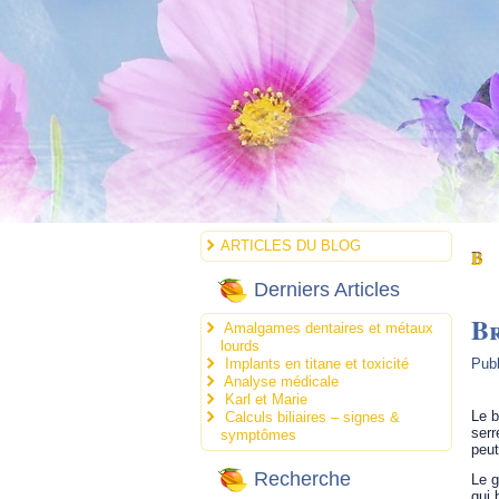
ARTICLES DU BLOG
B
Derniers Articles
B
Amalgames dentaires et métaux
lourds
Implants en titane et toxicité
Publ
Analyse médicale
Karl et Marie
Le b
Calculs biliaires – signes &
serr
symptômes
peut
Recherche
Le g
qui 