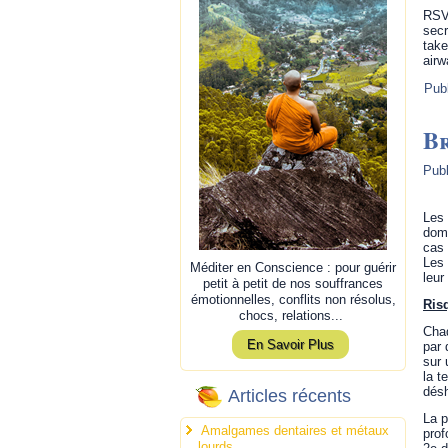
RSV 
secr
take
airw
Pub
B
Publ
Les 
domm
cas 
Les 
Méditer en Conscience : pour guérir
leur
petit à petit de nos souffrances
émotionnelles, conflits non résolus,
Ris
chocs, relations...
Chaq
En Savoir Plus
par 
sur 
la t
désh
Articles récents
La p
Amalgames dentaires et métaux
prof
lourds