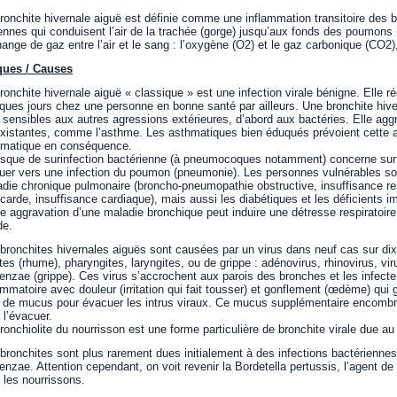
ronchite hivernale aiguë est définie comme une inflammation transitoire des 
ennes qui conduisent l’air de la trachée (gorge) jusqu’aux fonds des poumons 
hange de gaz entre l’air et le sang : l’oxygène (O2) et le gaz carbonique (CO2), 
ques / Causes
ronchite hivernale aiguë « classique » est une infection virale bénigne. Elle 
ques jours chez une personne en bonne santé par ailleurs. Une bronchite hiv
 sensibles aux autres agressions extérieures, d’abord aux bactéries. Elle ag
xistantes, comme l’asthme. Les asthmatiques bien éduqués prévoient cette agg
hmatique en conséquence.
isque de surinfection bactérienne (à pneumocoques notamment) concerne surtou
uer vers une infection du poumon (pneumonie). Les personnes vulnérables son
die chronique pulmonaire (broncho-pneumopathie obstructive, insuffisance resp
arde, insuffisance cardiaque), mais aussi les diabétiques et les déficients i
e aggravation d’une maladie bronchique peut induire une détresse respiratoire
de.
bronchites hivernales aiguës sont causées par un virus dans neuf cas sur di
ites (rhume), pharyngites, laryngites, ou de grippe : adénovirus, rhinovirus, vir
uenzae (grippe). Ces virus s’accrochent aux parois des bronches et les infect
ammatoire avec douleur (irritation qui fait tousser) et gonflement (œdème) qui g
 de mucus pour évacuer les intrus viraux. Ce mucus supplémentaire encombre
 l’évacuer.
ronchiolite du nourrisson est une forme particulière de bronchite virale due au 
bronchites sont plus rarement dues initialement à des infections bactérien
uenzae. Attention cependant, on voit revenir la Bordetella pertussis, l’agent d
 les nourrissons.