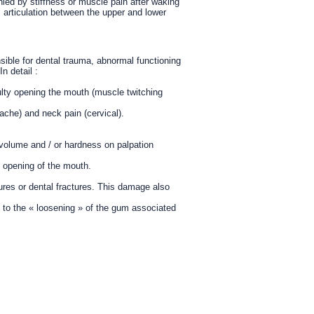
ied by stiffness or muscle pain after waking
r, articulation between the upper and lower
ible for dental trauma, abnormal functioning
n detail :
culty opening the mouth (muscle twitching
che) and neck pain (cervical).
 volume and / or hardness on palpation
 opening of the mouth.
tures or dental fractures. This damage also
 to the « loosening » of the gum associated