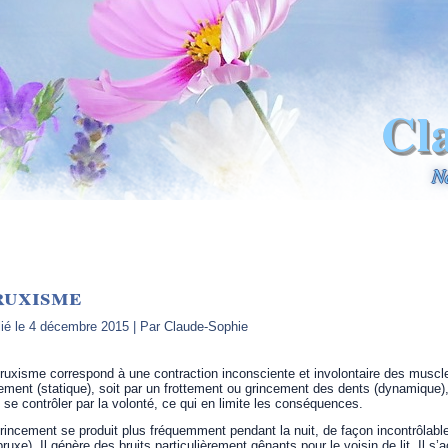
Cl
N
ruxisme
ié le
4 décembre 2015
|
Par
Claude-Sophie
ruxisme correspond à une contraction inconsciente et involontaire des muscles
ement (statique), soit par un frottement ou grincement des dents (dynamique),
 se contrôler par la volonté, ce qui en limite les conséquences.
rincement se produit plus fréquemment pendant la nuit, de façon incontrôlabl
bruxe). Il génère des bruits particulièrement gênants pour le voisin de lit. Il 