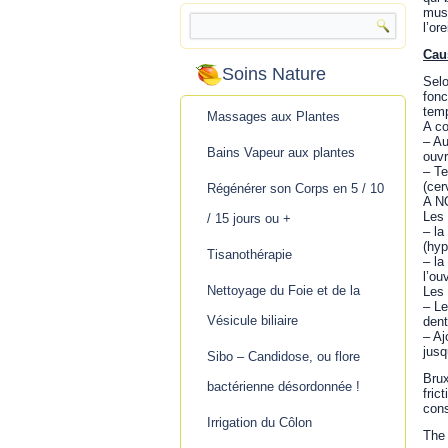
musc
l’or
Cau
Soins Nature
Selo
fonc
temp
Massages aux Plantes
A co
– Au
Bains Vapeur aux plantes
ouvr
– Te
(cer
Régénérer son Corps en 5 / 10
A NO
Les 
/ 15 jours ou +
– la
(hyp
Tisanothérapie
– la
l’ou
Nettoyage du Foie et de la
Les
– Le
Vésicule biliaire
dent
– Aj
jusq
Sibo – Candidose, ou flore
Brux
bactérienne désordonnée !
fric
con
Irrigation du Côlon
The 