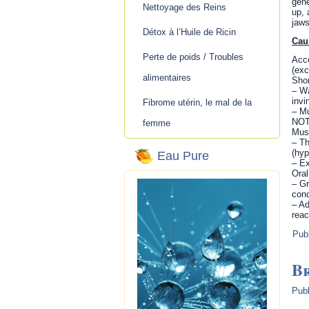
gene
Nettoyage des Reins
up, 
jaws
Détox à l’Huile de Ricin
Cau
Perte de poids / Troubles
Acco
(exc
alimentaires
Shor
– Wa
invi
Fibrome utérin, le mal de la
– Mu
NOTE
femme
Musc
– Th
(hyp
Eau Pure
– Ex
Oral
– Gr
conc
– Ad
reac
Pub
B
Publ