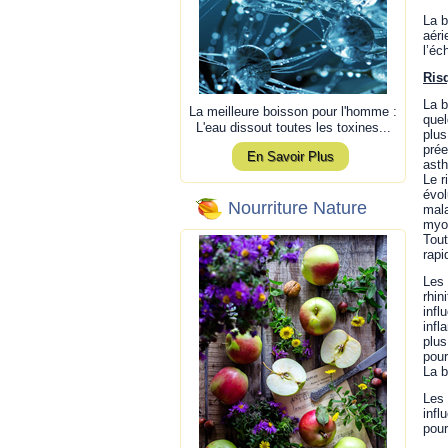
La b
aéri
l’éc
Ris
La b
La meilleure boisson pour l'homme :
quel
L'eau dissout toutes les toxines...
plus
prée
En Savoir Plus
ast
Le r
évol
Nourriture Nature
mala
myoc
Tout
rapi
Les 
rhin
infl
infl
plus
pour
La b
Les 
infl
pour