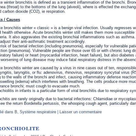
e winter bronchitis is defined as a transient inflammation of the bronchi. Bronc
hea (throat) to the bottoms of the lung (alveoli), where is effected the exch
d carbon dioxide (CO2), ie respiration.
ks / Causes
e bronchitis winter « classic » is a benign viral infection. Usually regresses w
 health otherwise. Acute bronchitis winter still makes them more susceptible to
eria. It also aggravates the existing bronchial inflammations such as asthma
adjust their anti-asthmatic treatment accordingly.
risk of bacterial infection (including pneumonia), especially for vulnerable p
ction (pneumonia). Vulnerable people are those over 65 or with chronic lung d
iratory failure) or heart (myocardial infarction, heart failure), but also diabete
worsening of lung disease may induce fatal respiratory distress in the absenc
e bronchitis winter are caused by a virus in nine cases out of ten, responsible
yngitis, laryngitis, or flu: adenovirus, rhinovirus, respiratory syncytial virus (
g to the walls of the bronchi and infect, causing inflammatory defense reaction
swelling (edema) which interferes with breathing. The cells produce more mucu
rance bronchi; must cough to evacuate much.
chiolitis in infants is a particular form of viral bronchitis due to respiratory sy
chitis are rarely originally due to bacterial infections: Chlamidiae or mycop
ee the return Bordetella pertussis, the whooping cough agent, particularly dan
lié dans
B
,
Système respiratoire
|
Laisser un commentaire
ronchiolite