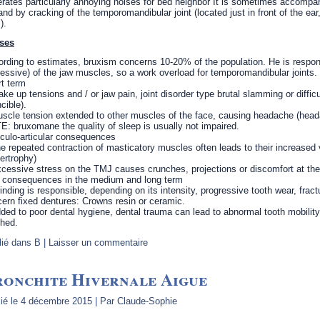
rates particularly annoying noises for bed neighbor It is sometimes accompan
and by cracking of the temporomandibular joint (located just in front of the ea
).
ses
rding to estimates, bruxism concerns 10-20% of the population. He is respons
essive) of the jaw muscles, so a work overload for temporomandibular joints. I
t term
ke up tensions and / or jaw pain, joint disorder type brutal slamming or diffi
ncible).
scle tension extended to other muscles of the face, causing headache (heada
: bruxomane the quality of sleep is usually not impaired.
ulo-articular consequences
e repeated contraction of masticatory muscles often leads to their increased
ertrophy)
cessive stress on the TMJ causes crunches, projections or discomfort at the
 consequences in the medium and long term
inding is responsible, depending on its intensity, progressive tooth wear, frac
ern fixed dentures: Crowns resin or ceramic.
ded to poor dental hygiene, dental trauma can lead to abnormal tooth mobility
hed.
lié dans
B
|
Laisser un commentaire
ronchite Hivernale Aigue
ié le
4 décembre 2015
|
Par
Claude-Sophie