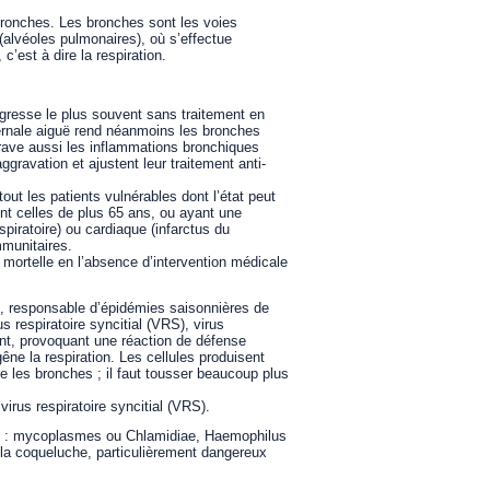
bronches. Les bronches sont les voies
(alvéoles pulmonaires), où s’effectue
c’est à dire la respiration.
régresse le plus souvent sans traitement en
ernale aiguë rend néanmoins les bronches
grave aussi les inflammations bronchiques
ravation et ajustent leur traitement anti-
t les patients vulnérables dont l’état peut
t celles de plus 65 ans, ou ayant une
iratoire) ou cardiaque (infarctus du
mmunitaires.
 mortelle en l’absence d’intervention médicale
x, responsable d’épidémies saisonnières de
us respiratoire syncitial (VRS), virus
ent, provoquant une réaction de défense
êne la respiration. Les cellules produisent
 les bronches ; il faut tousser beaucoup plus
virus respiratoire syncitial (VRS).
nes : mycoplasmes ou Chlamidiae, Haemophilus
e la coqueluche, particulièrement dangereux