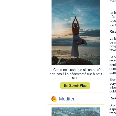
Publ
La b
très
touc
tran
Ris
La b
de s
hosp
favo
Le V
tran
soui
sont
Le Corps ne s'use que si l'on ne s'en
sans
sert pas ! La sédentarité tue à petit
feu...
Bron
very
En Savoir Plus
infa
cold
Ris
Méditer
Bron
espe
tren