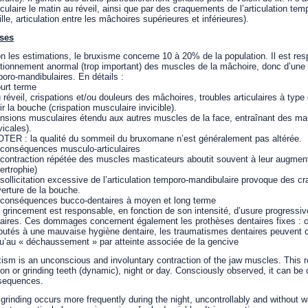
ulaire le matin au réveil, ainsi que par des craquements de l’articulation tem
eille, articulation entre les mâchoires supérieures et inférieures).
ses
n les estimations, le bruxisme concerne 10 à 20% de la population. Il est re
tionnement anormal (trop important) des muscles de la mâchoire, donc d’une su
oro-mandibulaires. En détails :
urt terme
 réveil, crispations et/ou douleurs des mâchoires, troubles articulaires à type
ir la bouche (crispation musculaire invicible).
nsions musculaires étendu aux autres muscles de la face, entraînant des ma
vicales).
TER : la qualité du sommeil du bruxomane n’est généralement pas altérée.
conséquences musculo-articulaires
 contraction répétée des muscles masticateurs aboutit souvent à leur augment
ertrophie)
 sollicitation excessive de l’articulation temporo-mandibulaire provoque des
verture de la bouche.
 conséquences bucco-dentaires à moyen et long terme
 grincement est responsable, en fonction de son intensité, d’usure progressiv
aires. Ces dommages concernent également les prothèses dentaires fixes : 
outés à une mauvaise hygiène dentaire, les traumatismes dentaires peuvent 
u’au « déchaussement » par atteinte associée de la gencive
ism is an unconscious and involuntary contraction of the jaw muscles. This res
tion or grinding teeth (dynamic), night or day. Consciously observed, it can be c
sequences.
grinding occurs more frequently during the night, uncontrollably and without 