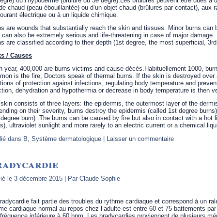
egré) ou l’hypoderme (brûlure du 3e degré).Les brûlures peuvent être dues 
ide chaud (peau ébouillantée) ou d’un objet chaud (brûlures par contact), aux r
ourant électrique ou à un liquide chimique.
s are wounds that substantially reach the skin and tissues. Minor burns can b
 can also be extremely serious and life-threatening in case of major damage.
s are classified according to their depth (1st degree, the most superficial, 3r
ks / Causes
 year, 400,000 are burns victims and cause décès.Habituellement 1000, burn
on is the fire; Doctors speak of thermal burns. If the skin is destroyed over a
tions of protection against infections, regulating body temperature and prevent
ction, dehydration and hypothermia or decrease in body temperature is then v
skin consists of three layers: the epidermis, the outermost layer of the derm
nding on their severity, burns destroy the epidermis (called 1st degree burn
 degree burn) .The burns can be caused by fire but also in contact with a hot l
s), ultraviolet sunlight and more rarely to an electric current or a chemical liqu
lié dans
B
,
Système dermatologique
|
Laisser un commentaire
radycardie
ié le
3 décembre 2015
|
Par
Claude-Sophie
radycardie fait partie des troubles du rythme cardiaque et correspond à un ra
me cardiaque normal au repos chez l’adulte est entre 60 et 75 battements par 
fréquence inférieure à 60 bpm. Les bradycardies proviennent de plusieurs mé