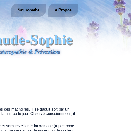
Naturopathe
A Propos
aude-Sophie
aturopathie & Prévention
 des mâchoires. Il se traduit soit par un
 la nuit ou le jour. Observé consciemment, il
e et sans réveiller le bruxomane (= personne
s’accompagne parfois de raideur ou de douleur