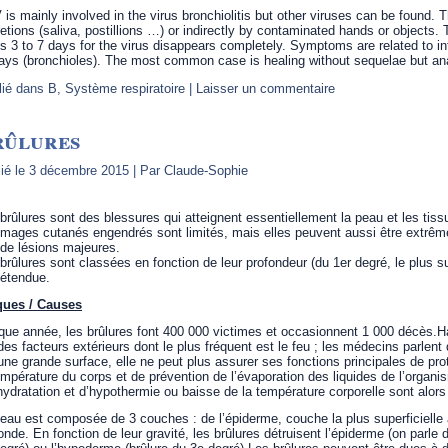
is mainly involved in the virus bronchiolitis but other viruses can be found.
etions (saliva, postillions …) or indirectly by contaminated hands or objects. T
s 3 to 7 days for the virus disappears completely. Symptoms are related to i
ays (bronchioles). The most common case is healing without sequelae but an
lié dans
B
,
Système respiratoire
|
Laisser un commentaire
rûlures
ié le
3 décembre 2015
|
Par
Claude-Sophie
brûlures sont des blessures qui atteignent essentiellement la peau et les tiss
ages cutanés engendrés sont limités, mais elles peuvent aussi être extrême
de lésions majeures.
brûlures sont classées en fonction de leur profondeur (du 1er degré, le plus su
 étendue.
ques / Causes
ue année, les brûlures font 400 000 victimes et occasionnent 1 000 décès.Ha
des facteurs extérieurs dont le plus fréquent est le feu ; les médecins parlent
une grande surface, elle ne peut plus assurer ses fonctions principales de prot
empérature du corps et de prévention de l’évaporation des liquides de l’organi
ydratation et d’hypothermie ou baisse de la température corporelle sont alors
eau est composée de 3 couches : de l’épiderme, couche la plus superficielle
onde. En fonction de leur gravité, les brûlures détruisent l’épiderme (on parle 