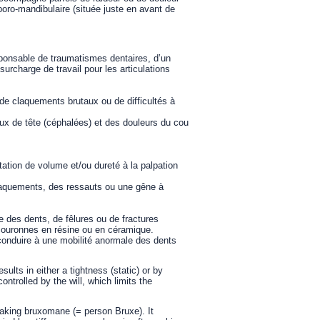
poro-mandibulaire (située juste en avant de
sponsable de traumatismes dentaires, d’un
rcharge de travail pour les articulations
 de claquements brutaux ou de difficultés à
ux de tête (céphalées) et des douleurs du cou
ation de volume et/ou dureté à la palpation
 craquements, des ressauts ou une gêne à
e des dents, de fêlures ou de fractures
couronnes en résine ou en céramique.
conduire à une mobilité anormale des dents
ults in either a tightness (static) or by
ontrolled by the will, which limits the
waking bruxomane (= person Bruxe). It