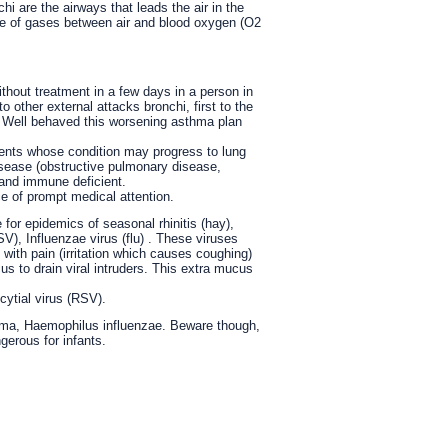
hi are the airways that leads the air in the
ange of gases between air and blood oxygen (O2
ithout treatment in a few days in a person in
 other external attacks bronchi, first to the
. Well behaved this worsening asthma plan
atients whose condition may progress to lung
isease (obstructive pulmonary disease,
s and immune deficient.
e of prompt medical attention.
 for epidemics of seasonal rhinitis (hay),
RSV), Influenzae virus (flu) . These viruses
 with pain (irritation which causes coughing)
s to drain viral intruders. This extra mucus
ncytial virus (RSV).
lasma, Haemophilus influenzae. Beware though,
gerous for infants.