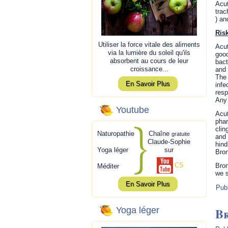
Acut
trac
) an
Ris
Utiliser la force vitale des aliments
Acut
via la lumière du soleil qu'ils
good
absorbent au cours de leur
bact
croissance...
and 
The 
En Savoir Plus
infe
resp
Any 
Youtube
Acut
phar
clin
Naturopathie
Chaîne
gratuite
and 
Claude-Sophie
hind
Yoga léger
sur
Bron
CS
Bron
Méditer
we s
En Savoir Plus
Pub
B
Yoga léger