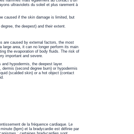
à des flammes mais également au contact d’un
ayons ultraviolets du soleil et plus rarement à
e caused if the skin damage is limited, but
d degree, the deepest) and their extent.
s are caused by external factors, the most
 large area, it can no longer perform its main
ing the evaporation of body fluids. The risk of
ery important and severe.
is and hypodermis, the deepest layer.
s), dermis (second degree burn) or hypodermis
iquid (scalded skin) or a hot object (contact
id.
lentissement de la fréquence cardiaque. Le
minute (bpm) et la bradycardie est définie par
canismes : certaines bradycardies sont