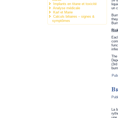
2e d
Implants en titane et toxicité
liqu
Analyse médicale
un c
Karl et Marie
Burn
Calculs biliaires – signes &
they
symptômes
Burn
Ris
Each
comm
func
infe
The 
Depe
(3rd
burn
Pub
B
Publ
La b
ryth
une 