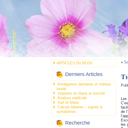
«
Sa
ARTICLES DU BLOG
T
Derniers Articles
Amalgames dentaires et métaux
Publ
lourds
Implants en titane et toxicité
Analyse médicale
Les 
Karl et Marie
C’e
Calculs biliaires – signes &
faci
symptômes
de l
l’app
Exce
Recherche
les 