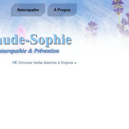
Naturopathe
A Propos
aude-Sophie
aturopathie & Prévention
HE Armoise herbe blanche à thujone
»