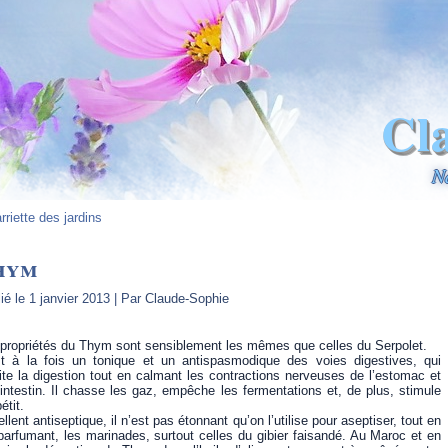
Cl
N
rriette des jardins
hym
ié le
1 janvier 2013
|
Par
Claude-Sophie
propriétés du Thym sont sensiblement les mêmes que celles du Serpolet.
st à la fois un tonique et un antispasmodique des voies digestives, qui
lite la digestion tout en calmant les contractions nerveuses de l’estomac et
’intestin. Il chasse les gaz, empêche les fermentations et, de plus, stimule
étit.
llent antiseptique, il n’est pas étonnant qu’on l’utilise pour aseptiser, tout en
parfumant, les marinades, surtout celles du gibier faisandé. Au Maroc et en