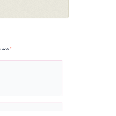
és avec
*