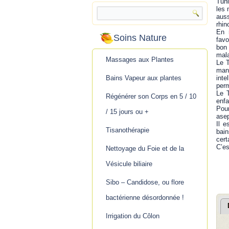
Tuni
les 
auss
rhin
En 
Soins Nature
favo
bon 
mala
Massages aux Plantes
Le T
man
Bains Vapeur aux plantes
inte
perm
Le 
Régénérer son Corps en 5 / 10
enfa
Pour
/ 15 jours ou +
asep
Il e
Tisanothérapie
bain
cert
C’es
Nettoyage du Foie et de la
Vésicule biliaire
Sibo – Candidose, ou flore
bactérienne désordonnée !
Irrigation du Côlon