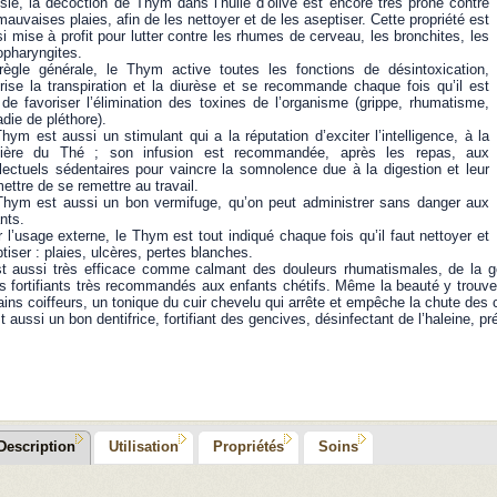
sie, la décoction de Thym dans l’huile d’olive est encore très prôné contre
mauvaises plaies, afin de les nettoyer et de les aseptiser. Cette propriété est
i mise à profit pour lutter contre les rhumes de cerveau, les bronchites, les
opharyngites.
règle générale, le Thym active toutes les fonctions de désintoxication,
rise la transpiration et la diurèse et se recommande chaque fois qu’il est
de favoriser l’élimination des toxines de l’organisme (grippe, rhumatisme,
die de pléthore).
hym est aussi un stimulant qui a la réputation d’exciter l’intelligence, à la
ière du Thé ; son infusion est recommandée, après les repas, aux
llectuels sédentaires pour vaincre la somnolence due à la digestion et leur
ettre de se remettre au travail.
Thym est aussi un bon vermifuge, qu’on peut administrer sans danger aux
nts.
 l’usage externe, le Thym est tout indiqué chaque fois qu’il faut nettoyer et
tiser : plaies, ulcères, pertes blanches.
st aussi très efficace comme calmant des douleurs rhumatismales, de la gou
s fortifiants très recommandés aux enfants chétifs. Même la beauté y trouv
ains coiffeurs, un tonique du cuir chevelu qui arrête et empêche la chute des 
t aussi un bon dentifrice, fortifiant des gencives, désinfectant de l’haleine, pr
Description
Utilisation
Propriétés
Soins