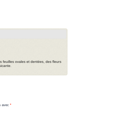
s feuilles ovales et dentées, des fleurs
sicante.
és avec
*