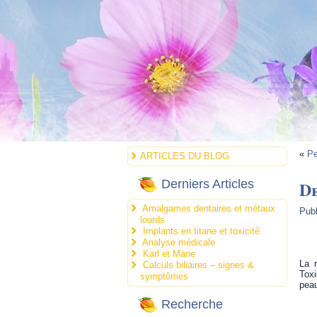
«
Pe
ARTICLES DU BLOG
D
Derniers Articles
Amalgames dentaires et métaux
Publ
lourds
Implants en titane et toxicité
Analyse médicale
.
Karl et Marie
La r
Calculs biliaires – signes &
Toxi
symptômes
peau
Recherche
.