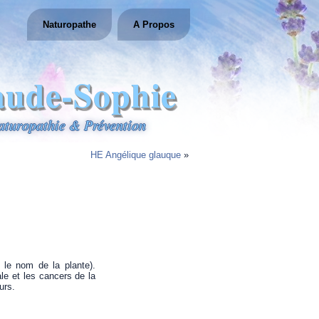
Naturopathe
A Propos
aude-Sophie
aturopathie & Prévention
HE Angélique glauque
»
 le nom de la plante).
ale et les cancers de la
urs.