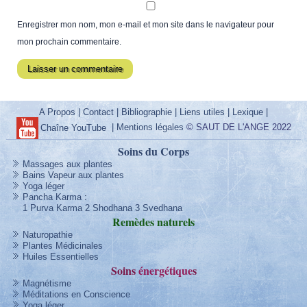
Enregistrer mon nom, mon e-mail et mon site dans le navigateur pour
mon prochain commentaire.
A Propos
|
Contact
|
Bibliographie
|
Liens utiles
|
Lexique
|
|
Mentions légales
© SAUT DE L'ANGE 2022
Chaîne YouTube
Soins du Corps
Massages aux plantes
Bains Vapeur aux plantes
Yoga léger
Pancha Karma
:
1 Purva Karma
2 Shodhana
3 Svedhana
Remèdes
naturels
Naturopathie
Plantes Médicinales
Huiles Essentielles
Soins
énergétique
s
Magnétisme
Méditations en Conscience
Yoga léger