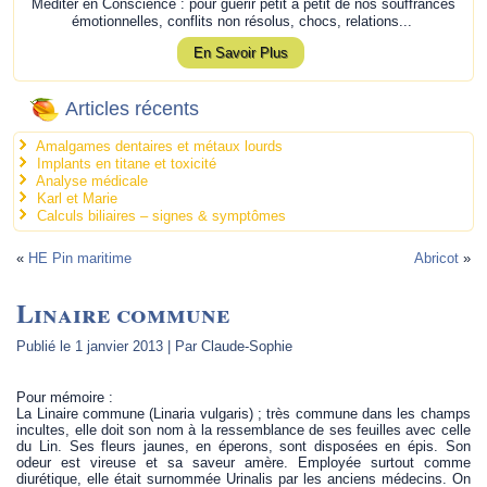
Méditer en Conscience : pour guérir petit à petit de nos souffrances
émotionnelles, conflits non résolus, chocs, relations...
En Savoir Plus
Articles récents
Amalgames dentaires et métaux lourds
Implants en titane et toxicité
Analyse médicale
Karl et Marie
Calculs biliaires – signes & symptômes
«
HE Pin maritime
Abricot
»
Linaire commune
Publié le
1 janvier 2013
|
Par
Claude-Sophie
Pour mémoire :
La Linaire commune (Linaria vulgaris) ; très commune dans les champs
incultes, elle doit son nom à la ressemblance de ses feuilles avec celle
du Lin. Ses fleurs jaunes, en éperons, sont disposées en épis. Son
odeur est vireuse et sa saveur amère. Employée surtout comme
diurétique, elle était surnommée Urinalis par les anciens médecins. On