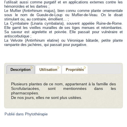
l’utilisait aussi comme purgatif et en applications externes contre les
hémorroïdes et les dartres ;
Le Muflier (Antirrhinum majus), bien connu comme plante ornementale
sous le nom de Gueule-de-Loup ou Muflier-de-Veau. On le disait
stimulant ou, au contraire, émollient… ;
La Cymbalaire (Linaria cymbalaria), souvent appelée Ruine-de-Rome.
Elle garnit les vieilles murailles de ses tiges menues et retombantes.
Sa saveur est aigrelette et poivrée. Elle passait pour vulnéraire et
antiscorbutique ;
La Velvote (Antirrhinum elatine) ou Véronique bâtarde, petite plante
rampante des jachères, qui passait pour purgative.
Description
Utilisation
Propriétés
Plusieurs plantes de ce nom, appartenant à la famille des
Scrofulariacées, sont mentionnées dans les
pharmacopées.
De nos jours, elles ne sont plus usitées.
Publié dans
Phytothérapie