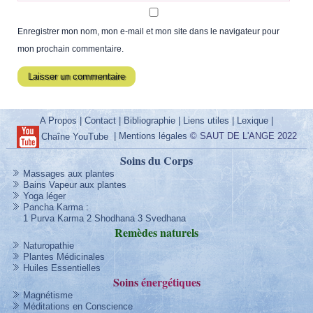
Enregistrer mon nom, mon e-mail et mon site dans le navigateur pour
mon prochain commentaire.
A Propos
|
Contact
|
Bibliographie
|
Liens utiles
|
Lexique
|
|
Mentions légales
© SAUT DE L'ANGE 2022
Chaîne YouTube
Soins du Corps
Massages aux plantes
Bains Vapeur aux plantes
Yoga léger
Pancha Karma
:
1 Purva Karma
2 Shodhana
3 Svedhana
Remèdes
naturels
Naturopathie
Plantes Médicinales
Huiles Essentielles
Soins
énergétique
s
Magnétisme
Méditations en Conscience