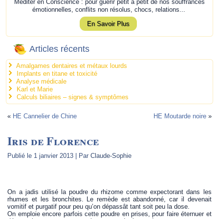
Méditer en Conscience : pour guérir petit à petit de nos souffrances
émotionnelles, conflits non résolus, chocs, relations...
En Savoir Plus
Articles récents
Amalgames dentaires et métaux lourds
Implants en titane et toxicité
Analyse médicale
Karl et Marie
Calculs biliaires – signes & symptômes
«
HE Cannelier de Chine
HE Moutarde noire
»
Iris de Florence
Publié le
1 janvier 2013
|
Par
Claude-Sophie
.
On a jadis utilisé la poudre du rhizome comme expectorant dans les
rhumes et les bronchites. Le remède est abandonné, car il devenait
vomitif et purgatif pour peu qu’on dépassât tant soit peu la dose.
On emploie encore parfois cette poudre en prises, pour faire éternuer et