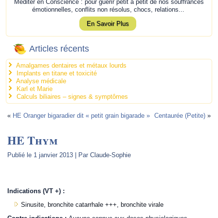
Méditer en Conscience : pour guérir petit à petit de nos souffrances
émotionnelles, conflits non résolus, chocs, relations...
En Savoir Plus
Articles récents
Amalgames dentaires et métaux lourds
Implants en titane et toxicité
Analyse médicale
Karl et Marie
Calculs biliaires – signes & symptômes
«
HE Oranger bigaradier dit « petit grain bigarade »
Centaurée (Petite)
»
HE Thym
Publié le
1 janvier 2013
|
Par
Claude-Sophie
.
Indications (VT +) :
Sinusite, bronchite catarrhale +++, bronchite virale