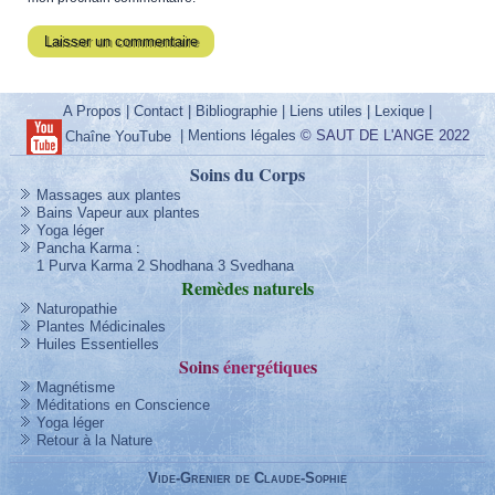
A Propos
|
Contact
|
Bibliographie
|
Liens utiles
|
Lexique
|
|
Mentions légales
© SAUT DE L'ANGE 2022
Chaîne YouTube
Soins du Corps
Massages aux plantes
Bains Vapeur aux plantes
Yoga léger
Pancha Karma
:
1 Purva Karma
2 Shodhana
3 Svedhana
Remèdes
naturels
Naturopathie
Plantes Médicinales
Huiles Essentielles
Soins
énergétique
s
Magnétisme
Méditations en Conscience
Yoga léger
Retour à la Nature
Vide-Grenier de Claude-Sophie