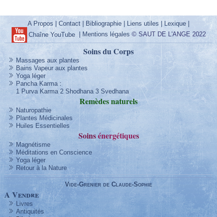
A Propos
|
Contact
|
Bibliographie
|
Liens utiles
|
Lexique
|
|
Mentions légales
© SAUT DE L'ANGE 2022
Chaîne YouTube
Soins du Corps
Massages aux plantes
Bains Vapeur aux plantes
Yoga léger
Pancha Karma
:
1 Purva Karma
2 Shodhana
3 Svedhana
Remèdes
naturels
Naturopathie
Plantes Médicinales
Huiles Essentielles
Soins
énergétique
s
Magnétisme
Méditations en Conscience
Yoga léger
Retour à la Nature
Vide-Grenier de Claude-Sophie
A Vendre
Livres
Antiquités