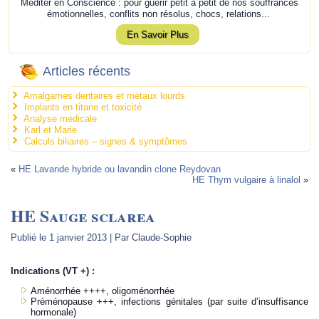
Méditer en Conscience : pour guérir petit à petit de nos souffrances
émotionnelles, conflits non résolus, chocs, relations...
En Savoir Plus
Articles récents
Amalgames dentaires et métaux lourds
Implants en titane et toxicité
Analyse médicale
Karl et Marie
Calculs biliaires – signes & symptômes
«
HE Lavande hybride ou lavandin clone Reydovan
HE Thym vulgaire à linalol
»
HE Sauge sclarea
Publié le
1 janvier 2013
|
Par
Claude-Sophie
Indications (VT +) :
Aménorrhée ++++, oligoménorrhée
Préménopause +++, infections génitales (par suite d’insuffisance
hormonale)