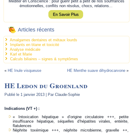
Méditer en Conscience : pour guérir petit à petit de nos souffrances
émotionnelles, conflits non résolus, chocs, relations...
En Savoir Plus
Articles récents
Amalgames dentaires et métaux lourds
Implants en titane et toxicité
Analyse médicale
Karl et Marie
Calculs biliaires – signes & symptômes
«
HE Inule visqueuse
HE Menthe suave dihydrocarvone
»
HE Ledon du Groenland
Publié le
1 janvier 2013
|
Par
Claude-Sophie
Indications (VT +) :
« Intoxication hépatique » d’origine circulatoire +++, petite
insuffisance hépatique, séquelles d’hépatites virales, entérite,
flatulences
Néphrite toxémique +++, néphrite microbienne, gravelle ++,