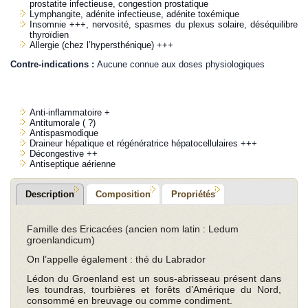
prostatite infectieuse, congestion prostatique
Lymphangite, adénite infectieuse, adénite toxémique
Insomnie +++, nervosité, spasmes du plexus solaire, déséquilibre
thyroïdien
Allergie (chez l’hypersthénique) +++
Contre-indications :
Aucune connue aux doses physiologiques
Anti-inflammatoire +
Antitumorale ( ?)
Antispasmodique
Draineur hépatique et régénératrice hépatocellulaires +++
Décongestive ++
Antiseptique aérienne
Description
Composition
Propriétés
Famille des Ericacées (ancien nom latin : Ledum
groenlandicum)
On l’appelle également : thé du Labrador
Lédon du Groenland est un sous-abrisseau présent dans
les toundras, tourbières et forêts d’Amérique du Nord,
consommé en breuvage ou comme condiment.