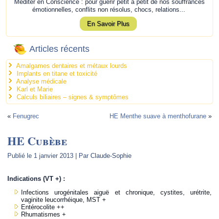
Méditer en Conscience : pour guérir petit à petit de nos souffrances
émotionnelles, conflits non résolus, chocs, relations...
En Savoir Plus
Articles récents
Amalgames dentaires et métaux lourds
Implants en titane et toxicité
Analyse médicale
Karl et Marie
Calculs biliaires – signes & symptômes
«
Fenugrec
HE Menthe suave à menthofurane
»
HE Cubèbe
Publié le
1 janvier 2013
|
Par
Claude-Sophie
Indications (VT +) :
Infections urogénitales aiguë et chronique, cystites, urétrite,
vaginite leucorrhéique, MST +
Entérocolite ++
Rhumatismes +