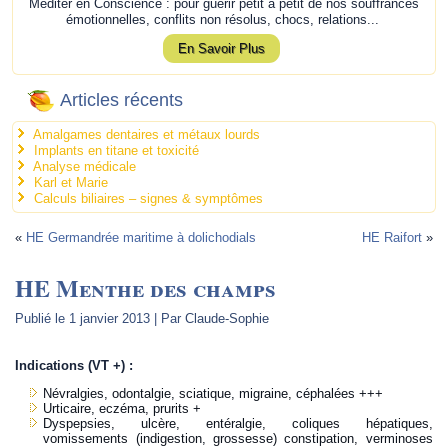
Méditer en Conscience : pour guérir petit à petit de nos souffrances
émotionnelles, conflits non résolus, chocs, relations...
En Savoir Plus
Articles récents
Amalgames dentaires et métaux lourds
Implants en titane et toxicité
Analyse médicale
Karl et Marie
Calculs biliaires – signes & symptômes
«
HE Germandrée maritime à dolichodials
HE Raifort
»
HE Menthe des champs
Publié le
1 janvier 2013
|
Par
Claude-Sophie
Indications (VT +) :
Névralgies, odontalgie, sciatique, migraine, céphalées +++
Urticaire, eczéma, prurits +
Dyspepsies, ulcère, entéralgie, coliques hépatiques,
vomissements (indigestion, grossesse) constipation, verminoses