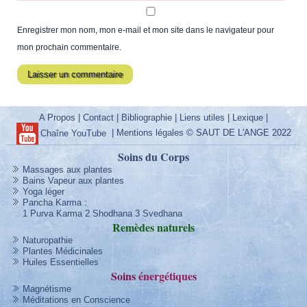
Enregistrer mon nom, mon e-mail et mon site dans le navigateur pour
mon prochain commentaire.
A Propos
|
Contact
|
Bibliographie
|
Liens utiles
|
Lexique
|
|
Mentions légales
© SAUT DE L'ANGE 2022
Chaîne YouTube
Soins du Corps
Massages aux plantes
Bains Vapeur aux plantes
Yoga léger
Pancha Karma
:
1 Purva Karma
2 Shodhana
3 Svedhana
Remèdes
naturels
Naturopathie
Plantes Médicinales
Huiles Essentielles
Soins
énergétique
s
Magnétisme
Méditations en Conscience