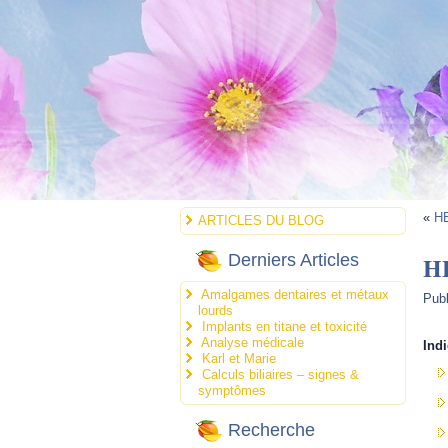
«
HE
ARTICLES DU BLOG
H
Derniers Articles
Amalgames dentaires et métaux
Publ
lourds
Implants en titane et toxicité
Analyse médicale
Indi
Karl et Marie
Calculs biliaires – signes &
symptômes
Recherche