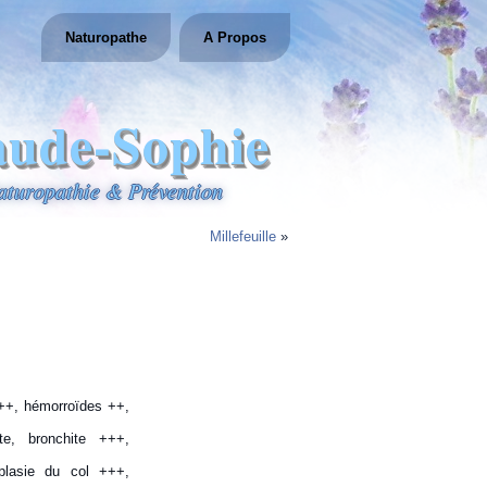
Naturopathe
A Propos
aude-Sophie
aturopathie & Prévention
Millefeuille
»
s ++, hémorroïdes ++,
ite, bronchite +++,
plasie du col +++,