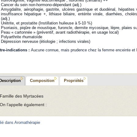
vulvovaginite, vaginite leucorrhéique ; fibromes (certains) ++
Cancer du sein non-hormono-dépendant (adj.)
Amygdalite, aérophagie, gastrite, ulcères gastrique et duodénal, hépatites 
insuffisance hépatique +, lithiase biliaire, entérite virale, diarrhées, chol
(adj.)
Urétrite, et prostatite (Instillation huileuse à 5-10 %)
Psoriasis, piqûre de moustique, furoncle, dermite mycosique, lèpre, plaies su
Peau « cartonnée » (préventif, avant radiothérapie, en usage local)
Polyarthrite rhumatoïde
Dépression nerveuse (étiologie ; infections virales)
tre-indications :
Aucune connue, mais prudence chez la femme enceinte et l
Description
Composition
Propriétés
Famille des Myrtacées
On l’appelle également :
lié dans
Aromathérapie