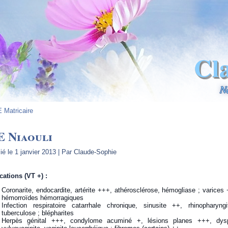
Cl
N
 Matricaire
E Niaouli
ié le
1 janvier 2013
|
Par
Claude-Sophie
cations (VT +) :
Coronarite, endocardite, artérite +++, athérosclérose, hémogliase ; varice
hémorroïdes hémorragiques
Infection respiratoire catarrhale chronique, sinusite ++, rhinopharyng
tuberculose ; blépharites
Herpès génital +++, condylome acuminé +, lésions planes +++, dys