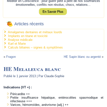
Méditer en Conscience : pour guérir petit à petit de nos souffrances
émotionnelles, conflits non résolus, chocs, relations...
En Savoir Plus
Articles récents
Amalgames dentaires et métaux lourds
Implants en titane et toxicité
Analyse médicale
Karl et Marie
Calculs biliaires – signes & symptômes
«
Fragon
HE Sapin blanc ou argenté
»
HE Melaleuca blanc
Publié le
1 janvier 2013
|
Par
Claude-Sophie
Indications (VT +) :
Péricardite ++
Petite insuffisance hépatique, entérocolites spasmodique et
infectieuse +++
Varices, hémorroïdes, anévrisme (adj.) ++