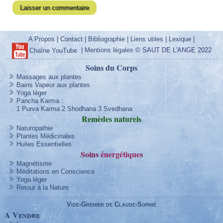
A Propos
|
Contact
|
Bibliographie
|
Liens utiles
|
Lexique
|
|
Mentions légales
© SAUT DE L'ANGE 2022
Chaîne YouTube
Soins du Corps
Massages aux plantes
Bains Vapeur aux plantes
Yoga léger
Pancha Karma
:
1 Purva Karma
2 Shodhana
3 Svedhana
Remèdes
naturels
Naturopathie
Plantes Médicinales
Huiles Essentielles
Soins
énergétique
s
Magnétisme
Méditations en Conscience
Yoga léger
Retour à la Nature
Vide-Grenier de Claude-Sophie
A Vendre