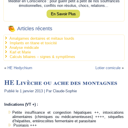
Méditer en Conscience : pour guérir petit à petit de nos souffrances
émotionnelles, conflits non résolus, chocs, relations...
En Savoir Plus
Articles récents
Amalgames dentaires et métaux lourds
Implants en titane et toxicité
Analyse médicale
Karl et Marie
Calculs biliaires – signes & symptômes
«
HE Hedychium
Lotier cornicule
»
HE Livèche ou ache des montagnes
Publié le
1 janvier 2013
|
Par
Claude-Sophie
Indications (VT +) :
Petite insuffisance et congestion hépatiques ++, intoxications
alimentaires (chimiques ou médicamenteuses) ++++, séquelles
d’hépatites, entérocolites fermentaire et parasitaire
Psoriasis +++