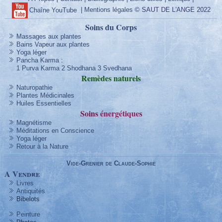
|
Mentions légales
© SAUT DE L'ANGE 2022
Chaîne YouTube
Soins du Corps
Massages aux plantes
Bains Vapeur aux plantes
Yoga léger
Pancha Karma
:
1 Purva Karma
2 Shodhana
3 Svedhana
Remèdes
naturels
Naturopathie
Plantes Médicinales
Huiles Essentielles
Soins
énergétique
s
Magnétisme
Méditations en Conscience
Yoga léger
Retour à la Nature
Vide-Grenier de Claude-Sophie
A Vendre
Livres
Antiquités
Bibelots
Peinture