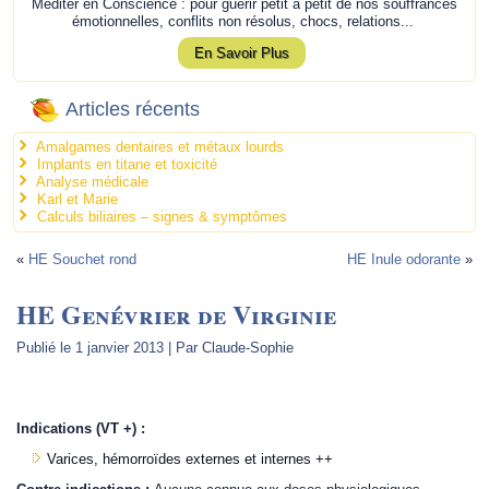
Méditer en Conscience : pour guérir petit à petit de nos souffrances
émotionnelles, conflits non résolus, chocs, relations...
En Savoir Plus
Articles récents
Amalgames dentaires et métaux lourds
Implants en titane et toxicité
Analyse médicale
Karl et Marie
Calculs biliaires – signes & symptômes
«
HE Souchet rond
HE Inule odorante
»
HE Genévrier de Virginie
Publié le
1 janvier 2013
|
Par
Claude-Sophie
.
Indications (VT +) :
Varices, hémorroïdes externes et internes ++