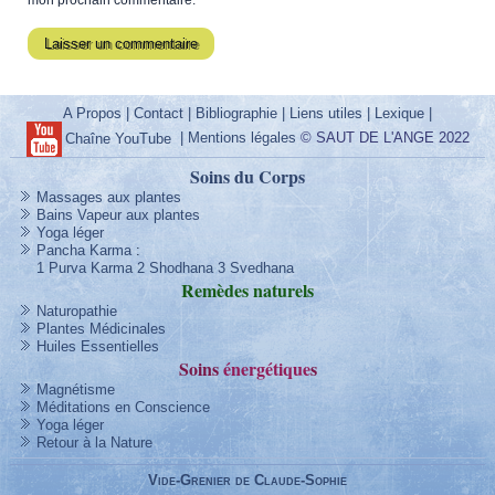
A Propos
|
Contact
|
Bibliographie
|
Liens utiles
|
Lexique
|
|
Mentions légales
© SAUT DE L'ANGE 2022
Chaîne YouTube
Soins du Corps
Massages aux plantes
Bains Vapeur aux plantes
Yoga léger
Pancha Karma
:
1 Purva Karma
2 Shodhana
3 Svedhana
Remèdes
naturels
Naturopathie
Plantes Médicinales
Huiles Essentielles
Soins
énergétique
s
Magnétisme
Méditations en Conscience
Yoga léger
Retour à la Nature
Vide-Grenier de Claude-Sophie