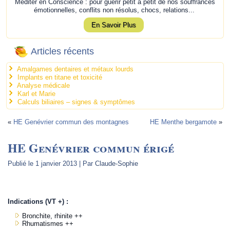
Méditer en Conscience : pour guérir petit à petit de nos souffrances
émotionnelles, conflits non résolus, chocs, relations...
En Savoir Plus
Articles récents
Amalgames dentaires et métaux lourds
Implants en titane et toxicité
Analyse médicale
Karl et Marie
Calculs biliaires – signes & symptômes
«
HE Genévrier commun des montagnes
HE Menthe bergamote
»
HE Genévrier commun érigé
Publié le
1 janvier 2013
|
Par
Claude-Sophie
.
Indications (VT +) :
Bronchite, rhinite ++
Rhumatismes ++