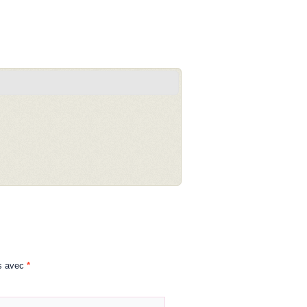
és avec
*