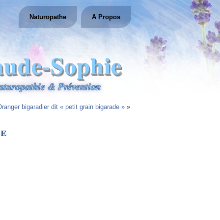
Naturopathe
A Propos
aude-Sophie
aturopathie & Prévention
ranger bigaradier dit « petit grain bigarade »
»
ne