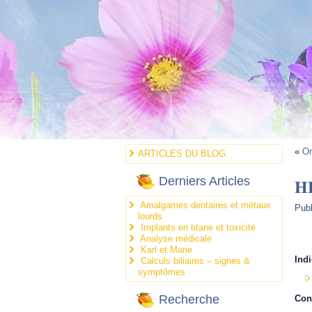
«
Or
ARTICLES DU BLOG
HE
Derniers Articles
Amalgames dentaires et métaux
Publ
lourds
Implants en titane et toxicité
Analyse médicale
.
Karl et Marie
Indi
Calculs biliaires – signes &
symptômes
Recherche
Con