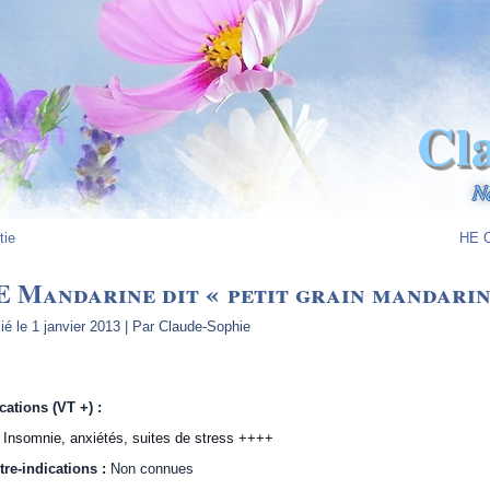
Cl
N
tie
HE O
 Mandarine dit « petit grain mandari
ié le
1 janvier 2013
|
Par
Claude-Sophie
cations (VT +) :
Insomnie, anxiétés, suites de stress ++++
tre-indications :
Non connues