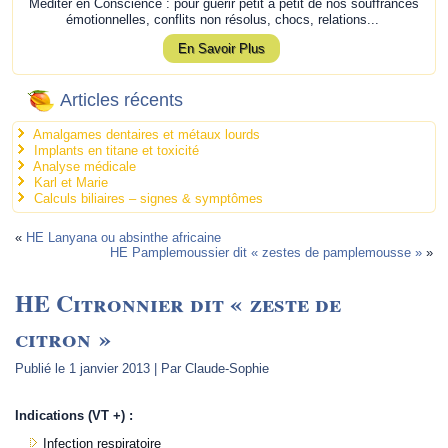
Méditer en Conscience : pour guérir petit à petit de nos souffrances
émotionnelles, conflits non résolus, chocs, relations...
En Savoir Plus
Articles récents
Amalgames dentaires et métaux lourds
Implants en titane et toxicité
Analyse médicale
Karl et Marie
Calculs biliaires – signes & symptômes
«
HE Lanyana ou absinthe africaine
HE Pamplemoussier dit « zestes de pamplemousse »
»
HE Citronnier dit « zeste de
citron »
Publié le
1 janvier 2013
|
Par
Claude-Sophie
Indications (VT +) :
Infection respiratoire