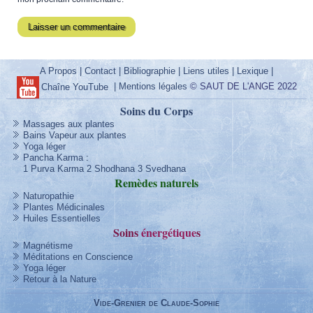
A Propos
|
Contact
|
Bibliographie
|
Liens utiles
|
Lexique
|
|
Mentions légales
© SAUT DE L'ANGE 2022
Chaîne YouTube
Soins du Corps
Massages aux plantes
Bains Vapeur aux plantes
Yoga léger
Pancha Karma
:
1 Purva Karma
2 Shodhana
3 Svedhana
Remèdes
naturels
Naturopathie
Plantes Médicinales
Huiles Essentielles
Soins
énergétique
s
Magnétisme
Méditations en Conscience
Yoga léger
Retour à la Nature
Vide-Grenier de Claude-Sophie