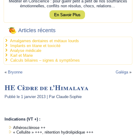
Méditer en Conscience : pour guérir petit à petit de nos souffrances
émotionnelles, conflits non résolus, chocs, relations...
En Savoir Plus
Articles récents
Amalgames dentaires et métaux lourds
Implants en titane et toxicité
Analyse médicale
Karl et Marie
Calculs biliaires – signes & symptômes
«
Bryonne
Galéga
»
HE Cèdre de l’Himalaya
Publié le
1 janvier 2013
|
Par
Claude-Sophie
.
Indications (VT +) :
Athérosclérose ++
« Cellulite » +++, rétention hydrolipidique +++