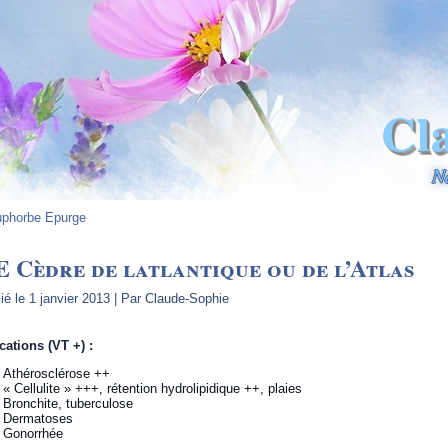
Cl
N
phorbe Epurge
 Cèdre de latlantique ou de l’Atlas
ié le
1 janvier 2013
|
Par
Claude-Sophie
cations (VT +) :
Athérosclérose ++
« Cellulite » +++, rétention hydrolipidique ++, plaies
Bronchite, tuberculose
Dermatoses
Gonorrhée