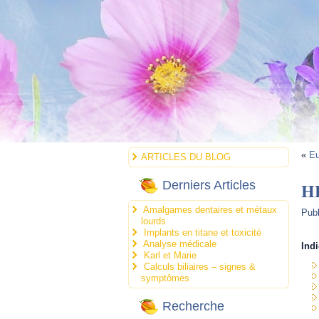
«
Eu
ARTICLES DU BLOG
HE
Derniers Articles
Amalgames dentaires et métaux
Publ
lourds
Implants en titane et toxicité
Analyse médicale
Indi
Karl et Marie
Calculs biliaires – signes &
symptômes
Recherche