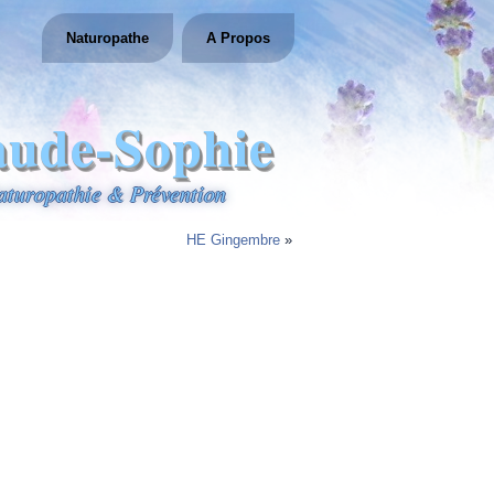
Naturopathe
A Propos
aude-Sophie
aturopathie & Prévention
HE Gingembre
»