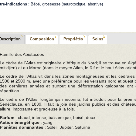
tre-indications :
Bébé, grossesse (neurotoxique, abortive)
Description
Composition
Propriétés
Soins
Famille des Abiétacées
Le cèdre de l’Atlas est originaire d’Afrique du Nord; il se trouve en Alg
mitidjien) et au Maroc (dans le moyen Atlas, le Rif et le haut Atlas orient
Le cèdre de l’Atlas vit dans les zones montagneuses et les cédraies
1500 et 2500 m, avec une préférence pour les versants nord et ouest
des dernières années et surtout une déforestation galopante ont 
répartition.
Le cèdre de l’Atlas, longtemps méconnu, fut introduit pour la premiè
Sénéclauze, en 1839. Il fait la joie des jardins publics et des châtea
allure, imposante et gracieuse à la fois.
Parfum
: chaud, intense, balsamique, boisé, doux
Action énergétique
: yang
Planètes dominantes
: Soleil, Jupiter, Saturne