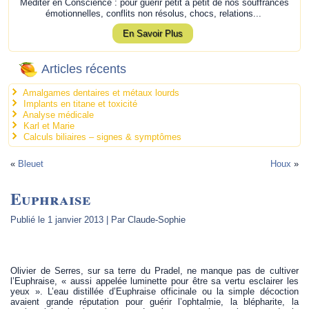
Méditer en Conscience : pour guérir petit à petit de nos souffrances
émotionnelles, conflits non résolus, chocs, relations...
En Savoir Plus
Articles récents
Amalgames dentaires et métaux lourds
Implants en titane et toxicité
Analyse médicale
Karl et Marie
Calculs biliaires – signes & symptômes
«
Bleuet
Houx
»
Euphraise
Publié le
1 janvier 2013
|
Par
Claude-Sophie
.
Olivier de Serres, sur sa terre du Pradel, ne manque pas de cultiver
l’Euphraise, « aussi appelée luminette pour être sa vertu esclairer les
yeux ». L’eau distillée d’Euphraise officinale ou la simple décoction
avaient grande réputation pour guérir l’ophtalmie, la blépharite, la