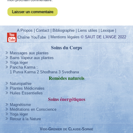
A Propos
|
Contact
|
Bibliographie
|
Liens utiles
|
Lexique
|
|
Mentions légales
© SAUT DE L'ANGE 2022
Chaîne YouTube
Soins du Corps
Massages aux plantes
Bains Vapeur aux plantes
Yoga léger
Pancha Karma
:
1 Purva Karma
2 Shodhana
3 Svedhana
Remèdes
naturels
Naturopathie
Plantes Médicinales
Huiles Essentielles
Soins
énergétique
s
Magnétisme
Méditations en Conscience
Yoga léger
Retour à la Nature
Vide-Grenier de Claude-Sophie