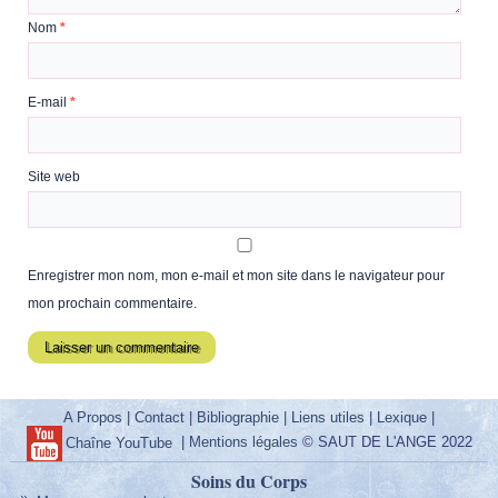
Nom
*
E-mail
*
Site web
Enregistrer mon nom, mon e-mail et mon site dans le navigateur pour
mon prochain commentaire.
A Propos
|
Contact
|
Bibliographie
|
Liens utiles
|
Lexique
|
|
Mentions légales
© SAUT DE L'ANGE 2022
Chaîne YouTube
Soins du Corps