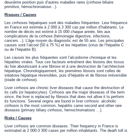
deuxième position puis d’autres maladies rares (cirrhose biliaire
primitive, hémochromatose…).
Risques / Causes
Les cirrhoses hépatiques sont des maladies fréquentes. Leur fréquence
en France est estimée à 2 000 à 3 300 cas par million d’habitants. Le
nombre de décès est estimé à 15 000 chaque année, liés aux
complications de la cirrhose (hémorragie digestive, infections,
cancers…). L’âge moyen du diagnostic est de 55 ans. Les principales
causes sont l’alcool (50 à 75 %) et les hépatites (virus de l’hépatite C
ou de l’hépatite B).
Les causes les plus fréquentes sont l’alcoolisme chronique et les
hépatites virales. Tous ces facteurs entraînent des lésions des tissus
du foie aboutissant à une fibrose et à une destruction de l’architecture
hépatique. Chronologiquement, les premières lésions sont celles de
stéatose hépatique réversibles, puis d’hépatite et de fibrose irréversible
(stade de cirrhose).
Liver cirrhosis are chronic liver diseases that cause the destruction of
its cells (or hepatocytes). Cirrhosis are the major diseases of the term
since, the liver is replaced by fibrosis that does not allow it to perform
its functions. Several origins are found in liver cirrhosis: alcoholic
cirrhosis is the most common, hepatitis came second and other rare
diseases (primary biliary cirrhosis, hemochromatosis …).
Risks / Causes
Liver cirrhosis are common diseases. Their frequency in France is
estimated at 2 000-3 300 cases per million inhabitants. The death toll is