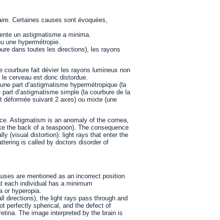
aire. Certaines causes sont évoquées,
sente un astigmatisme a minima.
ou une hypermétropie.
re dans toutes les directions), les rayons
e courbure fait dévier les rayons lumineux non
r le cerveau est donc distordue.
 d’une part d’astigmatisme hypermétropique (la
re part d’astigmatisme simple (la courbure de la
t déformée suivant 2 axes) ou mixte (une
ace. Astigmatism is an anomaly of the cornea,
(like the back of a teaspoon). The consequence
ly (visual distortion): light rays that enter the
ttering is called by doctors disorder of
uses are mentioned as an incorrect position
hat each individual has a minimum
a or hyperopia.
l directions), the light rays pass through and
not perfectly spherical, and the defect of
retina. The image interpreted by the brain is