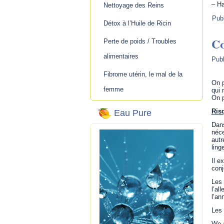
– Ha
Nettoyage des Reins
Pub
Détox à l’Huile de Ricin
C
Perte de poids / Troubles
alimentaires
Publ
Fibrome utérin, le mal de la
On p
femme
qui 
On p
Ris
Eau Pure
Dans
néce
autr
ling
Il e
conj
Les 
l’al
l’an
Les 
We a