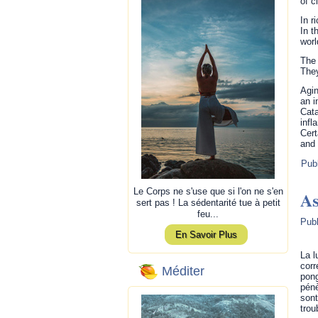
of c
In r
In t
worl
The 
They
Agin
an i
Cata
infl
Cert
and 
Pub
Le Corps ne s'use que si l'on ne s'en
A
sert pas ! La sédentarité tue à petit
feu...
Publ
En Savoir Plus
La l
corr
Méditer
pong
pénè
sont
trou