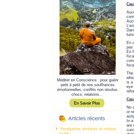
Cau
Aucu
comm
Aucu
L’as
Dans
lumi
En c
pas 
En f
foca
corn
foca
The 
whic
Méditer en Conscience : pour guérir
is a
petit à petit de nos souffrances
eye 
émotionnelles, conflits non résolus,
refr
chocs, relations...
Cau
En Savoir Plus
No c
or r
asti
Articles récents
In a
are 
Amalgames dentaires et métaux
curv
lourds