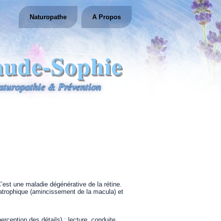
Naturopathe
A Propos
aude-Sophie
aturopathie & Prévention
est une maladie dégénérative de la rétine.
 atrophique (amincissement de la macula) et
erception des détails) : lecture, conduite,