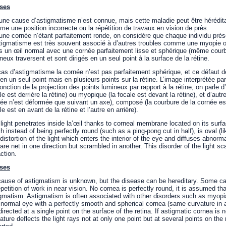
ses
ne cause d’astigmatisme n’est connue, mais cette maladie peut être hérédit
e une position incorrecte ou la répétition de travaux en vision de près.
ne cornée n’étant parfaitement ronde, on considère que chaque individu pré
tigmatisme est très souvent associé à d’autres troubles comme une myopie 
 un œil normal avec une cornée parfaitement lisse et sphérique (même courbu
neux traversent et sont dirigés en un seul point à la surface de la rétine.
as d’astigmatisme la cornée n’est pas parfaitement sphérique, et ce défaut d
en un seul point mais en plusieurs points sur la rétine. L’image interprétée pa
onction de la projection des points lumineux par rapport à la rétine, on parle
le est derrière la rétine) ou myopique (la focale est devant la rétine), et d’aut
ée n’est déformée que suivant un axe), composé (la courbure de la cornée es
le est en avant de la rétine et l’autre en arrière).
light penetrates inside la’œil thanks to corneal membrane located on its surf
h instead of being perfectly round (such as a ping-pong cut in half), is oval 
 distortion of the light which enters the interior of the eye and diffuses abnormal
are net in one direction but scrambled in another. This disorder of the light sca
action.
ses
ause of astigmatism is unknown, but the disease can be hereditary. Some ca
epetition of work in near vision. No cornea is perfectly round, it is assumed t
gmatism. Astigmatism is often associated with other disorders such as myopi
 normal eye with a perfectly smooth and spherical cornea (same curvature in al
directed at a single point on the surface of the retina. If astigmatic cornea is 
ature deflects the light rays not at only one point but at several points on the 