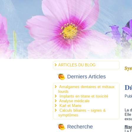
ARTICLES DU BLOG
Sys
Derniers Articles
Dé
Amalgames dentaires et métaux
lourds
Implants en titane et toxicité
Publ
Analyse médicale
Karl et Marie
La d
Calculs biliaires – signes &
Elle
symptômes
exsu
Recherche
R
is
La D