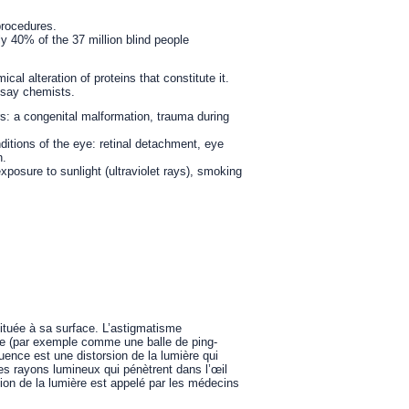
procedures.
ly 40% of the 37 million blind people
cal alteration of proteins that constitute it.
 say chemists.
s: a congenital malformation, trauma during
itions of the eye: retinal detachment, eye
n.
xposure to sunlight (ultraviolet rays), smoking
située à sa surface. L’astigmatisme
die (par exemple comme une balle de ping-
ence est une distorsion de la lumière qui
 les rayons lumineux qui pénètrent dans l’œil
sion de la lumière est appelé par les médecins