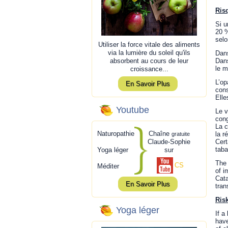
Ris
Si u
20 %
selo
Utiliser la force vitale des aliments
via la lumière du soleil qu'ils
Dans
absorbent au cours de leur
Dans
le 
croissance...
L’op
En Savoir Plus
cons
Elle
Youtube
Le v
cong
La c
Naturopathie
Chaîne
la r
gratuite
Claude-Sophie
Cert
taba
Yoga léger
sur
The 
CS
Méditer
of i
Cata
En Savoir Plus
tran
Ris
Yoga léger
If a
have