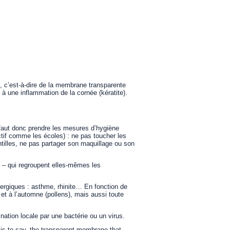
re, c’est-à-dire de la membrane transparente
e à une inflammation de la cornée (kératite).
l faut donc prendre les mesures d’hygiène
ctif comme les écoles) : ne pas toucher les
ntilles, ne pas partager son maquillage ou son
es – qui regroupent elles-mêmes les
lergiques : asthme, rhinite… En fonction de
et à l’automne (pollens), mais aussi toute
nation locale par une bactérie ou un virus.
t is to say, the transparent membrane that