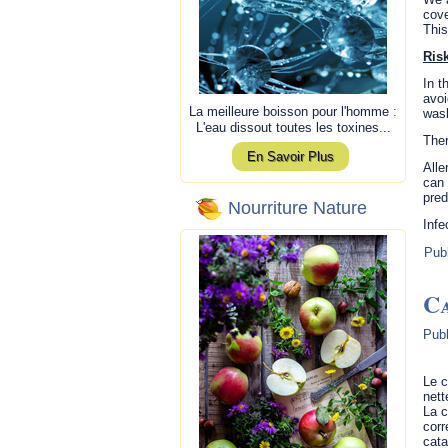
cove
This
Ris
In t
avoi
La meilleure boisson pour l'homme :
wash
L'eau dissout toutes les toxines...
Ther
En Savoir Plus
Alle
can 
pred
Nourriture Nature
Infe
Pub
C
Publ
Le c
nett
La c
corr
cata