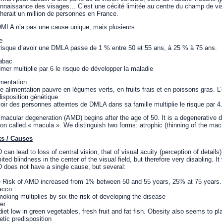
nnaissance des visages… C’est une cécité limitée au centre du champ de visio
herait un million de personnes en France.
MLA n’a pas une cause unique, mais plusieurs :
e
risque d’avoir une DMLA passe de 1 % entre 50 et 55 ans, à 25 % à 75 ans.
abac
mer multiplie par 6 le risque de développer la maladie
imentation
e alimentation pauvre en légumes verts, en fruits frais et en poissons gras. L
isposition génétique
oir des personnes atteintes de DMLA dans sa famille multiplie le risque par 4
macular degeneration (AMD) begins after the age of 50. It is a degenerative dis
ion called « macula ». We distinguish two forms: atrophic (thinning of the ma
ks / Causes
can lead to loss of central vision, that of visual acuity (perception of details)
mited blindness in the center of the visual field, but therefore very disabling. I
does not have a single cause, but several:
 Risk of AMD increased from 1% between 50 and 55 years, 25% at 75 years.
acco
oking multiplies by six the risk of developing the disease
er
diet low in green vegetables, fresh fruit and fat fish. Obesity also seems to pl
tic predisposition