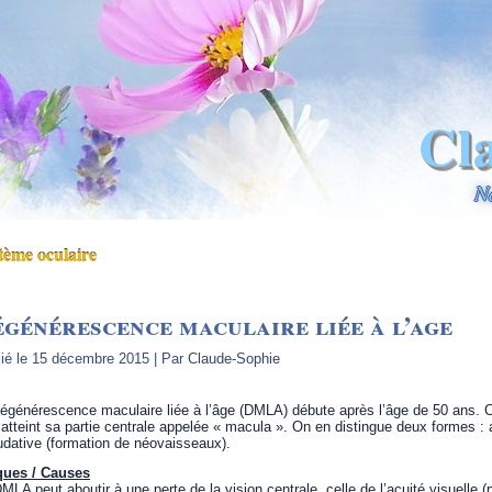
Cl
N
tème oculaire
générescence maculaire liée à l’age
ié le
15 décembre 2015
|
Par
Claude-Sophie
égénérescence maculaire liée à l’âge (DMLA) débute après l’âge de 50 ans. C’
 atteint sa partie centrale appelée « macula ». On en distingue deux formes :
dative (formation de néovaisseaux).
ques / Causes
MLA peut aboutir à une perte de la vision centrale, celle de l’acuité visuelle (p