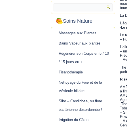
reco
touc
La D
Soins Nature
L’âg
-Le 
Massages aux Plantes
Le t
– Fu
Bains Vapeur aux plantes
L’al
– un
Régénérer son Corps en 5 / 10
Préd
– Av
/ 15 jours ou +
The 
port
Tisanothérapie
Ris
Nettoyage du Foie et de la
AMD 
Vésicule biliaire
a li
AMD 
Age
Sibo – Candidose, ou flore
-The
Tob
bactérienne désordonnée !
– Sm
Pow
Irrigation du Côlon
– A 
Gene