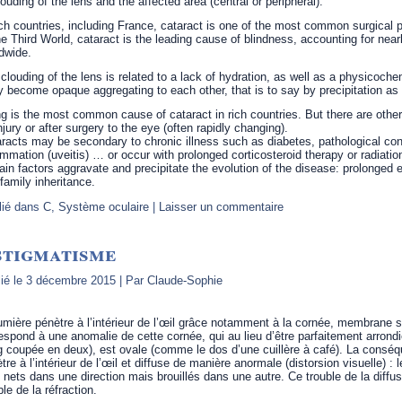
louding of the lens and the affected area (central or peripheral).
ich countries, including France, cataract is one of the most common surgical 
he Third World, cataract is the leading cause of blindness, accounting for near
dwide.
clouding of the lens is related to a lack of hydration, as well as a physicochemi
 become opaque aggregating to each other, that is to say by precipitation as
g is the most common cause of cataract in rich countries. But there are other
njury or after surgery to the eye (often rapidly changing).
racts may be secondary to chronic illness such as diabetes, pathological cond
ammation (uveitis) … or occur with prolonged corticosteroid therapy or radiatio
ain factors aggravate and precipitate the evolution of the disease: prolonged e
family inheritance.
lié dans
C
,
Système oculaire
|
Laisser un commentaire
stigmatisme
ié le
3 décembre 2015
|
Par
Claude-Sophie
umière pénètre à l’intérieur de l’œil grâce notamment à la cornée, membrane 
espond à une anomalie de cette cornée, qui au lieu d’être parfaitement arron
 coupée en deux), est ovale (comme le dos d’une cuillère à café). La conséqu
tre à l’intérieur de l’œil et diffuse de manière anormale (distorsion visuelle) :
 nets dans une direction mais brouillés dans une autre. Ce trouble de la diffu
ble de la réfraction.