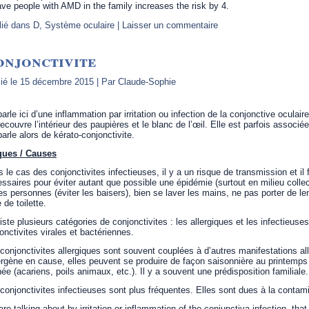
ve people with AMD in the family increases the risk by 4.
lié dans
D
,
Système oculaire
|
Laisser un commentaire
onjonctivite
ié le
15 décembre 2015
|
Par
Claude-Sophie
arle ici d’une inflammation par irritation ou infection de la conjonctive oculai
recouvre l’intérieur des paupières et le blanc de l’œil. Elle est parfois associé
arle alors de kérato-conjonctivite.
ques / Causes
 le cas des conjonctivites infectieuses, il y a un risque de transmission et i
ssaires pour éviter autant que possible une épidémie (surtout en milieu colle
es personnes (éviter les baisers), bien se laver les mains, ne pas porter de le
e de toilette.
xiste plusieurs catégories de conjonctivites : les allergiques et les infectieus
onctivites virales et bactériennes.
conjonctivites allergiques sont souvent couplées à d’autres manifestations al
lergène en cause, elles peuvent se produire de façon saisonnière au printemps 
née (acariens, poils animaux, etc.). Il y a souvent une prédisposition familiale.
conjonctivites infectieuses sont plus fréquentes. Elles sont dues à la contami
re talking about by irritation or inflammation of the conjunctiva infection, tha