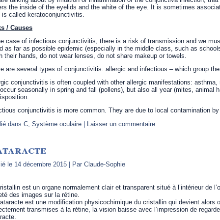
rs the inside of the eyelids and the white of the eye. It is sometimes associat
 is called keratoconjunctivitis.
ks / Causes
he case of infectious conjunctivitis, there is a risk of transmission and we 
d as far as possible epidemic (especially in the middle class, such as schools
 their hands, do not wear lenses, do not share makeup or towels.
e are several types of conjunctivitis: allergic and infectious – which group the
rgic conjunctivitis is often coupled with other allergic manifestations: asthma,
occur seasonally in spring and fall (pollens), but also all year (mites, animal ha
isposition.
ctious conjunctivitis is more common. They are due to local contamination by 
lié dans
C
,
Système oculaire
|
Laisser un commentaire
ataracte
ié le
14 décembre 2015
|
Par
Claude-Sophie
ristallin est un organe normalement clair et transparent situé à l’intérieur de l’œ
eté des images sur la rétine.
ataracte est une modification physicochimique du cristallin qui devient alors
ectement transmises à la rétine, la vision baisse avec l’impression de regard
racte.