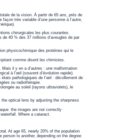
 totale de la vision. À partir de 65 ans, près de
 façon très variable d’une personne à l’autre,
hérique).
tions chirurgicales les plus courantes.
ès de 40 % des 37 millions d’aveugles de par
ration physicochimique des protéines qui le
cipitant comme disent les chimistes.
. Mais il y en a d’autres : une malformation
ical à l’œil (souvent d’évolution rapide).
états pathologiques de l’œil : décollement de
ngées ou radiothérapie.
olongée au soleil (rayons ultraviolets), le
 the optical lens by adjusting the sharpness
aque: the images are not correctly
 waterfall. Where a cataract.
 total. At age 65, nearly 20% of the population
ne person to another, depending on the degree