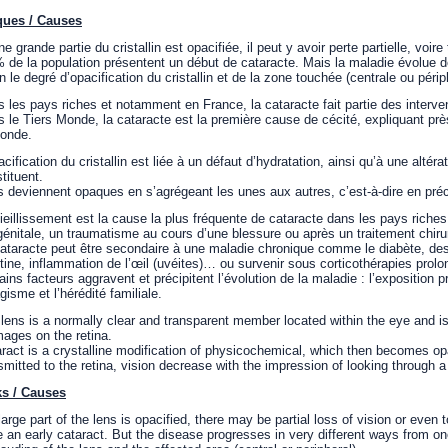
ques / Causes
ne grande partie du cristallin est opacifiée, il peut y avoir perte partielle, voire
 de la population présentent un début de cataracte. Mais la maladie évolue de
n le degré d’opacification du cristallin et de la zone touchée (centrale ou périp
 les pays riches et notamment en France, la cataracte fait partie des interven
 le Tiers Monde, la cataracte est la première cause de cécité, expliquant pr
monde.
acification du cristallin est liée à un défaut d’hydratation, ainsi qu’à une alté
tituent.
s deviennent opaques en s’agrégeant les unes aux autres, c’est-à-dire en pré
ieillissement est la cause la plus fréquente de cataracte dans les pays riches
énitale, un traumatisme au cours d’une blessure ou après un traitement chirurg
ataracte peut être secondaire à une maladie chronique comme le diabète, des 
étine, inflammation de l’œil (uvéites)… ou survenir sous corticothérapies prolo
ains facteurs aggravent et précipitent l’évolution de la maladie : l’exposition pr
gisme et l’hérédité familiale.
lens is a normally clear and transparent member located within the eye and is
mages on the retina.
ract is a crystalline modification of physicochemical, which then becomes op
smitted to the retina, vision decrease with the impression of looking through a
ks / Causes
 large part of the lens is opacified, there may be partial loss of vision or even
 an early cataract. But the disease progresses in very different ways from o