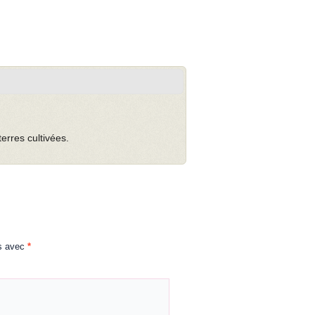
erres cultivées.
és avec
*