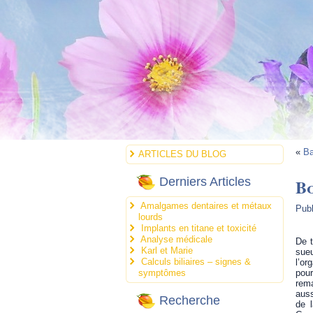
«
Ba
ARTICLES DU BLOG
B
Derniers Articles
Amalgames dentaires et métaux
Publ
lourds
Implants en titane et toxicité
Analyse médicale
De t
Karl et Marie
sue
Calculs biliaires – signes &
l’or
symptômes
pou
rema
auss
Recherche
de l