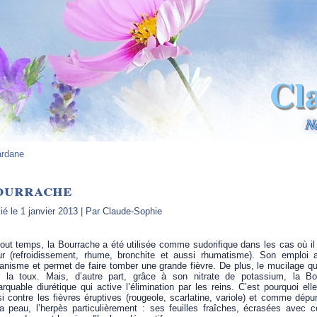
Cl
N
rdane
ourrache
ié le
1 janvier 2013
|
Par
Claude-Sophie
out temps, la Bourrache a été utilisée comme sudorifique dans les cas où il
ur (refroidissement, rhume, bronchite et aussi rhumatisme). Son emploi 
ganisme et permet de faire tomber une grande fièvre. De plus, le mucilage qu’
r la toux. Mais, d’autre part, grâce à son nitrate de potassium, la B
rquable diurétique qui active l’élimination par les reins. C’est pourquoi e
i contre les fièvres éruptives (rougeole, scarlatine, variole) et comme dépur
a peau, l’herpès particulièrement : ses feuilles fraîches, écrasées avec c