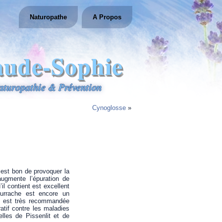
Naturopathe
A Propos
aude-Sophie
aturopathie & Prévention
Cynoglosse
»
 est bon de provoquer la
augmente l’épuration de
il contient est excellent
ourrache est encore un
lle est très recommandée
atif contre les maladies
elles de Pissenlit et de