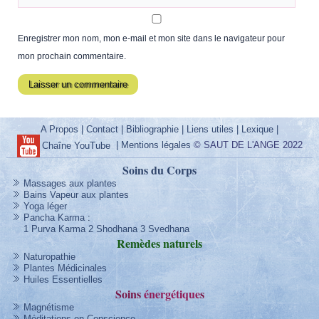
Enregistrer mon nom, mon e-mail et mon site dans le navigateur pour
mon prochain commentaire.
A Propos
|
Contact
|
Bibliographie
|
Liens utiles
|
Lexique
|
|
Mentions légales
© SAUT DE L'ANGE 2022
Chaîne YouTube
Soins du Corps
Massages aux plantes
Bains Vapeur aux plantes
Yoga léger
Pancha Karma
:
1 Purva Karma
2 Shodhana
3 Svedhana
Remèdes
naturels
Naturopathie
Plantes Médicinales
Huiles Essentielles
Soins
énergétique
s
Magnétisme
Méditations en Conscience