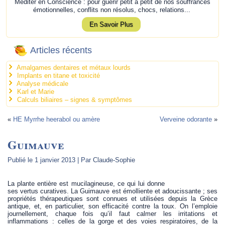
Méditer en Conscience : pour guérir petit à petit de nos souffrances
émotionnelles, conflits non résolus, chocs, relations...
En Savoir Plus
Articles récents
Amalgames dentaires et métaux lourds
Implants en titane et toxicité
Analyse médicale
Karl et Marie
Calculs biliaires – signes & symptômes
«
HE Myrrhe heerabol ou amère
Verveine odorante
»
Guimauve
Publié le
1 janvier 2013
|
Par
Claude-Sophie
La plante entière est mucilagineuse, ce qui lui donne
ses vertus curatives. La Guimauve est émolliente et adoucissante ; ses
propriétés thérapeutiques sont connues et utilisées depuis la Grèce
antique, et, en particulier, son efficacité contre la toux. On l’emploie
journellement, chaque fois qu’il faut calmer les irritations et
inflammations : celles de la gorge et des voies respiratoires, de la