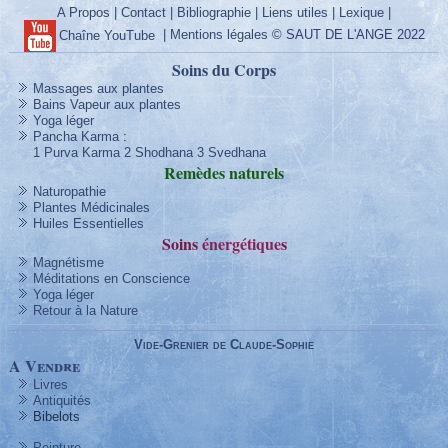
A Propos
|
Contact
|
Bibliographie
|
Liens utiles
|
Lexique
|
|
Mentions légales
© SAUT DE L'ANGE 2022
Chaîne YouTube
Soins du Corps
Massages aux plantes
Bains Vapeur aux plantes
Yoga léger
Pancha Karma
:
1 Purva Karma
2 Shodhana
3 Svedhana
Remèdes
naturels
Naturopathie
Plantes Médicinales
Huiles Essentielles
Soins
énergétique
s
Magnétisme
Méditations en Conscience
Yoga léger
Retour à la Nature
Vide-Grenier de Claude-Sophie
A Vendre
Livres
Antiquités
Bibelots
Peinture