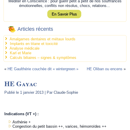
Méditer en Conscience : pour guérir petit à petit de nos souffrances
émotionnelles, conflits non résolus, chocs, relations...
En Savoir Plus
Articles récents
Amalgames dentaires et métaux lourds
Implants en titane et toxicité
Analyse médicale
Karl et Marie
Calculs biliaires – signes & symptômes
«
HE Gaulthérie couchée dit « wintergreen »
HE Oliban ou encens
»
HE Gayac
Publié le
1 janvier 2013
|
Par
Claude-Sophie
.
Indications (VT +) :
Asthénie +
Congestion du petit bassin ++, varices, hémorroïdes ++