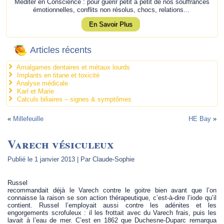
Méditer en Conscience : pour guérir petit à petit de nos souffrances
émotionnelles, conflits non résolus, chocs, relations...
En Savoir Plus
Articles récents
Amalgames dentaires et métaux lourds
Implants en titane et toxicité
Analyse médicale
Karl et Marie
Calculs biliaires – signes & symptômes
«
Millefeuille
HE Bay
»
Varech vésiculeux
Publié le
1 janvier 2013
|
Par
Claude-Sophie
Russel
recommandait déjà le Varech contre le goitre bien avant que l’on
connaisse la raison se son action thérapeutique, c’est-à-dire l’iode qu’il
contient. Russel l’employait aussi contre les adénites et les
engorgements scrofuleux : il les frottait avec du Varech frais, puis les
lavait à l’eau de mer. C’est en 1862 que Duchesne-Duparc remarqua