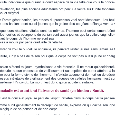
ellule individuelle que durant le court espace de la vie telle que vous la conc
révélation, les plus anciens éducateurs ont perçu la vérité sur l’unité fondam
al et végétal.
 l’arbre géant banian, les stades du processus vital sont identiques. Les feu
x des banians sont aussi jeunes que la graine d’où ce géant s’élança vers la 
que leurs réactions vitales sont les mêmes, l’homme peut certainement bénéf
les feuilles et bourgeons du banian sont aussi jeunes que la cellule originelle
ant le corps de l’homme ne sont pas
lés à mourir par perte graduelle de vitalité.
instar de l’ovule ou cellule originelle, ils peuvent rester jeunes sans jamais se 
érité, il n’y a pas de raison pour que le corps ne soit pas aussi jeune et charg
.
anian s’étend toujours, symbolisant la vie éternelle. Il ne meurt qu’accidentell
épitude, aucun processus de vieillissement susceptible de porter atteinte à la v
 pour la forme divine de l’homme. Il n’existe aucune loi de mort ou de décrép
essus inévitable de vieillissement des groupes de cellules humaines n’est su
uellement l’individu. La mort n’est donc qu’un accident évitable.
maladie est avant tout l’absence de santé (en hindou : Santi).
i est la douce et joyeuse paix de l’esprit, reflétée dans le corps par la pensée
mme subit généralement la décrépitude sénile, expression qui cache son ignor
ologique de sa pensée et de son corps.