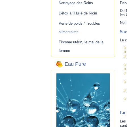
Nettoyage des Reins
Debo
De 1
Détox à l’Huile de Ricin
les 
Norm
Perte de poids / Troubles
Soc
alimentaires
Le c
Fibrome utérin, le mal de la
femme
Eau Pure
La 
Les 
san