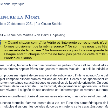
lié dans
Mystique
aincre la Mort
ié le
29 décembre 2021
|
Par
Claude-Sophie
ait « La Vie des Maîtres » de Baird T. Spalding
» Quand chacun connaît la Vérité et l’interprète correctement, n’est-
formes proviennent de la même source ? Ne sommes nous pas liés 
universelle de la pensée ? Ne formons-nous pas tous une grande fa
Chaque enfant, chaque homme ne fait-il pas partie de cette famille, q
Paroles du Siddha
rès Siddha, le corps humain se construit en partant d’une cellule individuel
nous aimons appeler frères plus jeunes et moins évolués. La cellule individuel
un processus répété de croissance et de subdivision, l’infime noyau d’une cell
let composé d’innombrables millions de cellules. Celles-ci se spécialisent en
ervent certaines caractéristiques essentielles de la cellule originelle. On pe
lambeau de la vie animale. Elle transmet, de génération en génération, la flamm
ture vivante. La lignée de ses ancêtres est ininterrompue et remonte au temps 
ellule originelle est douée d’une jeunesse éternelle, mais qu’en est-il des ce
eunesse éternelle, flamme latente de la vie, est l’une des caractéristiques de l
s multiples divisions, les cellules du corps ont retenu cette caractéristique.