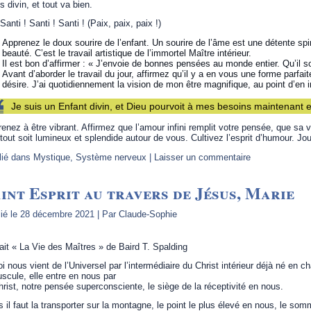
s divin, et tout va bien.
anti ! Santi ! Santi ! (Paix, paix, paix !)
Apprenez le doux sourire de l’enfant. Un sourire de l’âme est une détente spi
beauté. C’est le travail artistique de l’immortel Maître intérieur.
Il est bon d’affirmer : « J’envoie de bonnes pensées au monde entier. Qu’il so
Avant d’aborder le travail du jour, affirmez qu’il y a en vous une forme parfa
désire. J’ai quotidiennement la vision de mon être magnifique, au point d’en 
Je suis un Enfant divin, et Dieu pourvoit à mes besoins maintenant e
enez à être vibrant. Affirmez que l’amour infini remplit votre pensée, que sa vie
tout soit lumineux et splendide autour de vous. Cultivez l’esprit d’humour. Jo
lié dans
Mystique
,
Système nerveux
|
Laisser un commentaire
int Esprit au travers de Jésus, Marie
ié le
28 décembre 2021
|
Par
Claude-Sophie
ait « La Vie des Maîtres » de Baird T. Spalding
oi nous vient de l’Universel par l’intermédiaire du Christ intérieur déjà né e
scule, elle entre en nous par
hrist, notre pensée superconsciente, le siège de la réceptivité en nous.
s il faut la transporter sur la montagne, le point le plus élevé en nous, le somm