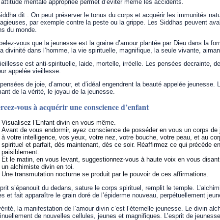
attitude mentale appropriée permet d’éviter même les accidents.
iddha dit : On peut préserver le tonus du corps et acquérir les immunités natu
agieuses, par exemple contre la peste ou la grippe. Les Siddhas peuvent av
ns du monde.
elez-vous que la jeunesse est la graine d’amour plantée par Dieu dans la for
la divinité dans l’homme, la vie spirituelle, magnifique, la seule vivante, aiman
ieillesse est anti-spirituelle, laide, mortelle, irréelle. Les pensées decrainte, 
eur appelée vieillesse.
pensées de joie, d’amour, et d’idéal engendrent la beauté appelée jeunesse. L
ant de la vérité, le joyau de la jeunesse.
rcez-vous à acquérir une conscience d’enfant
Visualisez l’Enfant divin en vous-même.
Avant de vous endormir, ayez conscience de posséder en vous un corps de jo
à votre intelligence, vos yeux, votre nez, votre bouche, votre peau, et au cor
spirituel et parfait, dès maintenant, dès ce soir. Réaffirmez ce qui précède 
paisiblement.
Et le matin, en vous levant, suggestionnez-vous à haute voix en vous disan
un alchimiste divin en toi.
Une transmutation nocturne se produit par le pouvoir de ces affirmations.
prit s’épanouit du dedans, sature le corps spirituel, remplit le temple. L’alchim
s et fait apparaître le grain doré de l’épiderme nouveau, perpétuellement jeune
érité, la manifestation de l’amour divin c’est l’éternelle jeunesse. Le divin a
inuellement de nouvelles cellules, jeunes et magnifiques. L’esprit de jeune