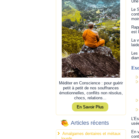
Une 
Le S
cont
moi
Rapp
est 
La v
laid
Les 
diam
Exe
Méditer en Conscience : pour guérir
petit à petit de nos souffrances
émotionnelles, conflits non résolus,
chocs, relations...
En Savoir Plus
L’Es
Articles récents
usée
En v
Amalgames dentaires et métaux
cont
lourds