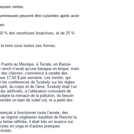
ousses vertes.
légumineuses peuvent être cuisinées après avoir
ées.
50 % des nourritures bioactives, et de 25 %
r la terre sous toutes ses formes.
a Puerta au Mexique, à Tecate, en Basse-
le ranch n’avait qu’une baraque en brique, mais
heté des chèvres, commencé à vendre des
pour 17,50 $ par semaine. Les invités, qui
nt les conférences de Szekely sur les règles
prit, du corps et de l’âme. Szekely était l’un
 artificiels, à l’utilisation croissante de
ouligné la menace de la pollution, du besoin
endre un bain de soleil sûr, et a parlé des
ençait à fonctionner toute l’année, des
ce au régime végétarien équilibré de Rancho la
farine raffinée, il était très en avance sur
tes en yoga et d’autres pratiques
tivités.