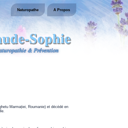
Naturopathe
A Propos
aude-Sophie
aturopathie & Prévention
ghetu Marmației, Roumanie) et décédé en
le.