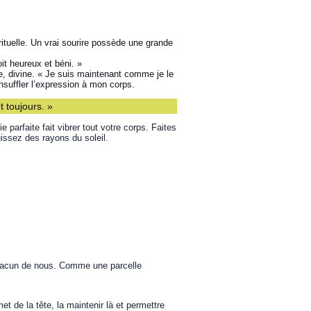
rituelle. Un vrai sourire possède une grande
it heureux et béni. »
ite, divine. « Je suis maintenant comme je le
insuffler l’expression à mon corps.
t toujours. »
 parfaite fait vibrer tout votre corps. Faites
uissez des rayons du soleil.
n chacun de nous. Comme une parcelle
et de la tête, la maintenir là et permettre