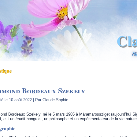
Cl
N
tique
dmond Bordeaux Szekely
ié le
10 août 2022
|
Par
Claude-Sophie
nd Bordeaux Szekely, né le 5 mars 1905 à Máramarossziget (aujourd’hui Si
, est un érudit hongrois, un philosophe et un expérimentateur de la vie naturel
graphie