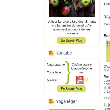
Pub
V
Utiliser la force vitale des aliments
Publ
via la lumière du soleil qu'ils
absorbent au cours de leur
croissance...
Extr
En Savoir Plus
Youtube
Naturopathie
Chaîne
gratuite
D’ap
Claude-Sophie
que 
Yoga léger
sur
Par 
CS
Méditer
comp
cons
du f
En Savoir Plus
créa
La c
Yoga léger
La j
leur