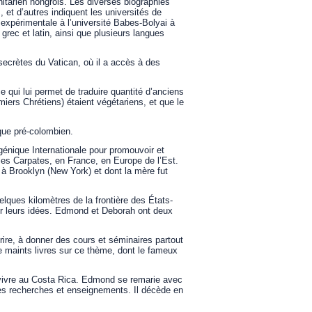
itarien hongrois. Les diverses biographies
 et d’autres indiquent les universités de
 expérimentale à l’université Babes-Bolyai à
rec et latin, ainsi que plusieurs langues
secrètes du Vatican, où il a accès à des
 qui lui permet de traduire quantité d’anciens
iers Chrétiens) étaient végétariens, et que le
que pré-colombien.
ogénique Internationale pour promouvoir et
les Carpates, en France, en Europe de l’Est.
à Brooklyn (New York) et dont la mère fut
elques kilomètres de la frontière des États-
ter leurs idées. Edmond et Deborah ont deux
ire, à donner des cours et séminaires partout
e maints livres sur ce thème, dont le fameux
 vivre au Costa Rica. Edmond se remarie avec
es recherches et enseignements. Il décède en