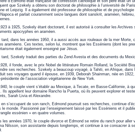
ère d’Edmond était française de confession catholique et son père était un un
quent que Szekely a obtenu son doctorat de philosophie à l’université de Paris,
ne et Leipzig. Il a également été professeur de philosophie et de psychologie
-Napoca et parlait couramment seize langues dont sanskrit, araméen, hébreu, g
ernes.
923 à 1925, Szekely étant doctorant, il est autorisé à consulter les Archives 
uments apocryphes en araméen.
 tard, dans les années 1950, il a aussi accès aux rouleaux de la mer Morte, ce
es araméens. Ces textes, selon lui, montrent que les Esséniens (dont les prem
tarisme était également enseigné par Jésus.
 tard, Szekely traduit des parties du Zend Avesta et des documents du Mexi
928, il fonde, avec le prix Nobel de littérature Romain Rolland, la Société Bi
ndre ses recherches. Szekely a beaucoup voyagé, à Tahiti, en Afrique, dans 
éduit ses voyages quand il épouse, en 1939, Deborah Shainman, née en 1922, 
-présidente de l’association végétarienne de New York.
940, le couple vient s’établir au Mexique, à Tecate, en Basse-Californie, à qu
. Ils appellent leur domaine Rancho la Puerta, où ils peuvent explorer et tes
nts, Sarah Livia et Alexandre.
 en s’occupant de son ranch, Edmond poursuit ses recherches, continue d’écr
 le monde. Passionné par l’enseignement laissé par les Esséniens et il publi
angile essénien » en quatre volumes.
 les années 1970, le couple divorce et Edmond se retire du ranch pour aller
a Nilsson, son assistante depuis longtemps, et continue à se consacrer à s
9.