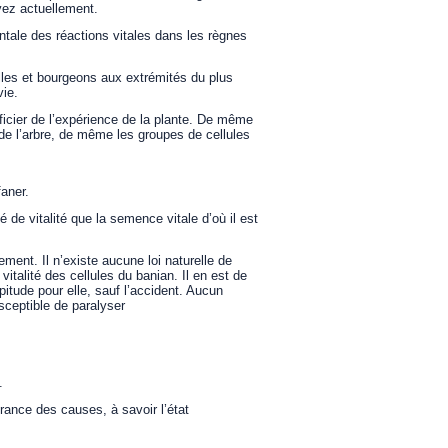
evez actuellement.
entale des réactions vitales dans les règnes
illes et bourgeons aux extrémités du plus
vie.
icier de l’expérience de la plante. De même
 de l’arbre, de même les groupes de cellules
faner.
é de vitalité que la semence vitale d’où il est
ement. Il n’existe aucune loi naturelle de
italité des cellules du banian. Il en est de
itude pour elle, sauf l’accident. Aucun
sceptible de paralyser
.
ance des causes, à savoir l’état