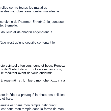
relles contre toutes les maladies
aler des microbes sans tomber malades le
me divine de l’homme. En vérité, la jeunesse
te, éternelle.
de douleur, et de chagrin engendrent la
’âge n’est qu’une coquille contenant le
ie spirituelle toujours jeune et beau. Pensez
ps de l’Enfant divin. Tout cela est en vous,
en le méditant avant de vous endormir
t à vous-même : Eh bien, mon cher X…, il y a
iste intérieur a provoqué la chute des cellules
 et frais.
lchimiste est dans mon temple, fabriquant
sse est dans mon temple dans la forme de mon