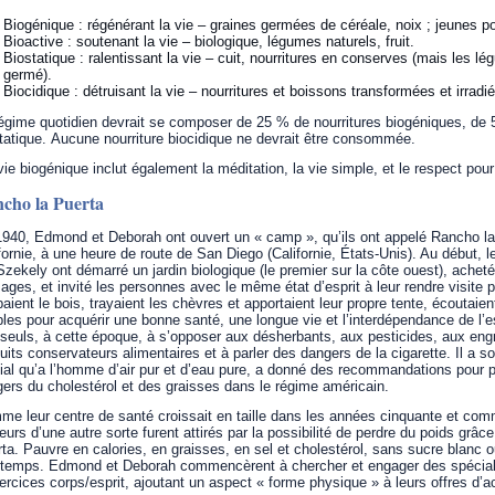
Biogénique : régénérant la vie – graines germées de céréale, noix ; jeunes p
Bioactive : soutenant la vie – biologique, légumes naturels, fruit.
Biostatique : ralentissant la vie – cuit, nourritures en conserves (mais les 
germé).
Biocidique : détruisant la vie – nourritures et boissons transformées et irradi
égime quotidien devrait se composer de 25 % de nourritures biogéniques, de 
tatique. Aucune nourriture biocidique ne devrait être consommée.
ie biogénique inclut également la méditation, la vie simple, et le respect pou
cho la Puerta
940, Edmond et Deborah ont ouvert un « camp », qu’ils ont appelé Rancho l
fornie, à une heure de route de San Diego (Californie, États-Unis). Au début, 
Szekely ont démarré un jardin biologique (le premier sur la côte ouest), ac
ages, et invité les personnes avec le même état d’esprit à leur rendre visite 
aient le bois, trayaient les chèvres et apportaient leur propre tente, écoutaie
les pour acquérir une bonne santé, une longue vie et l’interdépendance de l’es
seuls, à cette époque, à s’opposer aux désherbants, aux pesticides, aux engrais
uits conservateurs alimentaires et à parler des dangers de la cigarette. Il a s
ial qu’a l’homme d’air pur et d’eau pure, a donné des recommandations pour pr
ers du cholestérol et des graisses dans le régime américain.
e leur centre de santé croissait en taille dans les années cinquante et comm
teurs d’une autre sorte furent attirés par la possibilité de perdre du poids grâ
ta. Pauvre en calories, en graisses, en sel et cholestérol, sans sucre blanc ou 
temps. Edmond et Deborah commencèrent à chercher et engager des spécialis
ercices corps/esprit, ajoutant un aspect « forme physique » à leurs offres d’ac