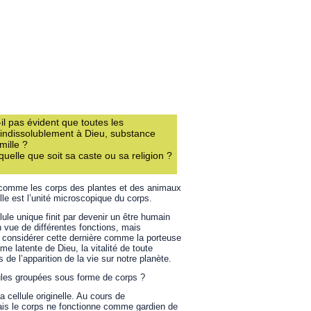
il pas évident que toutes les
indissolublement à Dieu, substance
mille ?
uelle que soit sa caste ou sa religion ?
le comme les corps des plantes et des animaux
le est l’unité microscopique du corps.
ule unique finit par devenir un être humain
 vue de différentes fonctions, mais
ut considérer cette dernière comme la porteuse
e latente de Dieu, la vitalité de toute
de l’apparition de la vie sur notre planète.
llules groupées sous forme de corps ?
a cellule originelle. Au cours de
 Mais le corps ne fonctionne comme gardien de