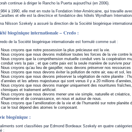
rah continue à diriger le Rancho la Puerta aujourd’hui (en 2006).
984 à 1990, elle met en route la Fondation Inter-Américaine, qui travaille av
Caraïbes et elle est la directrice et fondatrice des hôtels Wyndham Internation
a Nilsson Szekely a assuré la direction de la Société biogénique internationa
iété biogénique internationale – Credo :
redo de la Société biogénique internationale est formulé comme suit :
Nous croyons que notre possession la plus précieuse est la vie.
Nous croyons que nous devons mobiliser toutes les forces de la vie contre l
Nous croyons que la compréhension mutuelle conduit vers la coopération mut
conduit vers la paix ; et que cette paix est la seule manière de survivre pour
Nous croyons qu’au lieu de gaspiller, nous devons préserver nos ressources na
Nous croyons que nous devons éviter la pollution de notre air, eau et sol, les
Nous croyons que nous devons préserver la végétation de notre planète : l’hu
d’années et les arbres majestueux qui sont venus il y a 20 millions d’années,
Nous croyons que nous devons manger uniquement des nourritures fraîches, 
chimiques et traitement artificiel.
Nous croyons que nous devons mener une vie simple, naturelle et créatrice, 
d’harmonie et de connaissance, en nous et autour de nous.
Nous croyons que l’amélioration de la vie et de l’humanité sur notre planète 
car le tout dépend des atomes le composant.
vie biogénique :
aliments sont classifiées par Edmond Bordeaux Szekely en quatre catégories, s
té :