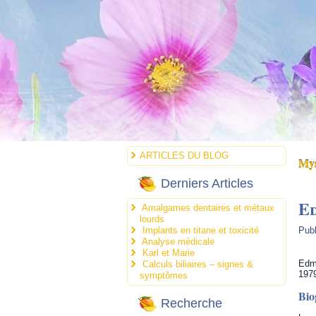
ARTICLES DU BLOG
Mys
Derniers Articles
E
Amalgames dentaires et métaux
lourds
Implants en titane et toxicité
Publ
Analyse médicale
Karl et Marie
Edmo
Calculs biliaires – signes &
1979
symptômes
Bio
Recherche