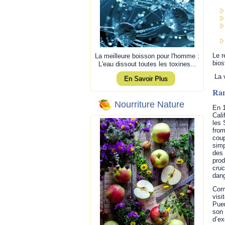
Le r
La meilleure boisson pour l'homme :
bios
L'eau dissout toutes les toxines...
La v
En Savoir Plus
Ran
Nourriture Nature
En 1
Cali
les 
from
coup
simp
des 
prod
cruc
dang
Comm
visi
Puer
son 
d’ex