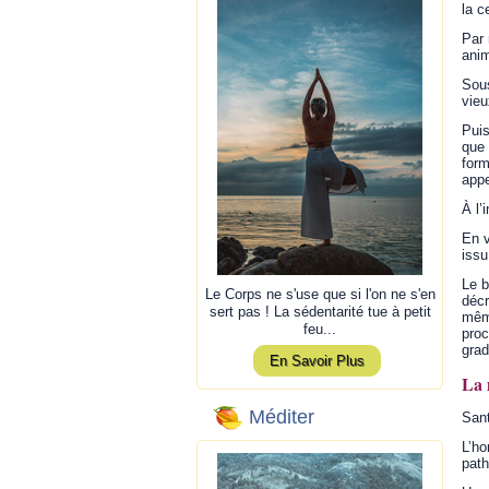
la c
Par 
anim
Sous
vieu
Puis
que 
form
appe
À l’
En v
issu
Le b
Le Corps ne s'use que si l'on ne s'en
décr
sert pas ! La sédentarité tue à petit
même
feu...
proc
grad
En Savoir Plus
La 
Méditer
Sant
L’ho
path