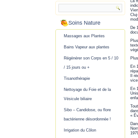
La m
indi
Vien
Cluj
mod
Soins Nature
De 1
doc
Massages aux Plantes
Plus
text
Bains Vapeur aux plantes
végé
Régénérer son Corps en 5 / 10
Plus
En 1
/ 15 jours ou +
répa
Il r
Tisanothérapie
vice
En 1
Nettoyage du Foie et de la
Unis
enfa
Vésicule biliaire
Tout
Sibo – Candidose, ou flore
dans
« Év
bactérienne désordonnée !
Dans
Norm
Irrigation du Côlon
197