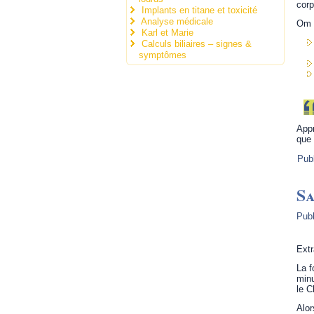
corp
Implants en titane et toxicité
Analyse médicale
Om S
Karl et Marie
Calculs biliaires – signes &
symptômes
Appr
que 
Pub
Sa
Publ
Extr
La f
minu
le C
Alor