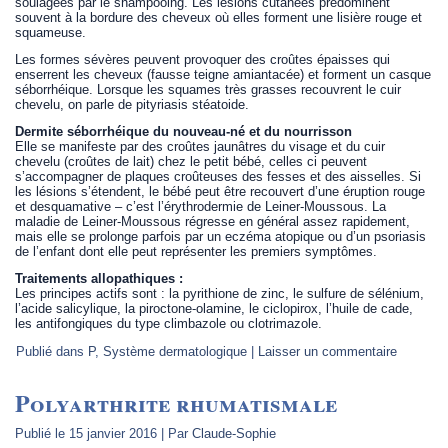
soulagées par le shampooing. Les lésions cutanées prédominent
souvent à la bordure des cheveux où elles forment une lisière rouge et
squameuse.
Les formes sévères peuvent provoquer des croûtes épaisses qui
enserrent les cheveux (fausse teigne amiantacée) et forment un casque
séborrhéique. Lorsque les squames très grasses recouvrent le cuir
chevelu, on parle de pityriasis stéatoide.
Dermite séborrhéique du nouveau-né et du nourrisson
Elle se manifeste par des croûtes jaunâtres du visage et du cuir
chevelu (croûtes de lait) chez le petit bébé, celles ci peuvent
s’accompagner de plaques croûteuses des fesses et des aisselles. Si
les lésions s’étendent, le bébé peut être recouvert d’une éruption rouge
et desquamative – c’est l’érythrodermie de Leiner-Moussous. La
maladie de Leiner-Moussous régresse en général assez rapidement,
mais elle se prolonge parfois par un eczéma atopique ou d’un psoriasis
de l’enfant dont elle peut représenter les premiers symptômes.
Traitements allopathiques :
Les principes actifs sont : la pyrithione de zinc, le sulfure de sélénium,
l’acide salicylique, la piroctone-olamine, le ciclopirox, l’huile de cade,
les antifongiques du type climbazole ou clotrimazole.
Publié dans
P
,
Système dermatologique
|
Laisser un commentaire
Polyarthrite rhumatismale
Publié le
15 janvier 2016
|
Par
Claude-Sophie