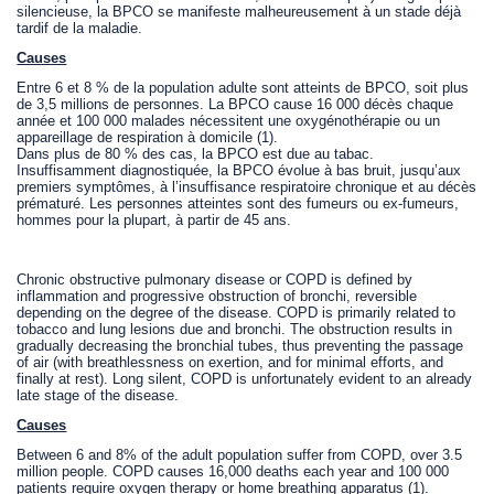
silencieuse, la BPCO se manifeste malheureusement à un stade déjà
tardif de la maladie.
Causes
Entre 6 et 8 % de la population adulte sont atteints de BPCO, soit plus
de 3,5 millions de personnes. La BPCO cause 16 000 décès chaque
année et 100 000 malades nécessitent une oxygénothérapie ou un
appareillage de respiration à domicile (1).
Dans plus de 80 % des cas, la BPCO est due au tabac.
Insuffisamment diagnostiquée, la BPCO évolue à bas bruit, jusqu’aux
premiers symptômes, à l’insuffisance respiratoire chronique et au décès
prématuré. Les personnes atteintes sont des fumeurs ou ex-fumeurs,
hommes pour la plupart, à partir de 45 ans.
Chronic obstructive pulmonary disease or COPD is defined by
inflammation and progressive obstruction of bronchi, reversible
depending on the degree of the disease. COPD is primarily related to
tobacco and lung lesions due and bronchi. The obstruction results in
gradually decreasing the bronchial tubes, thus preventing the passage
of air (with breathlessness on exertion, and for minimal efforts, and
finally at rest). Long silent, COPD is unfortunately evident to an already
late stage of the disease.
Causes
Between 6 and 8% of the adult population suffer from COPD, over 3.5
million people. COPD causes 16,000 deaths each year and 100 000
patients require oxygen therapy or home breathing apparatus (1).