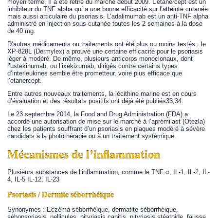
moyen terme. Il a été retiré du marché début 2009. L’étanercept est un
inhibiteur du TNF alpha qui a une bonne efficacité sur l’atteinte cutanée
mais aussi articulaire du psoriasis. L’adalimumab est un anti-TNF alpha
administré en injection sous-cutanée toutes les 2 semaines à la dose
de 40 mg.
D’autres médicaments ou traitements ont été plus ou moins testés : le
XP-828L (Dermylex) a prouvé une certaine efficacité pour le psoriasis
léger à modéré. De même, plusieurs anticorps monoclonaux, dont
l’ustekinumab, ou l’ixekizumab, dirigés contre certains types
d’interleukines semble être prometteur, voire plus efficace que
l’etanercept.
Entre autres nouveaux traitements, la lécithine marine est en cours
d’évaluation et des résultats positifs ont déjà été publiés33,34.
Le 23 septembre 2014, la Food and Drug Administration (FDA) a
accordé une autorisation de mise sur le marché à l’aprémilast (Otezla)
chez les patients souffrant d’un psoriasis en plaques modéré à sévère
candidats à la photothérapie ou à un traitement systémique.
Mécanismes de l’inflammation
Plusieurs substances de l’inflammation, comme le TNF α, IL-1, IL-2, IL-
4, IL-5 IL-12, IL-23
Psoriasis / Dermite séborrhéique
Synonymes : Eczéma séborrhéique, dermatite séborrhéique,
sébopsoriasis, pellicules, pityriasis capitis, pityriasis stéatoide, fausse