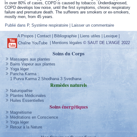
In over 80% of cases, COPD is caused by tobacco. Underdiagnosed,
COPD develops low noise, until the first symptoms, chronic respiratory
failure and premature death. The sufferers are smokers or ex-smokers,
mostly men, from 45 years.
Publié dans
P
,
Système respiratoire
|
Laisser un commentaire
A Propos
|
Contact
|
Bibliographie
|
Liens utiles
|
Lexique
|
|
Mentions légales
© SAUT DE L'ANGE 2022
Chaîne YouTube
Soins du Corps
Massages aux plantes
Bains Vapeur aux plantes
Yoga léger
Pancha Karma
:
1 Purva Karma
2 Shodhana
3 Svedhana
Remèdes
naturels
Naturopathie
Plantes Médicinales
Huiles Essentielles
Soins
énergétique
s
Magnétisme
Méditations en Conscience
Yoga léger
Retour à la Nature