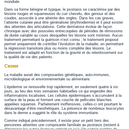
mondiale.
Dans sa forme bénigne et typique, le psoriasis se caractérise par des
lésions rouges et squameuses du cuir chevelu, des genoux et des
coudes, associée à une atteinte des ongles. Dans les cas graves,
l’atteinte cutanée peut être généralisée (érythrodermie) et il peut exister
des atteintes des articulations. Cette dermatose évolue de façon
chronique avec des poussées entrecoupées de périodes de rémissions
de durée variable au cours desquelles les lésions sont minimes. Aucun
traitement permettant la guérison n’est connu ; le traitement proposé
permet uniquement de contrôler l’évolution de la maladie, en permettant
la régression transitoire plus ou moins complète des lésions. Le
traitement est adapté en fonction de la gravité et du retentissement sur
la qualité de vie des patients.
Causes
La maladie aurait des composantes génétiques, auto-immunes,
microbiologique et environnementale ou alimentaire.
L’épiderme se renouvelle trop rapidement, en seulement quatre à six
jours, au lieu des trois semaines habituelles ce qui engendre des
inflammations localisées. Les cellules épidermiques s’accumulent à la
surface de la peau et forment une couche de pellicules blanches
appelées squames. Parfaitement inoffensives, celles-ci ont pourtant le
désavantage d’être inesthétiques. La présence de nombreux leucocytes
dans le derme a suggéré le rôle du système immunitaire.
Comme indiqué précédemment, il existe pour un petit tiers des
personnes atteintes une composante familiale au psoriasis (restent à