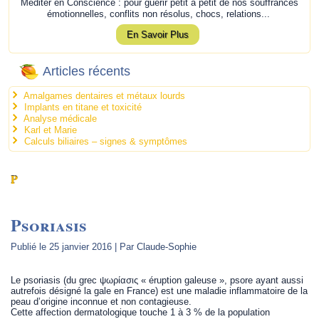
Méditer en Conscience : pour guérir petit à petit de nos souffrances
émotionnelles, conflits non résolus, chocs, relations...
En Savoir Plus
Articles récents
Amalgames dentaires et métaux lourds
Implants en titane et toxicité
Analyse médicale
Karl et Marie
Calculs biliaires – signes & symptômes
P
Psoriasis
Publié le
25 janvier 2016
|
Par
Claude-Sophie
Le psoriasis (du grec ψωρίασις « éruption galeuse », psore ayant aussi
autrefois désigné la gale en France) est une maladie inflammatoire de la
peau d’origine inconnue et non contagieuse.
Cette affection dermatologique touche 1 à 3 % de la population