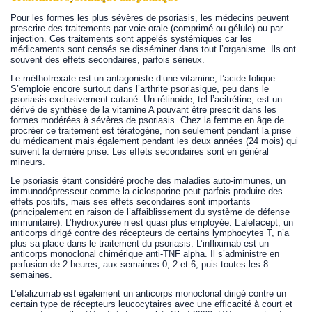
Pour les formes les plus sévères de psoriasis, les médecins peuvent
prescrire des traitements par voie orale (comprimé ou gélule) ou par
injection. Ces traitements sont appelés systémiques car les
médicaments sont censés se disséminer dans tout l’organisme. Ils ont
souvent des effets secondaires, parfois sérieux.
Le méthotrexate est un antagoniste d’une vitamine, l’acide folique.
S’emploie encore surtout dans l’arthrite psoriasique, peu dans le
psoriasis exclusivement cutané. Un rétinoïde, tel l’acitrétine, est un
dérivé de synthèse de la vitamine A pouvant être prescrit dans les
formes modérées à sévères de psoriasis. Chez la femme en âge de
procréer ce traitement est tératogène, non seulement pendant la prise
du médicament mais également pendant les deux années (24 mois) qui
suivent la dernière prise. Les effets secondaires sont en général
mineurs.
Le psoriasis étant considéré proche des maladies auto-immunes, un
immunodépresseur comme la ciclosporine peut parfois produire des
effets positifs, mais ses effets secondaires sont importants
(principalement en raison de l’affaiblissement du système de défense
immunitaire). L’hydroxyurée n’est quasi plus employée. L’alefacept, un
anticorps dirigé contre des récepteurs de certains lymphocytes T, n’a
plus sa place dans le traitement du psoriasis. L’infliximab est un
anticorps monoclonal chimérique anti-TNF alpha. Il s’administre en
perfusion de 2 heures, aux semaines 0, 2 et 6, puis toutes les 8
semaines.
L’efalizumab est également un anticorps monoclonal dirigé contre un
certain type de récepteurs leucocytaires avec une efficacité à court et