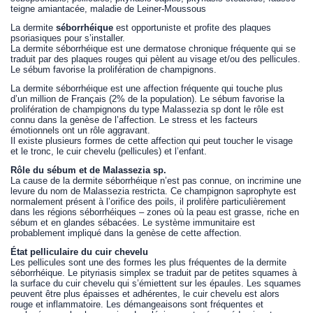
teigne amiantacée, maladie de Leiner-Moussous
La dermite
séborrhéique
est opportuniste et profite des plaques
psoriasiques pour s’installer.
La dermite séborrhéique est une dermatose chronique fréquente qui se
traduit par des plaques rouges qui pèlent au visage et/ou des pellicules.
Le sébum favorise la prolifération de champignons.
La dermite séborrhéique est une affection fréquente qui touche plus
d’un million de Français (2% de la population). Le sébum favorise la
prolifération de champignons du type Malassezia sp dont le rôle est
connu dans la genèse de l’affection. Le stress et les facteurs
émotionnels ont un rôle aggravant.
Il existe plusieurs formes de cette affection qui peut toucher le visage
et le tronc, le cuir chevelu (pellicules) et l’enfant.
Rôle du sébum et de Malassezia sp.
La cause de la dermite séborrhéique n’est pas connue, on incrimine une
levure du nom de Malassezia restricta. Ce champignon saprophyte est
normalement présent à l’orifice des poils, il prolifère particulièrement
dans les régions séborrhéiques – zones où la peau est grasse, riche en
sébum et en glandes sébacées. Le système immunitaire est
probablement impliqué dans la genèse de cette affection.
État pelliculaire du cuir chevelu
Les pellicules sont une des formes les plus fréquentes de la dermite
séborrhéique. Le pityriasis simplex se traduit par de petites squames à
la surface du cuir chevelu qui s’émiettent sur les épaules. Les squames
peuvent être plus épaisses et adhérentes, le cuir chevelu est alors
rouge et inflammatoire. Les démangeaisons sont fréquentes et