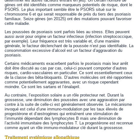
déterminer les autres facteurs entrant en jeu). Un certain nombre de
gènes ont été identifiés comme marqueurs potentiels de risque, dont le
PSORS. Le plus important semble être le PSORS situé sur le
chromosome 6 et qui serait responsable de près du tiers des psoriasis
familiaux. Seize gènes (en 20125) ont des mutations pouvant favoriser
cette maladie.
Les poussées de psoriasis sont parfois liées au stress. Elles peuvent
aussi avoir pour origine un facteur infectieux (infection streptococcique,
par exemple). Leur fréquence est très variable et, d’une manière
générale, le facteur déclenchant de la poussée n’est pas identifiable. La
consommation excessive d’alcool est un facteur d’aggravation du
psoriasis.
Certains médicaments exacerbent parfois le psoriasis mais leur arrêt
doit être discuté au cas par cas, celui-ci pouvant comporter d’autres
risques, cardio-vasculaires en particulier. Ce sont essentiellement ceux
de la classe des bêta-bloquants. D’autres molécules ont été rapportées
comme potentiellement aggravantes, avec un risque cependant
moindre. Ce sont les sartans et l’énalapril.
Au contraire, l’exposition solaire a un rôle protecteur net. Durant la
grossesse, une diminution des poussées avec une aggravation par
contre à la suite de celle-ci est généralement observée. Le mécanisme
invoqué est celui d’une immuno-modulation par les taux élevés de
progestérone et d’œstrogènes qui entraînent une stimulation de
l’immunité dépendant des lymphocytes B mais une diminution de
l’activité immunitaire des lymphocytes T. La progestérone est reconnue
comme ayant un rôle immuno-modulateur clé durant la grossesse.
Traitement systémique allopathique