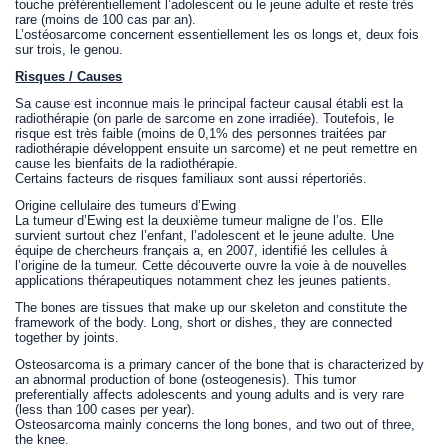
touche préférentiellement l’adolescent ou le jeune adulte et reste très
rare (moins de 100 cas par an).
L’ostéosarcome concernent essentiellement les os longs et, deux fois
sur trois, le genou.
Risques / Causes
Sa cause est inconnue mais le principal facteur causal établi est la
radiothérapie (on parle de sarcome en zone irradiée). Toutefois, le
risque est très faible (moins de 0,1% des personnes traitées par
radiothérapie développent ensuite un sarcome) et ne peut remettre en
cause les bienfaits de la radiothérapie.
Certains facteurs de risques familiaux sont aussi répertoriés.
Origine cellulaire des tumeurs d’Ewing
La tumeur d’Ewing est la deuxième tumeur maligne de l’os. Elle
survient surtout chez l’enfant, l’adolescent et le jeune adulte. Une
équipe de chercheurs français a, en 2007, identifié les cellules à
l’origine de la tumeur. Cette découverte ouvre la voie à de nouvelles
applications thérapeutiques notamment chez les jeunes patients.
The bones are tissues that make up our skeleton and constitute the
framework of the body. Long, short or dishes, they are connected
together by joints.
Osteosarcoma is a primary cancer of the bone that is characterized by
an abnormal production of bone (osteogenesis). This tumor
preferentially affects adolescents and young adults and is very rare
(less than 100 cases per year).
Osteosarcoma mainly concerns the long bones, and two out of three,
the knee.