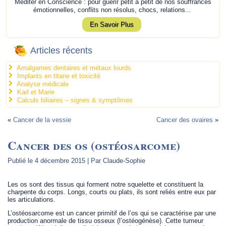
Méditer en Conscience : pour guérir petit à petit de nos souffrances
émotionnelles, conflits non résolus, chocs, relations...
En Savoir Plus
Articles récents
Amalgames dentaires et métaux lourds
Implants en titane et toxicité
Analyse médicale
Karl et Marie
Calculs biliaires – signes & symptômes
«
Cancer de la vessie
Cancer des ovaires
»
Cancer des os (ostéosarcome)
Publié le
4 décembre 2015
|
Par
Claude-Sophie
Les os sont des tissus qui forment notre squelette et constituent la
charpente du corps. Longs, courts ou plats, ils sont reliés entre eux par
les articulations.
L’ostéosarcome est un cancer primitif de l’os qui se caractérise par une
production anormale de tissu osseux (l’ostéogénèse). Cette tumeur