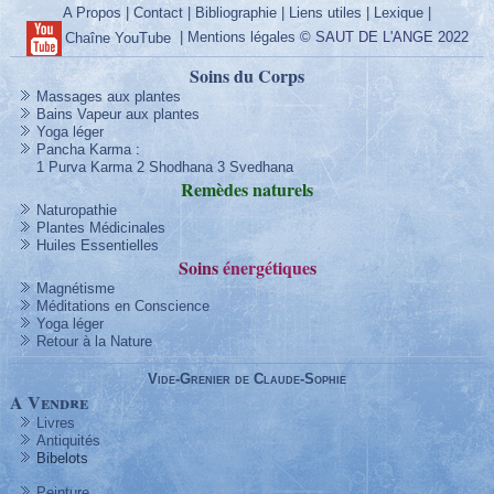
A Propos
|
Contact
|
Bibliographie
|
Liens utiles
|
Lexique
|
|
Mentions légales
© SAUT DE L'ANGE 2022
Chaîne YouTube
Soins du Corps
Massages aux plantes
Bains Vapeur aux plantes
Yoga léger
Pancha Karma
:
1 Purva Karma
2 Shodhana
3 Svedhana
Remèdes
naturels
Naturopathie
Plantes Médicinales
Huiles Essentielles
Soins
énergétique
s
Magnétisme
Méditations en Conscience
Yoga léger
Retour à la Nature
Vide-Grenier de Claude-Sophie
A Vendre
Livres
Antiquités
Bibelots
Peinture