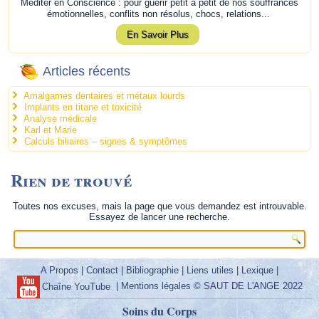
Méditer en Conscience : pour guérir petit à petit de nos souffrances
émotionnelles, conflits non résolus, chocs, relations...
En Savoir Plus
Articles récents
Amalgames dentaires et métaux lourds
Implants en titane et toxicité
Analyse médicale
Karl et Marie
Calculs biliaires – signes & symptômes
Rien de trouvé
Toutes nos excuses, mais la page que vous demandez est introuvable.
Essayez de lancer une recherche.
A Propos
|
Contact
|
Bibliographie
|
Liens utiles
|
Lexique
|
|
Mentions légales
© SAUT DE L'ANGE 2022
Chaîne YouTube
Soins du Corps