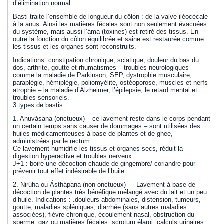
d’élimination normal.
Basti traite l’ensemble de longueur du côlon : de la valve iléocécale
à la anus. Ainsi les matières fécales sont non seulement évacuées
du système, mais aussi l’áma (toxines) est retiré des tissus. En
outre la fonction du côlon équilibrée et saine est restaurée comme
les tissus et les organes sont reconstruits.
Indications: constipation chronique, sciatique, douleur du bas du
dos, arthrite, goutte et rhumatismes – troubles neurologiques
comme la maladie de Parkinson, SEP, dystrophie musculaire,
paraplégie, hémiplégie, poliomyélite, ostéoporose, muscles et nerfs
atrophie – la maladie d’Alzheimer, l’épilepsie, le retard mental et
troubles sensoriels.
3 types de bastis :
1. Anuvásana (onctueux) – ce lavement reste dans le corps pendant
un certain temps sans causer de dommages – sont utilisées des
huiles médicamenteuses à base de plantes et de ghee,
administrées par le rectum.
Ce lavement humidifie les tissus et organes secs, réduit la
digestion hyperactive et troubles nerveux.
J+1 : boire une décoction chaude de gingembre/ coriandre pour
prévenir tout effet indésirable de l’huile.
2. Nirúha ou Ásthápana (non onctueux) — Lavement à base de
décoction de plantes très bénéfique mélangé avec du lait et un peu
d’huile. Indications : .douleurs abdominales, distension, tumeurs,
goutte, maladies spléniques, diarrhée (sans autres maladies
associées), fièvre chronique, écoulement nasal, obstruction du
sperme, gaz ou matières fécales, scrotum élargi, calculs urinaires,