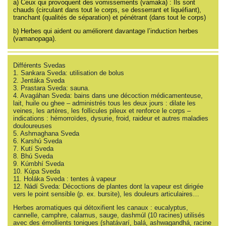
a) Ceux qui provoquent des vomissements (vamaka) : Ils sont
chauds (circulant dans tout le corps, se desserrant et liquéfiant),
tranchant (qualités de séparation) et pénétrant (dans tout le corps)
b) Herbes qui aident ou améliorent davantage l’induction herbes
(vamanopaga).
Différents Svedas
1. Sankara Sveda: utilisation de bolus
2. Jentáka Sveda
3. Prastara Sveda: sauna.
4. Avagáhan Sveda: bains dans une décoction médicamenteuse,
lait, huile ou ghee – administrés tous les deux jours : dilate les
veines, les artères, les follicules pileux et renforce le corps –
indications : hémorroïdes, dysurie, froid, raideur et autres maladies
douloureuses
5. Ashmaghana Sveda
6. Karshú Sveda
7. Kutí Sveda
8. Bhú Sveda
9. Kúmbhí Sveda
10. Kúpa Sveda
11. Holáka Sveda : tentes à vapeur
12. Nádí Sveda: Décoctions de plantes dont la vapeur est dirigée
vers le point sensible (p. ex. bursite), les douleurs articulaires…
Herbes aromatiques qui détoxifient les canaux : eucalyptus,
cannelle, camphre, calamus, sauge, dashmúl (10 racines) utilisés
avec des émollients toniques (shatávarí, balá, ashwagandhá, racine