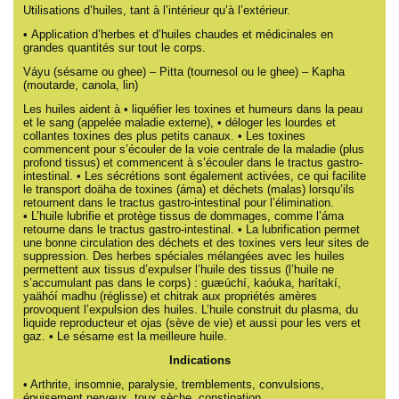
Utilisations d’huiles, tant à l’intérieur qu’à l’extérieur.
• Application d’herbes et d’huiles chaudes et médicinales en
grandes quantités sur tout le corps.
Váyu (sésame ou ghee) – Pitta (tournesol ou le ghee) – Kapha
(moutarde, canola, lin)
Les huiles aident à • liquéfier les toxines et humeurs dans la peau
et le sang (appelée maladie externe), • déloger les lourdes et
collantes toxines des plus petits canaux. • Les toxines
commencent pour s’écouler de la voie centrale de la maladie (plus
profond tissus) et commencent à s’écouler dans le tractus gastro-
intestinal. • Les sécrétions sont également activées, ce qui facilite
le transport doäha de toxines (áma) et déchets (malas) lorsqu’ils
retournent dans le tractus gastro-intestinal pour l’élimination.
• L’huile lubrifie et protège tissus de dommages, comme l’áma
retourne dans le tractus gastro-intestinal. • La lubrification permet
une bonne circulation des déchets et des toxines vers leur sites de
suppression. Des herbes spéciales mélangées avec les huiles
permettent aux tissus d’expulser l’huile des tissus (l’huile ne
s’accumulant pas dans le corps) : guæúchí, kaóuka, harítakí,
yaähóí madhu (réglisse) et chitrak aux propriétés amères
provoquent l’expulsion des huiles. L’huile construit du plasma, du
liquide reproducteur et ojas (sève de vie) et aussi pour les vers et
gaz. • Le sésame est la meilleure huile.
Indications
• Arthrite, insomnie, paralysie, tremblements, convulsions,
épuisement nerveux, toux sèche, constipation