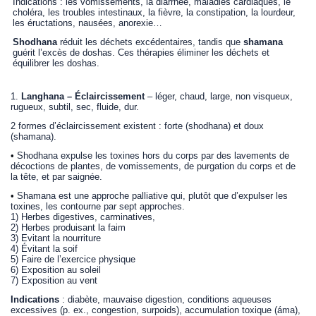
Indications : les vomissements, la diarrhée, maladies cardiaques, le
choléra, les troubles intestinaux, la fièvre, la constipation, la lourdeur,
les éructations, nausées, anorexie…
Shodhana
réduit les déchets excédentaires, tandis que
shamana
guérit l’excès de doshas. Ces thérapies éliminer les déchets et
équilibrer les doshas.
1.
Langhana – Éclaircissement
– léger, chaud, large, non visqueux,
rugueux, subtil, sec, fluide, dur.
2 formes d’éclaircissement existent : forte (shodhana) et doux
(shamana).
•
Shodhana expulse les toxines hors du corps par des lavements de
décoctions de plantes, de vomissements, de purgation du corps et de
la tête, et par saignée.
•
Shamana est une approche palliative qui, plutôt que d’expulser les
toxines, les contourne par sept approches.
1) Herbes digestives, carminatives,
2) Herbes produisant la faim
3) Evitant la nourriture
4) Évitant la soif
5) Faire de l’exercice physique
6) Exposition au soleil
7) Exposition au vent
Indications
: diabète, mauvaise digestion, conditions aqueuses
excessives (p. ex., congestion, surpoids), accumulation toxique (áma),