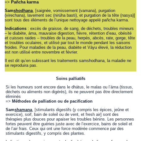
=>
Pañcha karma
Sam
shodhana
, [saignée, vomissement (vamana), purgation
(virechana), lavement sec (nirúha basti), et purgation de la tête (nasya)]
sont tous des éléments de l’unique nettoyage appelé pañcha karma.
Indications
: excès de graisse, de sang, de déchets, troubles mineurs
– le diabète, áma, mauvaise digestion, fièvre, rétention d’eau, obésité
et cuisses raides – troubles de la peau, herpès, abcès, rate, gorge, tête
et troubles oculaires, et utilisé par tout le monde pendant les saisons
froides. Pour maladies de la peau, diabète et Váyu élevé, la réduction
est non utilisé entre novembre et février.
Il est dit qu’en subissant les traitements samshodhana, la maladie ne
se reproduira pas.
Soins palliatifs
Si les humeurs sont encore dans le dhátus, le malas ou l’áma (tissus,
déchets ou aliments non digérés), ils ne peuvent pas être directement
éliminés
=>
Méthodes de palliation ou de pacification
Sam
shamana
, [stimulants digestifs (y compris les épices, jeûne et
exercice), soif, bain de soleil ou de vent, et fresh air] sont des
thérapies plus douces pour apaiser les troubles bénins. Les personnes
fortes peuvent être guéries juste avec de l’exercice, bains de soleil et
de l’air frais. Ceux qui ont une force modérée commence par des
stimulants digestifs, y compris des plantes.