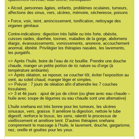
• Alcool, personnes âgées, enfants, problèmes oculaires, tumeurs,
affections des sinus, vers, ulcères, mémoire, sécheresse, poisons
• Force, voix, teint, amincissement, tonification, nettoyage des
organes génitaux
Contre-indications: digestion très faible ou très forte, obésite,
cuisses raides, diarrhée, toxines, maladies de la gorge, abdomens
élargis, évanouissements, vomissements, anorexie, accouchement
anormal, ébriété. Privilégier les thérapies nasales, les lavements,
les purgatifs.
=> Après l’huile, boire de l’eau de riz bouillie. Prendre une douche
chaude, manger un petite portion de riz nature ou d’orge (à
température ambiante).
=> Après oléation, se reposer, se coucher tôt, éviter l’exposition au
vent, au soleil chaud, manger léger et simples.
=> Prévoir : 7 jours de oléation afin d’atteindre les 7 couches
tissulaires.
=> 3 et 4è jours : ajout de jus de citron (ou ghee avec eau chaude –
huile avec soupe de légumes ou eau chaude sont une alternative)
L’huile snehana est très bonne pour les tumeurs, les ulcères
sinusaux, vers, graisse. Il améliore la digestion, nettoie le tube
digestif, renforce le tissus, les sens, ralentit le processus de
vieillissement et améliore teint. D’autres thérapies snehana
comprennent le massage à l’huile, le lavement, douche, gargarisme,
nez, oreille et gouttes pour les yeux.