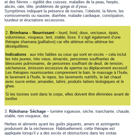
et des fièvres – rigidité des cuisses, maladies de la peau, herpès,
abcès, rate, tête, problèmes de gorge et d’yeux…
Symptômes indiquant la présence de toxines, l’obésité, la fièvre, les
vomissements ou nausée, diarrhée, maladie cardiaque, constipation,
lourdeur et éructations excessives.
2.
Brimhana – Nourrissant
– lourd, froid, doux, onctueux, épais,
volumineux, visqueux, lent, stable, lisse. Il s’agit également d’une
thérapie shamana (palliative) car elle atténue et/ou atténue les
déséquilibres.
Indications
: aux très faibles ou ceux qui sont en excès – cela inclut
les très jeunes, très vieux, émaciés, personnes souffrantes de
blessures pulmonaires, de personnes souffrant de deuil, de tension,
sécheresse, émission excessive de sperme ou déplacement excessif.
Les thérapies nourrissantes comprennent le bain, le massage à l’huile,
le lavement à l’huile, le repos, les lavements nutritifs, le lait chaud
avec sucre entier, amandes, tahini, produits laitiers biologiques et le
ghee.
Si les toxines sont dans le corps, elles doivent être éliminées avant de
tonifier.
3.
Rúkshana- Séchage
– lumière rugueuse, sèche, tranchante, chaude,
stable, non visqueux, dur.
Herbes et aliments ayant les goûts piquants, amers et astringents
produisent de la sécheresse. Habituellement, cette thérapie est
appliquée lorsqu’il y a des excès et obstructions dans les srotas