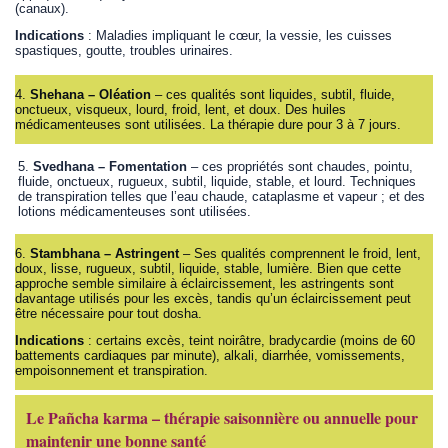
(canaux).
Indications
: Maladies impliquant le cœur, la vessie, les cuisses
spastiques, goutte, troubles urinaires.
4.
Shehana – Oléation
– ces qualités sont liquides, subtil, fluide,
onctueux, visqueux, lourd, froid, lent, et doux. Des huiles
médicamenteuses sont utilisées. La thérapie dure pour 3 à 7 jours.
5.
Svedhana – Fomentation
– ces propriétés sont chaudes, pointu,
fluide, onctueux, rugueux, subtil, liquide, stable, et lourd. Techniques
de transpiration telles que l’eau chaude, cataplasme et vapeur ; et des
lotions médicamenteuses sont utilisées.
6.
Stambhana – Astringent
– Ses qualités comprennent le froid, lent,
doux, lisse, rugueux, subtil, liquide, stable, lumière. Bien que cette
approche semble similaire à éclaircissement, les astringents sont
davantage utilisés pour les excès, tandis qu’un éclaircissement peut
être nécessaire pour tout dosha.
Indications
: certains excès, teint noirâtre, bradycardie (moins de 60
battements cardiaques par minute), alkali, diarrhée, vomissements,
empoisonnement et transpiration.
Le Pañcha karma – thérapie saisonnière ou annuelle pour
maintenir une bonne santé