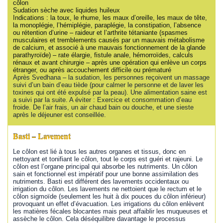
côlon
Sudation sèche avec liquides huileux
Indications : la toux, le rhume, les maux d’oreille, les maux de tête,
la monoplégie, l’hémiplégie, paraplégie, la constipation, l’absence
ou rétention d’urine – raideur et l’arthrite tétaniante (spasmes
musculaires et tremblements causés par un mauvais métabolisme
de calcium, et associé à une mauvais fonctionnement de la glande
parathyroïde) – rate élargie, fistule anale, hémorroïdes, calculs
rénaux et avant chirurgie – après une opération qui enlève un corps
étranger, ou après accouchement difficile ou prématuré
Après Svedhana – la sudation, les personnes reçoivent un massage
suivi d’un bain d’eau tiède (pour calmer le personne et de laver les
toxines qui ont été expulsé par la peau). Une alimentation saine est
a suivi par la suite. A éviter : Exercice et consommation d’eau
froide. De l’air frais, un air chaud bain ou douche, et une sieste
après le déjeuner est conseillée.
Basti – Lavement
Le côlon est lié à tous les autres organes et tissus, donc en
nettoyant et tonifiant le côlon, tout le corps est guéri et rajeuni. Le
côlon est l’organe principal qui absorbe les nutriments. Un côlon
sain et fonctionnel est impératif pour une bonne assimilation des
nutriments. Basti est différent des lavements occidentaux ou
irrigation du côlon. Les lavements ne nettoient que le rectum et le
côlon sigmoïde (seulement les huit à dix pouces du côlon inférieur)
provoquant un effet d’évacuation. Les irrigations du côlon enlèvent
les matières fécales blocantes mais peut affaiblir les muqueuses et
assèche le côlon. Cela déséquilibre davantage le processus