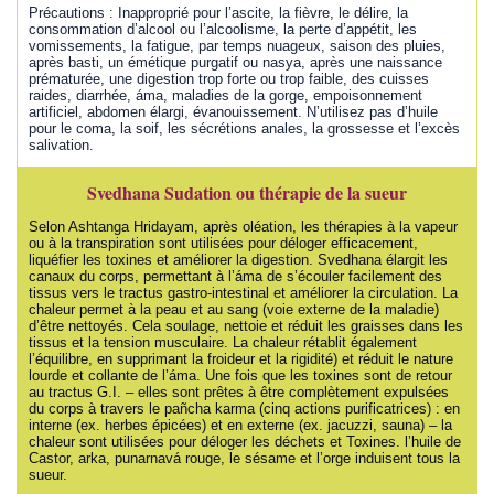
Précautions : Inapproprié pour l’ascite, la fièvre, le délire, la
consommation d’alcool ou l’alcoolisme, la perte d’appétit, les
vomissements, la fatigue, par temps nuageux, saison des pluies,
après basti, un émétique purgatif ou nasya, après une naissance
prématurée, une digestion trop forte ou trop faible, des cuisses
raides, diarrhée, áma, maladies de la gorge, empoisonnement
artificiel, abdomen élargi, évanouissement. N’utilisez pas d’huile
pour le coma, la soif, les sécrétions anales, la grossesse et l’excès
salivation.
Svedhana Sudation ou thérapie de la sueur
Selon Ashtanga Hridayam, après oléation, les thérapies à la vapeur
ou à la transpiration sont utilisées pour déloger efficacement,
liquéfier les toxines et améliorer la digestion. Svedhana élargit les
canaux du corps, permettant à l’áma de s’écouler facilement des
tissus vers le tractus gastro-intestinal et améliorer la circulation. La
chaleur permet à la peau et au sang (voie externe de la maladie)
d’être nettoyés. Cela soulage, nettoie et réduit les graisses dans les
tissus et la tension musculaire. La chaleur rétablit également
l’équilibre, en supprimant la froideur et la rigidité) et réduit le nature
lourde et collante de l’áma. Une fois que les toxines sont de retour
au tractus G.I. – elles sont prêtes à être complètement expulsées
du corps à travers le pañcha karma (cinq actions purificatrices) : en
interne (ex. herbes épicées) et en externe (ex. jacuzzi, sauna) – la
chaleur sont utilisées pour déloger les déchets et Toxines. l’huile de
Castor, arka, punarnavá rouge, le sésame et l’orge induisent tous la
sueur.