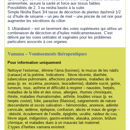
aménorrhée, assure la santé et force aux tissus faibles.
Possibilités de 2, 3 ou nirúha bastis à la suite.
Simple Nirúha Basti 3/4 tasse de décoction de plantes dashmúl 1/2
oz d’huile de sésame – un peu de miel – une pincée de sel noir pour
augmenter les sécrétions du côlon
3. Uttarabasti – est un lavement des voies supérieures qui utilise un
combinaison de décoction et d’huiles médicamenteuses. C’est
délivré par les voies urétrales et vaginales pour les problèmes
particuliers associés à ces organes.
Vamana – Vomissements thérapeutiques
Pour information uniquement
Nettoyer l’estomac, élimine l’áma (toxines), le mucus de les nádís
(canaux) et la poitrine. Indications : fièvre récente, diarrhée,
tuberculose pulmonaire, affections pulmonaires, maladies de la
peau (p. ex. eczéma, psoriasis, leucodermie), diabète sucré, goitre,
tumeurs, toux, asthme et difficulté à respirer – nausées, herpès,
maladies de la tête et des sinus, allergies, rhumes chroniques,
rhinite, maladies rhumatismales, arthrite, troubles viraux (p. ex.
herpès zoster), folie, parasites (filariose), saignements de nature
descendante et excès salivation – hémorroïdes, anorexie, adénite
cervicale, œdème, épilepsie, confusion, abcès et maux de gorge –
obésité, écoulement de l’oreille, épiglotte, uvulite, raideur du cou,
fièvre aiguë, indigestion, gastro-entérite, alasaka, poison, brûlure
chimique, et maladies dues à un mauvais lait maternel.
2 types d’herbes vamana existent: