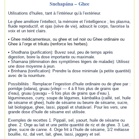
Snehapána – Ghee
Utilisations d’huiles, tant à l’intérieur qu’à l’extérieur.
Le ghee améliore l’intellect, la mémoire et l’intelligence ; les plasma,
fluide reproductif, et ojas (sève de vie), adoucit le corps, favorise la
voix et un teint clairs.
• Ghee médicamenteux, ou ghee et sel noir ou Ghee ordinaire ou
Ghee à l’orge et trikatu (renforce les herbes).
•
Shodhana (purification): Buvez seul, peu de temps après
digestion, boire la dose importante ou maximale.
•
Shamana (élimination des symptômes légers de maladie): Utilisez
une dose moyenne à jeun.
•
Brinhana (tonification): Prendre la dose minimale (a petite quantité)
avec de la nourriture.
Possibilités : Remplacer l’ingestion d’huile ordinaire ou de ghee par :
porridge (odana), gruau (vilepí — 4 à 8 fois plus de grains que
d’eau), gruau (yavagu – 6 fois plus de grains que d’eau ),
légumineuses, curry, soupe de légumes, kámbalika (caillé, sel, huile
de sésame et ghee), huile de sésame ou beurre de sésame, sucre,
lait biologique, ghee, lassi, pippalí et shatávarí. Pour les vers, une
grande dose d’huile de sésame est utilisée.
Exemples de recettes 1. Pippalí, sel, yaourt, huile de sésame ou
ghee. 2. Orge au lait et une petite quantité de riz et de ghee. 3. Lait,
ghee, sucre de canne. 4. Orge frit à l’huile de sésame, 1/2 mélasse
bouillie, riz, dal vert, lait, ghee, lassi, jaggery et sel.