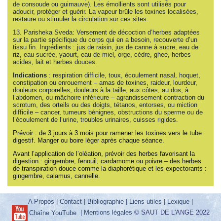
de consoude ou guimauve). Les émollients sont utilisés pour
adoucir, protéger et guérir. La vapeur brûle les toxines localisées,
restaure ou stimuler la circulation sur ces sites.
13. Parisheka Sveda: Versement de décoction d’herbes adaptées
sur la partie spécifique du corps qui en a besoin, recouverte d’un
tissu fin. Ingrédients : jus de raisin, jus de canne à sucre, eau de
riz, eau sucrée, yaourt, eau de miel, orge, cèdre, ghee, herbes
acides, lait et herbes douces.
Indications
: respiration difficile, toux, écoulement nasal, hoquet,
constipation ou enrouement – amas de toxines, raideur, lourdeur,
douleurs corporelles, douleurs à la taille, aux côtes, au dos, à
l’abdomen, ou mâchoire inférieure – agrandissement contraction du
scrotum, des orteils ou des doigts, tétanos, entorses, ou miction
difficile – cancer, tumeurs bénignes, obstructions du sperme ou de
l’écoulement de l’urine, troubles urinaires, cuisses rigides.
Prévoir : de 3 jours à 3 mois pour ramener les toxines vers le tube
digestif. Manger ou boire léger après chaque séance.
Avant l’application de l’oléation, prévoir des herbes favorisant la
digestion : gingembre, fenouil, cardamome ou poivre – des herbes
de transpiration douce comme la diaphorétique et les expectorants :
gingembre, calamus, cannelle.
A Propos
|
Contact
|
Bibliographie
|
Liens utiles
|
Lexique
|
|
Mentions légales
© SAUT DE L'ANGE 2022
Chaîne YouTube