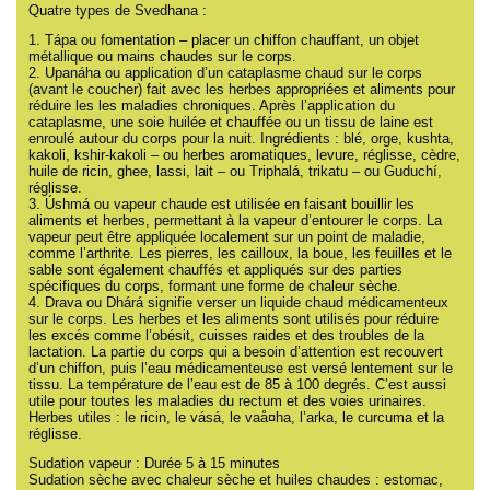
Quatre types de Svedhana :
1. Tápa ou fomentation – placer un chiffon chauffant, un objet
métallique ou mains chaudes sur le corps.
2. Upanáha ou application d’un cataplasme chaud sur le corps
(avant le coucher) fait avec les herbes appropriées et aliments pour
réduire les les maladies chroniques. Après l’application du
cataplasme, une soie huilée et chauffée ou un tissu de laine est
enroulé autour du corps pour la nuit. Ingrédients : blé, orge, kushta,
kakoli, kshir-kakoli – ou herbes aromatiques, levure, réglisse, cèdre,
huile de ricin, ghee, lassi, lait – ou Triphalá, trikatu – ou Guduchí,
réglisse.
3. Úshmá ou vapeur chaude est utilisée en faisant bouillir les
aliments et herbes, permettant à la vapeur d’entourer le corps. La
vapeur peut être appliquée localement sur un point de maladie,
comme l’arthrite. Les pierres, les cailloux, la boue, les feuilles et le
sable sont également chauffés et appliqués sur des parties
spécifiques du corps, formant une forme de chaleur sèche.
4. Drava ou Dhárá signifie verser un liquide chaud médicamenteux
sur le corps. Les herbes et les aliments sont utilisés pour réduire
les excés comme l’obésit, cuisses raides et des troubles de la
lactation. La partie du corps qui a besoin d’attention est recouvert
d’un chiffon, puis l’eau médicamenteuse est versé lentement sur le
tissu. La température de l’eau est de 85 à 100 degrés. C’est aussi
utile pour toutes les maladies du rectum et des voies urinaires.
Herbes utiles : le ricin, le vásá, le vaå¤ha, l’arka, le curcuma et la
réglisse.
Sudation vapeur : Durée 5 à 15 minutes
Sudation sèche avec chaleur sèche et huiles chaudes : estomac,