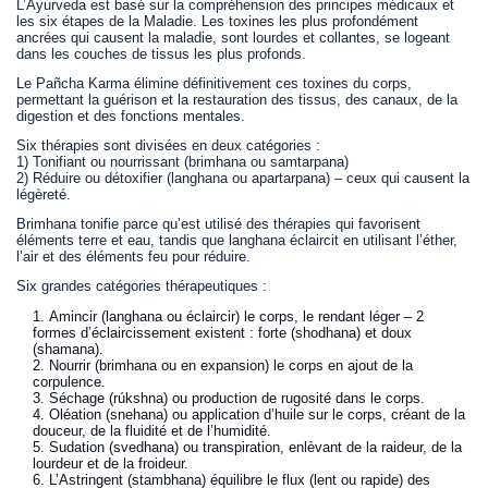
L’Áyurveda est basé sur la compréhension des principes médicaux et
les six étapes de la Maladie. Les toxines les plus profondément
ancrées qui causent la maladie, sont lourdes et collantes, se logeant
dans les couches de tissus les plus profonds.
Le Pañcha Karma élimine définitivement ces toxines du corps,
permettant la guérison et la restauration des tissus, des canaux, de la
digestion et des fonctions mentales.
Six thérapies sont divisées en deux catégories :
1) Tonifiant ou nourrissant (brimhana ou samtarpana)
2) Réduire ou détoxifier (langhana ou apartarpana) – ceux qui causent la
légèreté.
Brimhana tonifie parce qu’est utilisé des thérapies qui favorisent
éléments terre et eau, tandis que langhana éclaircit en utilisant l’éther,
l’air et des éléments feu pour réduire.
Six grandes catégories thérapeutiques :
Amincir (langhana ou éclaircir) le corps, le rendant léger – 2
formes d’éclaircissement existent : forte (shodhana) et doux
(shamana).
Nourrir (brimhana ou en expansion) le corps en ajout de la
corpulence.
Séchage (rúkshna) ou production de rugosité dans le corps.
Oléation (snehana) ou application d’huile sur le corps, créant de la
douceur, de la fluidité et de l’humidité.
Sudation (svedhana) ou transpiration, enlèvant de la raideur, de la
lourdeur et de la froideur.
L’Astringent (stambhana) équilibre le flux (lent ou rapide) des