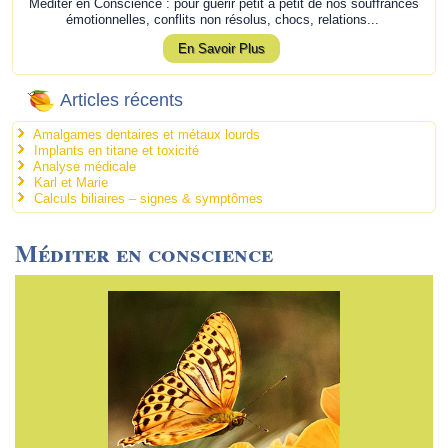
Méditer en Conscience : pour guérir petit à petit de nos souffrances
émotionnelles, conflits non résolus, chocs, relations...
En Savoir Plus
Articles récents
Amalgames dentaires et métaux lourds
Implants en titane et toxicité
Analyse médicale
Karl et Marie
Calculs biliaires – signes & symptômes
Méditer en conscience