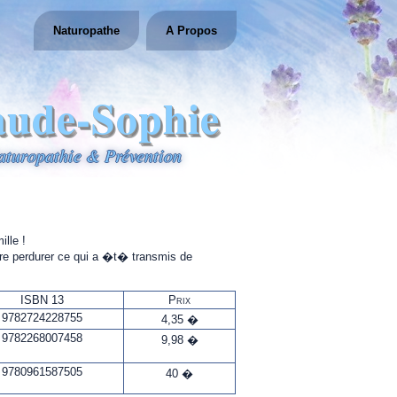
Naturopathe
A Propos
aude-Sophie
aturopathie & Prévention
lle !
ire perdurer ce qui a �t� transmis de
ISBN 13
Prix
9782724228755
4,35 �
9782268007458
9,98 �
9780961587505
40 �