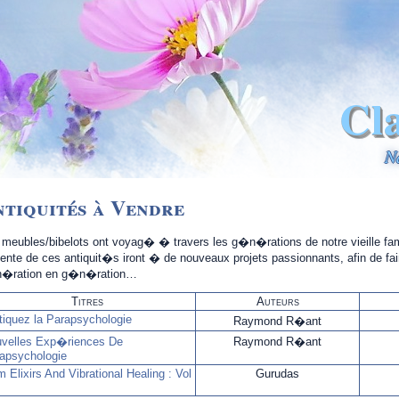
Cl
N
tiquités à Vendre
meubles/bibelots ont voyag� � travers les g�n�rations de notre vieille fami
ente de ces antiquit�s iront � de nouveaux projets passionnants, afin de fa
�ration en g�n�ration…
Titres
Auteurs
tiquez la Parapsychologie
Raymond R�ant
velles Exp�riences De
Raymond R�ant
apsychologie
 Elixirs And Vibrational Healing : Vol
Gurudas