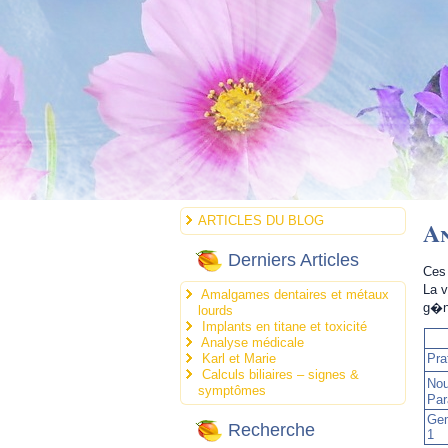
ARTICLES DU BLOG
An
Derniers Articles
Ces 
La v
Amalgames dentaires et métaux
g�n
lourds
Implants en titane et toxicité
Analyse médicale
Karl et Marie
Pra
Calculs biliaires – signes &
Nou
symptômes
Par
Gem
Recherche
1